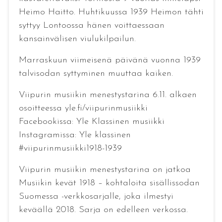
Heimo Haitto. Huhtikuussa 1939 Heimon tähti
syttyy Lontoossa hänen voittaessaan
kansainvälisen viulukilpailun.
Marraskuun viimeisenä päivänä vuonna 1939
talvisodan syttyminen muuttaa kaiken.
Viipurin musiikin menestystarina 6.11. alkaen
osoitteessa yle.fi/viipurinmusiikki
Facebookissa: Yle Klassinen musiikki
Instagramissa: Yle klassinen
#viipurinmusiikki1918-1939
Viipurin musiikin menestystarina on jatkoa
Musiikin kevät 1918 – kohtaloita sisällissodan
Suomessa -verkkosarjalle, joka ilmestyi
keväällä 2018. Sarja on edelleen verkossa.