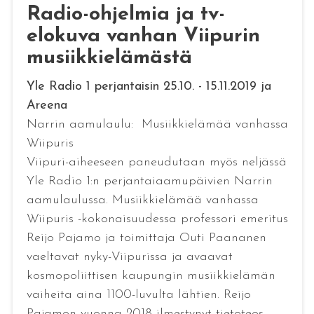
Radio-ohjelmia ja tv-
elokuva vanhan Viipurin
musiikkielämästä
Yle Radio 1 perjantaisin 25.10. - 15.11.2019 ja
Areena
Narrin aamulaulu: Musiikkielämää vanhassa
Wiipuris
Viipuri-aiheeseen paneudutaan myös neljässä
Yle Radio 1:n perjantaiaamupäivien Narrin
aamulaulussa. Musiikkielämää vanhassa
Wiipuris -kokonaisuudessa professori emeritus
Reijo Pajamo ja toimittaja Outi Paananen
vaeltavat nyky-Viipurissa ja avaavat
kosmopoliittisen kaupungin musiikkielämän
vaiheita aina 1100-luvulta lähtien. Reijo
Pajamon vuonna 2018 ilmestynyt tietoteos