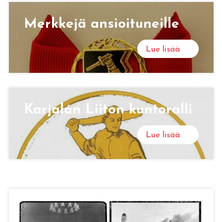
Merk­ke­jä an­sioi­tu­neil­le
Lue lisää
Kar­ja­lan Lii­ton kun­to­ral­li
Lue lisää