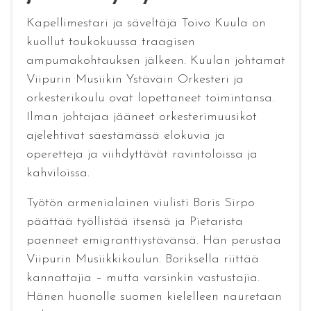
Kapellimestari ja säveltäjä Toivo Kuula on
kuollut toukokuussa traagisen
ampumakohtauksen jälkeen. Kuulan johtamat
Viipurin Musiikin Ystäväin Orkesteri ja
orkesterikoulu ovat lopettaneet toimintansa.
Ilman johtajaa jääneet orkesterimuusikot
ajelehtivat säestämässä elokuvia ja
operetteja ja viihdyttävät ravintoloissa ja
kahviloissa.
Työtön armenialainen viulisti Boris Sirpo
päättää työllistää itsensä ja Pietarista
paenneet emigranttiystävänsä. Hän perustaa
Viipurin Musiikkikoulun. Boriksella riittää
kannattajia – mutta varsinkin vastustajia.
Hänen huonolle suomen kielelleen nauretaan