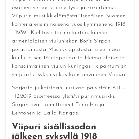
osainen verkossa ilmestyvä jatkokertomus
Viipurin musiikkielämästä itsenäisen Suomen
kahtena ensimmäisenä vuosikymmenenä 1918
- 1939. Kiehtova tarina kertoo, kuinka
armenialaisen viuluniekan Boris Sirpon
perustamasta Musiikkiopistosta tulee maan
kuulu ja sen tähtioppilaasta Heimo Haitosta
kansainvälinen viulun kuningas. Tapahtumien
ympärillä sykkii vilkas kansainvälinen Viipuri.
Sarjasta julkaistaan uusi osa päivittäin 6.11. -
1.12.2019 osoitteessa yle.fi/viipurinmusiikki.
Sarjan ovat toimittaneet Tiina-Maija
Lehtonen ja Laila Kangas.
Viipuri sisällissodan
jälkeen syksyllä 1918