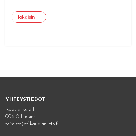
Takaisin
YHTEYSTIEDOT
Käpylänkuja 1
00610 Helsinki
toimisto(at)karjalanliitto.fi