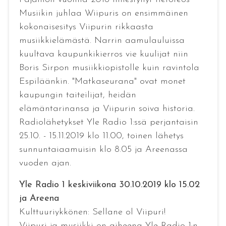
Musiikin juhlaa Wiipuris on ensimmäinen
kokonaisesitys Viipurin rikkaasta
musiikkielämästä. Narrin aamulauluissa
kuultava kaupunkikierros vie kuulijat niin
Boris Sirpon musiikkiopistolle kuin ravintola
Espiläänkin. "Matkaseurana" ovat monet
kaupungin taiteilijat, heidän
elämäntarinansa ja Viipurin soiva historia.
Radiolähetykset Yle Radio 1:ssä perjantaisin
25.10. - 15.11.2019 klo 11.00, toinen lähetys
sunnuntaiaamuisin klo 8.05 ja Areenassa
vuoden ajan.
Yle Radio 1 keskiviikona 30.10.2019 klo 15.02
ja Areena
Kulttuuriykkönen: Sellane ol Viipuri!
Viipuri ja musiikki on aiheena Yle Radio 1:n