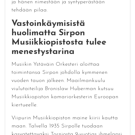
ja hänen nimestään ja syntyperästään
tehdään pilaa.
Vastoinkäymisistä
huolimatta Sirpon
Musiikkiopistosta tulee
menestystarina
Musiikin Ystäväin Orkesteri aloittaa
toimintansa Sirpon johdolla kymmenen
vuoden tauon jälkeen. Maailmankuulu
viulutaiteilija Bronislaw Huberman kutsuu
Musiikkiopiston kamariorkesterin Euroopan
kiertueelle.
Viipurin Musiikkiopiston maine kiirii kautta
maan. Talvella 1935 Sirpolle tuodaan
kasvatettavaksi Torniosta 9-vuotias ihmelapsi