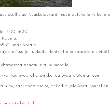
uus osallistua Kuuskajaskariin suuntautuvalle retkelle p
lo 13.00–16.30.
4, Rauma.
65 € ilman korttia.
jaskarissa ja ruokailu (lohikeitto ja saaristolaisleipä).
t.
yhteydessä annetulle tilinumerolle.
irkko Rautevaaralle, pirkko.rautevaara@gmail.com
a nimi, sähköpostiosoite, onko Karjala-kortti, puhelinn
elma/risteilyt.html