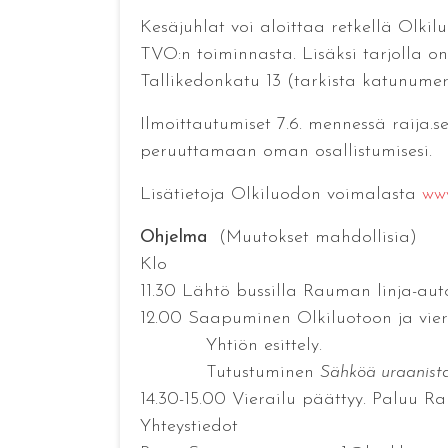
Kesäjuhlat voi aloittaa retkellä Olki
TVO:n toiminnasta. Lisäksi tarjolla o
Tallikedonkatu 13 (tarkista katunumer
Ilmoittautumiset 7.6. mennessä raija.
peruuttamaan oman osallistumisesi.
Lisätietoja Olkiluodon voimalasta
www
Ohjelma
(Muutokset mahdollisia)
Klo
11.30 Lähtö bussilla Rauman linja-au
12.00 Saapuminen Olkiluotoon ja viera
Yhtiön esittely.
Tutustuminen
Sähköä uraanist
14.30-15.00 Vierailu päättyy. Paluu R
Yhteystiedot