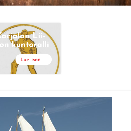
ar­ja­lan Lii­
on kun­to­ral­li
Lue lisää