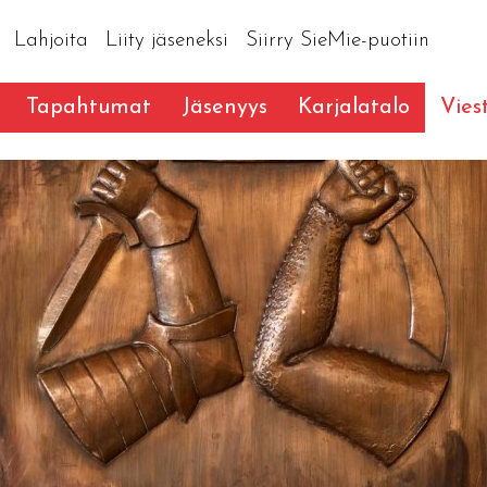
Lahjoita
Liity jäseneksi
Siirry SieMie-puotiin
Tapahtumat
Jäsenyys
Karjalatalo
Vies