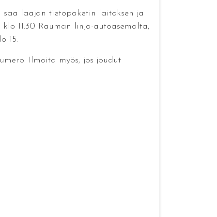
 saa laajan tietopaketin laitoksen ja
ö klo 11.30 Rauman linja-autoasemalta,
o 15.
umero. Ilmoita myös, jos joudut