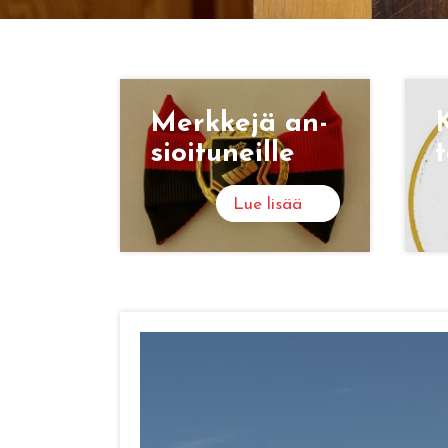
Merk­ke­jä an­
K
sioi­tu­neil­le
t
Lue lisää