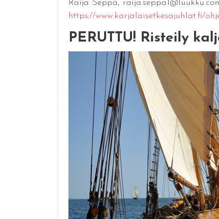
Raija Seppä, raija.seppa1@luukku.co
https://www.karjalaisetkesajuhlat.fi/oh
PERUTTU! Risteily kalja