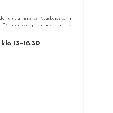
dä tutustumisretket Kuuskajaskariin,
n 7.6. mennessä ja kaljaasi Ihanalle
klo 13–16.30