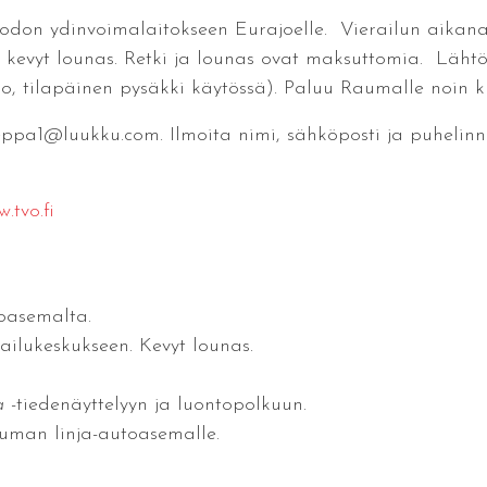
luodon ydinvoimalaitokseen Eurajoelle. Vierailun aikana
n kevyt lounas. Retki ja lounas ovat maksuttomia. Läht
o, tilapäinen pysäkki käytössä). Paluu Raumalle noin kl
seppa1@luukku.com. Ilmoita nimi, sähköposti ja puhelinn
.tvo.fi
toasemalta.
ilukeskukseen. Kevyt lounas.
a
-tiedenäyttelyyn ja luontopolkuun.
auman linja-autoasemalle.