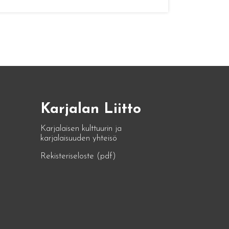
Karjalan Liitto
Karjalaisen kulttuurin ja
karjalaisuuden yhteisö
Rekisteriseloste (pdf)