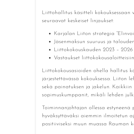
Liittohallitus käsitteli kokouksessaan
seuraavat keskeiset linjaukset:
Karjalan Liiton strategia ”Elinvo
Jäsenmaksun suuruus ja talouden
Liittokokouskauden 2023 – 2026
Vastaukset liittokokousaloitteisii
Liittokokousasioiden ohella hallitus kä
järjestettävässä kokouksessa. Liiton l
sekä painatuksen ja jakelun. Kaikkiin o
sopimuskumppanit, mikäli lehden jul
Toiminnanjohtajan ollessa estyneenä pu
hyväksyttäväksi aiemmin ilmoitetun aj
positiiviseksi muun muassa Rauman ke