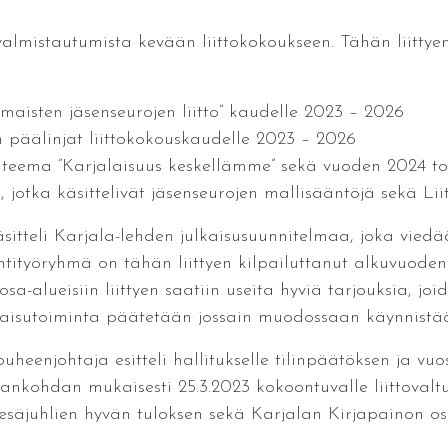
 valmistautumista kevään liittokokoukseen. Tähän liittyen
imaisten jäsenseurojen liitto” kaudelle 2023 – 2026
 päälinjat liittokokouskaudelle 2023 – 2026
 teema ”Karjalaisuus keskellämme” sekä vuoden 2024 t
n, jotka käsittelivät jäsenseurojen mallisääntöjä sekä L
sitteli Karjala-lehden julkaisusuunnitelmaa, joka viedään
ehtityöryhmä on tähän liittyen kilpailuttanut alkuvuoden
sa-alueisiin liittyen saatiin useita hyviä tarjouksia, joi
kaisutoiminta päätetään jossain muodossaan käynnistää
heenjohtaja esitteli hallitukselle tilinpäätöksen ja vuo
ankohdan mukaisesti 25.3.2023 kokoontuvalle liittovaltu
säjuhlien hyvän tuloksen sekä Karjalan Kirjapainon osi