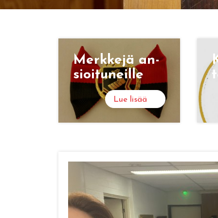
Merk­ke­jä an­
K
sioi­tu­neil­le
t
Lue lisää