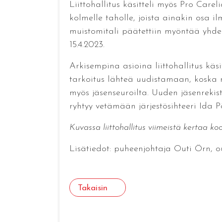
Liittohallitus käsitteli myös Pro Car
kolmelle taholle, joista ainakin osa i
muistomitali päätettiin myöntää yhdel
15.4.2023.
Arkisempina asioina liittohallitus käsi
tarkoitus lähteä uudistamaan, koska n
myös jäsenseuroilta. Uuden jäsenrekist
ryhtyy vetämään järjestösihteeri Ida 
Kuvassa liittohallitus viimeistä kertaa ko
Lisätiedot: puheenjohtaja Outi Örn, ou
Takaisin