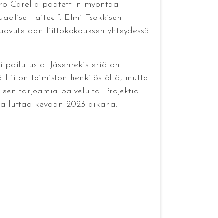
Pro Carelia päätettiin myöntää
aliset taiteet”. Elmi Tsokkisen
luovutetaan liittokokouksen yhteydessä
ilpailutusta. Jäsenrekisteriä on
 Liiton toimiston henkilöstöltä, mutta
leen tarjoamia palveluita. Projektia
lpailuttaa kevään 2023 aikana.