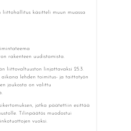
 liittohallitus käsitteli muun muassa
oimintateema
iiton rakenteen uudistamista.
 liittovaltuuston linjattavaksi 25.3.
 aikana lehden toimitus- ja taittotyön
den joukosta on valittu
.
sikertomuksen, jotka päätettiin esittää
ustolle. Tilinpäätös muodostui
nkotuottojen vuoksi.