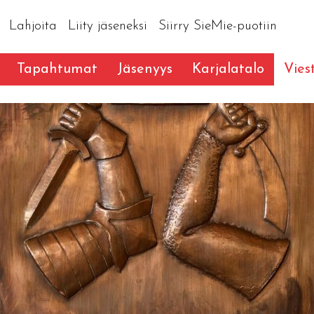
Lahjoita
Liity jäseneksi
Siirry SieMie-puotiin
Tapahtumat
Jäsenyys
Karjalatalo
Vies