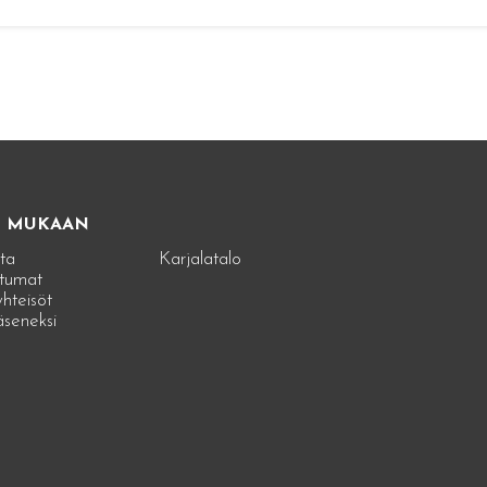
E MUKAAN
ta
Karjalatalo
tumat
hteisöt
jäseneksi