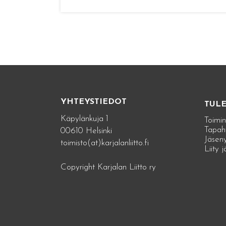
YHTEYSTIEDOT
TUL
Käpylänkuja 1
Toimin
Tapah
00610 Helsinki
Jäseny
toimisto(at)karjalanliitto.fi
Liity 
Copyright Karjalan Liitto ry