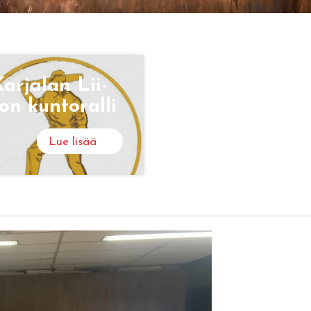
ar­ja­lan Lii­
on kun­to­ral­li
Lue lisää