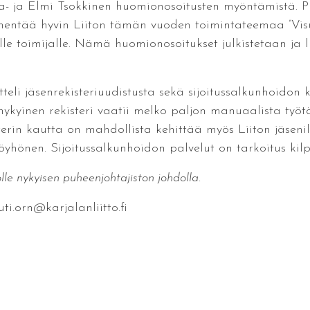
elia- ja Elmi Tsokkinen huomionosoitusten myöntämistä. 
lmentää hyvin Liiton tämän vuoden toimintateemaa ”Visua
le toimijalle. Nämä huomionosoitukset julkistetaan ja 
tteli jäsenrekisteriuudistusta sekä sijoitussalkunhoidon k
ykyinen rekisteri vaatii melko paljon manuaalista työtä
erin kautta on mahdollista kehittää myös Liiton jäsenil
Pöyhönen. Sijoitussalkunhoidon palvelut on tarkoitus ki
olle nykyisen puheenjohtajiston johdolla.
ti.orn@karjalanliitto.fi