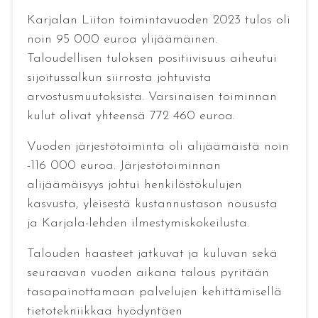
Karjalan Liiton toimintavuoden 2023 tulos oli
noin 95 000 euroa ylijäämäinen.
Taloudellisen tuloksen positiivisuus aiheutui
sijoitussalkun siirrosta johtuvista
arvostusmuutoksista. Varsinaisen toiminnan
kulut olivat yhteensä 772 460 euroa.
Vuoden järjestötoiminta oli alijäämäistä noin
-116 000 euroa. Järjestötoiminnan
alijäämäisyys johtui henkilöstökulujen
kasvusta, yleisestä kustannustason noususta
ja Karjala-lehden ilmestymiskokeilusta.
Talouden haasteet jatkuvat ja kuluvan sekä
seuraavan vuoden aikana talous pyritään
tasapainottamaan palvelujen kehittämisellä
tietotekniikkaa hyödyntäen