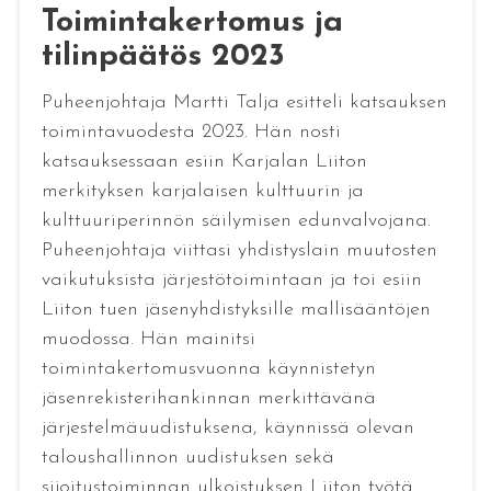
Toimintakertomus ja
tilinpäätös 2023
Puheenjohtaja Martti Talja esitteli katsauksen
toimintavuodesta 2023. Hän nosti
katsauksessaan esiin Karjalan Liiton
merkityksen karjalaisen kulttuurin ja
kulttuuriperinnön säilymisen edunvalvojana.
Puheenjohtaja viittasi yhdistyslain muutosten
vaikutuksista järjestötoimintaan ja toi esiin
Liiton tuen jäsenyhdistyksille mallisääntöjen
muodossa. Hän mainitsi
toimintakertomusvuonna käynnistetyn
jäsenrekisterihankinnan merkittävänä
järjestelmäuudistuksena, käynnissä olevan
taloushallinnon uudistuksen sekä
sijoitustoiminnan ulkoistuksen Liiton työtä