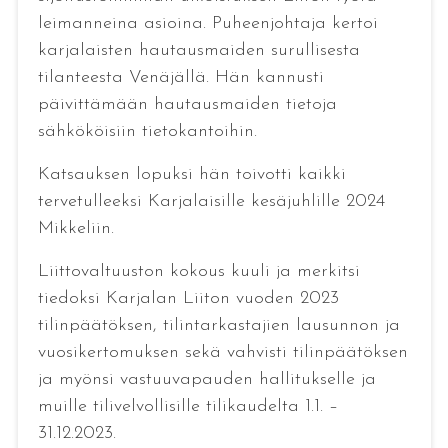
leimanneina asioina. Puheenjohtaja kertoi
karjalaisten hautausmaiden surullisesta
tilanteesta Venäjällä. Hän kannusti
päivittämään hautausmaiden tietoja
sähkököisiin tietokantoihin.
Katsauksen lopuksi hän toivotti kaikki
tervetulleeksi Karjalaisille kesäjuhlille 2024
Mikkeliin.
Liittovaltuuston kokous kuuli ja merkitsi
tiedoksi Karjalan Liiton vuoden 2023
tilinpäätöksen, tilintarkastajien lausunnon ja
vuosikertomuksen sekä vahvisti tilinpäätöksen
ja myönsi vastuuvapauden hallitukselle ja
muille tilivelvollisille tilikaudelta 1.1. –
31.12.2023.