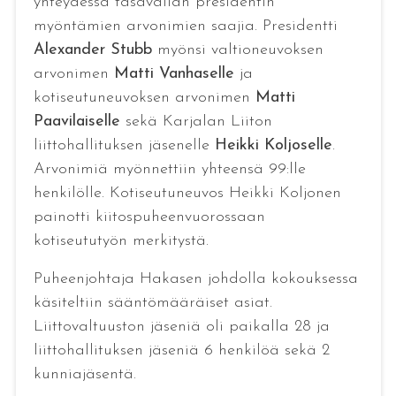
yhteydessä tasavallan presidentin
myöntämien arvonimien saajia. Presidentti
Alexander Stubb
myönsi valtioneuvoksen
arvonimen
Matti Vanhaselle
ja
kotiseutuneuvoksen arvonimen
Matti
Paavilaiselle
sekä Karjalan Liiton
liittohallituksen jäsenelle
Heikki Koljoselle
.
Arvonimiä myönnettiin yhteensä 99:lle
henkilölle. Kotiseutuneuvos Heikki Koljonen
painotti kiitospuheenvuorossaan
kotiseututyön merkitystä.
Puheenjohtaja Hakasen johdolla kokouksessa
käsiteltiin sääntömääräiset asiat.
Liittovaltuuston jäseniä oli paikalla 28 ja
liittohallituksen jäseniä 6 henkilöä sekä 2
kunniajäsentä.