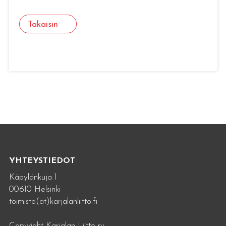
Takaisin
YHTEYSTIEDOT
Käpylänkuja 1
00610 Helsinki
toimisto(at)karjalanliitto.fi
Copyright Karjalan Liitto ry