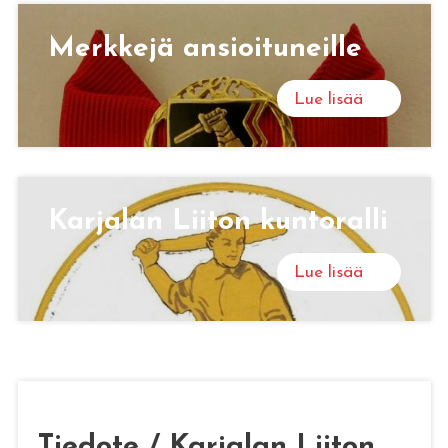
Merk­ke­jä an­sioi­tu­neil­le
Lue lisää
Kar­ja­lan Lii­ton kun­to­ral­li
Lue lisää
Tiedote / Karjalan Liiton