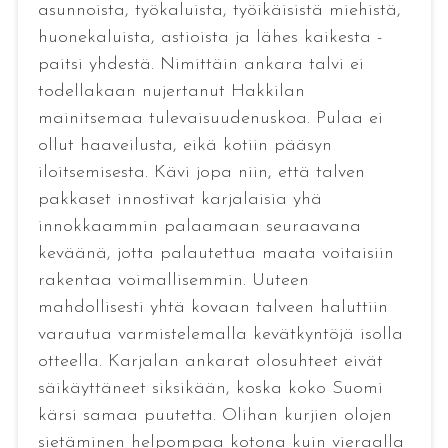
asunnoista, työkaluista, työikäisistä miehistä,
huonekaluista, astioista ja lähes kaikesta -
paitsi yhdestä. Nimittäin ankara talvi ei
todellakaan nujertanut Hakkilan
mainitsemaa tulevaisuudenuskoa. Pulaa ei
ollut haaveilusta, eikä kotiin pääsyn
iloitsemisesta. Kävi jopa niin, että talven
pakkaset innostivat karjalaisia yhä
innokkaammin palaamaan seuraavana
keväänä, jotta palautettua maata voitaisiin
rakentaa voimallisemmin. Uuteen
mahdollisesti yhtä kovaan talveen haluttiin
varautua varmistelemalla kevätkyntöjä isolla
otteella. Karjalan ankarat olosuhteet eivät
säikäyttäneet siksikään, koska koko Suomi
kärsi samaa puutetta. Olihan kurjien olojen
sietäminen helpompaa kotona kuin vieraalla