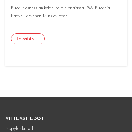
Kuva: Käsnäselän kylää Salmin pitäjässä 1942. Kuvaaja
Paavo Tahvonen. Museovirasto.
Takaisin
YHTEYSTIEDOT
Käpylänkuja 1