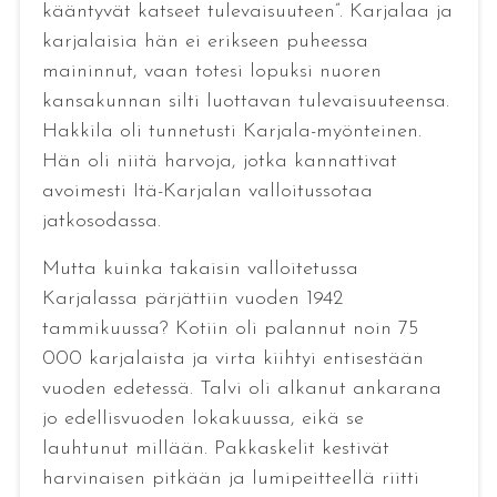
kääntyvät katseet tulevaisuuteen”. Karjalaa ja
karjalaisia hän ei erikseen puheessa
maininnut, vaan totesi lopuksi nuoren
kansakunnan silti luottavan tulevaisuuteensa.
Hakkila oli tunnetusti Karjala-myönteinen.
Hän oli niitä harvoja, jotka kannattivat
avoimesti Itä-Karjalan valloitussotaa
jatkosodassa.
Mutta kuinka takaisin valloitetussa
Karjalassa pärjättiin vuoden 1942
tammikuussa? Kotiin oli palannut noin 75
000 karjalaista ja virta kiihtyi entisestään
vuoden edetessä. Talvi oli alkanut ankarana
jo edellisvuoden lokakuussa, eikä se
lauhtunut millään. Pakkaskelit kestivät
harvinaisen pitkään ja lumipeitteellä riitti