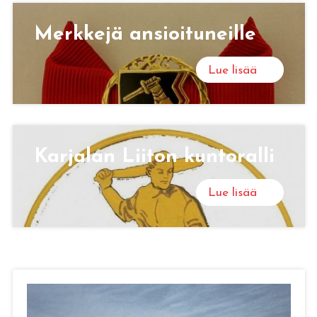
Merk­ke­jä an­sioi­tu­neil­le
Lue lisää
Kar­ja­lan Lii­ton kun­to­ral­li
Lue lisää