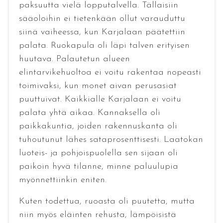
paksuutta vielä lopputalvella. Tällaisiin
sääoloihin ei tietenkään ollut varauduttu
siinä vaiheessa, kun Karjalaan päätettiin
palata. Ruokapula oli läpi talven erityisen
huutava. Palautetun alueen
elintarvikehuoltoa ei voitu rakentaa nopeasti
toimivaksi, kun monet aivan perusasiat
puuttuivat. Kaikkialle Karjalaan ei voitu
palata yhtä aikaa. Kannaksella oli
paikkakuntia, joiden rakennuskanta oli
tuhoutunut lähes sataprosenttisesti. Laatokan
luoteis- ja pohjoispuolella sen sijaan oli
paikoin hyvä tilanne, minne paluulupia
myönnettiinkin eniten.
Kuten todettua, ruoasta oli puutetta, mutta
niin myös eläinten rehusta, lämpöisistä