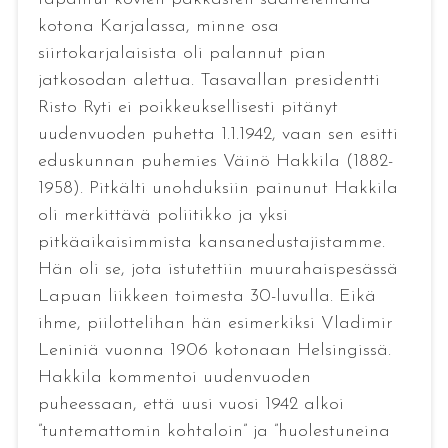
kotona Karjalassa, minne osa
siirtokarjalaisista oli palannut pian
jatkosodan alettua. Tasavallan presidentti
Risto Ryti ei poikkeuksellisesti pitänyt
uudenvuoden puhetta 1.1.1942, vaan sen esitti
eduskunnan puhemies Väinö Hakkila (1882-
1958). Pitkälti unohduksiin painunut Hakkila
oli merkittävä poliitikko ja yksi
pitkäaikaisimmista kansanedustajistamme.
Hän oli se, jota istutettiin muurahaispesässä
Lapuan liikkeen toimesta 30-luvulla. Eikä
ihme, piilottelihan hän esimerkiksi Vladimir
Leniniä vuonna 1906 kotonaan Helsingissä.
Hakkila kommentoi uudenvuoden
puheessaan, että uusi vuosi 1942 alkoi
”tuntemattomin kohtaloin” ja ”huolestuneina