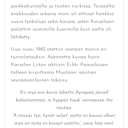
paikkakunnalla ja toisten nurkissa. Toisaalta
evakkouden aikana moni oli ehtinyt hankkia
uusia työkaluja sekä karjaa, joten Karjalaan
palattiin isommilla kuormilla kuin sieltä oli
lähdetty.
Uusi vuosi 1942 otettiin vastaan monin eri
tunnelatauksin. Asennetta kuvaa hyvin
Karjalan Liiton aktiivin Erkki Paavolaisen
talteen kirjoittama Muolaan isäntien
seuraavanlainen tokaisu
Ko myö ens kerra lähettii Äyräpää järvell
kalastammaa, ni hyppäs hauk’ venneesee iha
itestää.
”A missäs työ, hyvät veljet, ootta nii kauva olleet,
myö on teitä nii kovast uotettu”, sano hää meil.