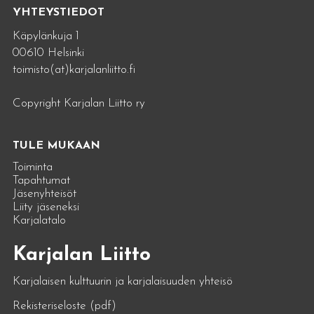
YHTEYSTIEDOT
Käpylänkuja 1
00610 Helsinki
toimisto(at)karjalanliitto.fi
Copyright Karjalan Liitto ry
TULE MUKAAN
Toiminta
Tapahtumat
Jäsenyhteisöt
Liity jäseneksi
Karjalatalo
Karjalan Liitto
Karjalaisen kulttuurin ja karjalaisuuden yhteisö
Rekisteriseloste (pdf)