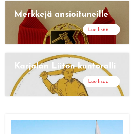
Merk­ke­jä an­sioi­tu­neil­le
Lue lisää
Kar­ja­lan Lii­ton kun­to­ral­li
Lue lisää