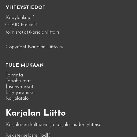
YHTEYSTIEDOT
Käpylänkuja 1
00610 Helsinki
toimisto(at)karjalanliitto.fi
Copyright Karjalan Liitto ry
TULE MUKAAN
Toiminta
Tapahtumat
Jäsenyhteisöt
Liity jäseneksi
Karjalatalo
Karjalan Liitto
Karjalaisen kulttuurin ja karjalaisuuden yhteisö
Rekisteriseloste (pdf)