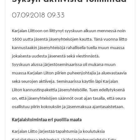
07.09.2018 09:33
Karjalan Liittoon on liittynyt syyskuun alkuun mennessä noin
1600 uutta jäsentä jäsenyhteisöjen kautta. Tänä vuonna liitto
kannustaakin jäsenyhteisöjä rahallisella tuella muun muassa
jokaisesta uudesta jäsenestä sekä viestinnästä.
Syyskuun alussa järjestöseminaarissa oli mukana muun
muassa Karjalan Liiton piirien puheenjohtajia ja aluevastaavia
sekä seurojen aktiiveja. Seminaarissa käytiin läpi Karjalan
Liiton kannustinpakettia jäsenyhteisöille. Tuen edellytyksenä
on, että jäsenyhteisöjen säännöt ovat ajan tasalla, että seura
osallistuu piirin kokouksiin ja jäsenmaksua ajantasaistetaan.
Karjalaistoimintaa eri puolilla maata
Karjalan Liitto järjestää tapahtumia ja koulutuksia