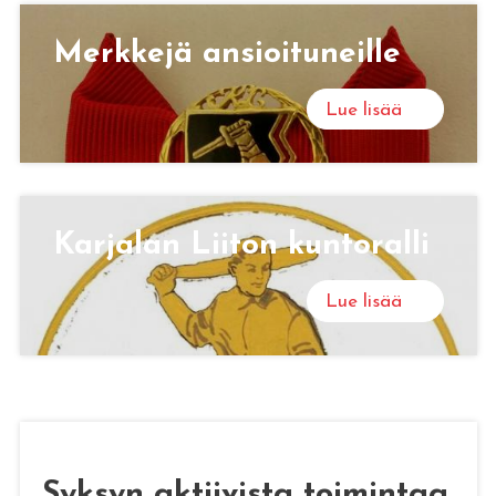
Merk­ke­jä an­sioi­tu­neil­le
Lue lisää
Kar­ja­lan Lii­ton kun­to­ral­li
Lue lisää
Syksyn aktiivista toimintaa