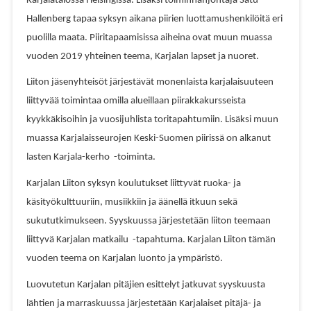
Karjalatalossa Helsingissä. Lisäksi toiminnanjohtaja Satu
Hallenberg tapaa syksyn aikana piirien luottamushenkilöitä eri
puolilla maata. Piiritapaamisissa aiheina ovat muun muassa
vuoden 2019 yhteinen teema, Karjalan lapset ja nuoret.
Liiton jäsenyhteisöt järjestävät monenlaista karjalaisuuteen
liittyvää toimintaa omilla alueillaan piirakkakursseista
kyykkäkisoihin ja vuosijuhlista toritapahtumiin. Lisäksi muun
muassa Karjalaisseurojen Keski-Suomen piirissä on alkanut
lasten Karjala-kerho -toiminta.
Karjalan Liiton syksyn koulutukset liittyvät ruoka- ja
käsityökulttuuriin, musiikkiin ja äänellä itkuun sekä
sukututkimukseen. Syyskuussa järjestetään liiton teemaan
liittyvä Karjalan matkailu -tapahtuma. Karjalan Liiton tämän
vuoden teema on Karjalan luonto ja ympäristö.
Luovutetun Karjalan pitäjien esittelyt jatkuvat syyskuusta
lähtien ja marraskuussa järjestetään Karjalaiset pitäjä- ja