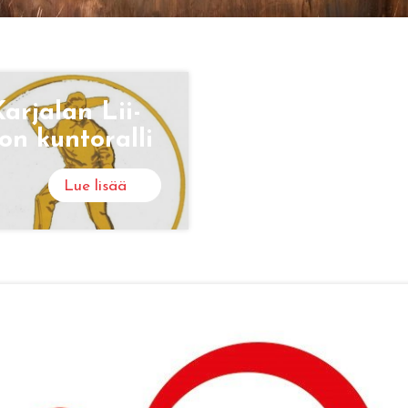
ar­ja­lan Lii­
on kun­to­ral­li
Lue lisää