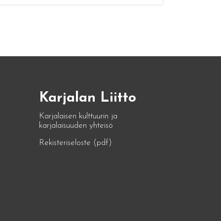
Karjalan Liitto
Karjalaisen kulttuurin ja
karjalaisuuden yhteisö
Rekisteriseloste (pdf)