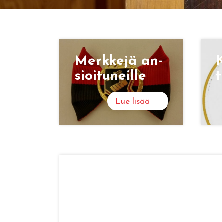
Merk­ke­jä an­
K
sioi­tu­neil­le
t
Lue lisää