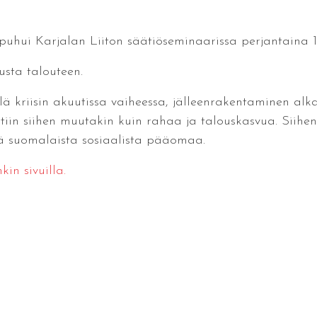
uhui Karjalan Liiton säätiöseminaarissa perjantaina 1
usta talouteen.
lä kriisin akuutissa vaiheessa, jälleenrakentaminen al
ittiin siihen muutakin kuin rahaa ja talouskasvua. Siihen 
kä suomalaista sosiaalista pääomaa.
in sivuilla.