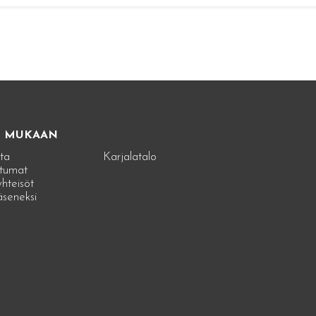
E MUKAAN
ta
Karjalatalo
tumat
hteisöt
jäseneksi