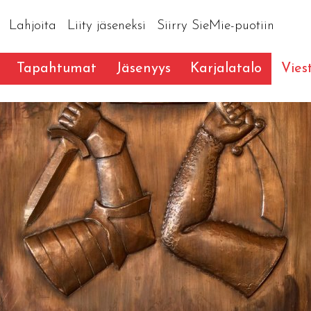
Lahjoita
Liity jäseneksi
Siirry SieMie-puotiin
Tapahtumat
Jäsenyys
Karjalatalo
Vies