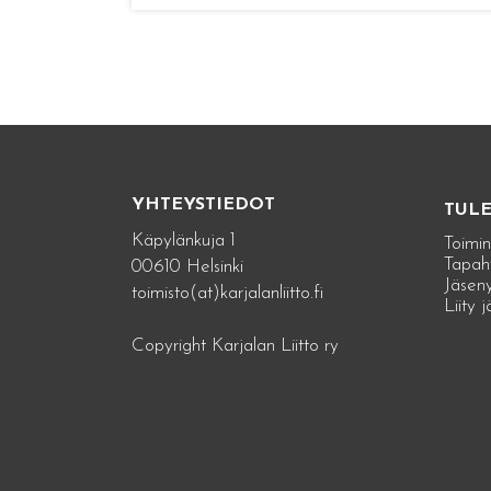
YHTEYSTIEDOT
TUL
Käpylänkuja 1
Toimin
Tapah
00610 Helsinki
Jäseny
toimisto(at)karjalanliitto.fi
Liity 
Copyright Karjalan Liitto ry