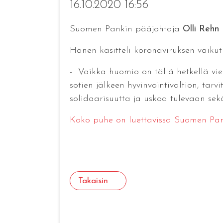
16.10.2020 16:56
Suomen Pankin pääjohtaja
Olli Rehn
p
Hänen käsitteli koronaviruksen vaikut
- Vaikka huomio on tällä hetkellä vie
sotien jälkeen hyvinvointivaltion, tarv
solidaarisuutta ja uskoa tulevaan se
Koko puhe on luettavissa Suomen Pank
Takaisin