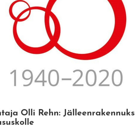
aja Olli Rehn: Jälleenrakennuks
ususkolle