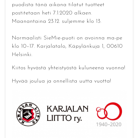
puodista tänä aikana tilatut tuotteet
postitetaan heti 7.1.2020 alkaen.
Maanantaina 23.12. suljemme klo 13.
Normaalisti SieMie-puoti on avoinna ma-pe
klo 10–17. Karjalatalo, Käpylänkuja 1, 00610
Helsinki.
Kiitos hyvästä yhteistyöstä kuluneena vuonna!
Hyvää joulua ja onnellista uutta vuotta!