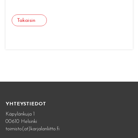
Takaisin
YHTEYSTIEDOT
Käpylänkuja 1
00610 Helsinki
toimisto(at)karjalanliitto.fi