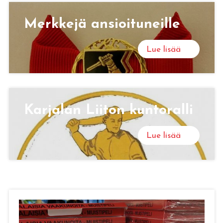
Merk­ke­jä an­sioi­tu­neil­le
Lue lisää
Kar­ja­lan Lii­ton kun­to­ral­li
Lue lisää