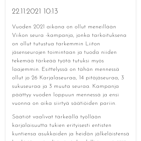
22.11.2021 10:13
Vuoden 2021 aikana on ollut meneillään
Viikon seura -kampanja, jonka tarkoituksena
on ollut tutustua tarkemmin Liiton
jäsenseurojen toimintaan ja tuoda niiden
tekemää tärkeää työtä tutuksi myös
laajemmin. Esittelyssä on tähän mennessä
ollut jo 26 Karjalaseuraa, 14 pitäjäseuraa, 3
sukuseuraa ja 3 muuta seuraa. Kampanja
päättyy vuoden loppuun mennessä ja ensi
vuonna on aika siirtyä säätiöiden pariin.
Säätiöt vaalivat tärkeällä työllään
karjalaisuutta tukien erityisesti entisten
kuntiensa asukkaiden ja heidän jälkeläistensä