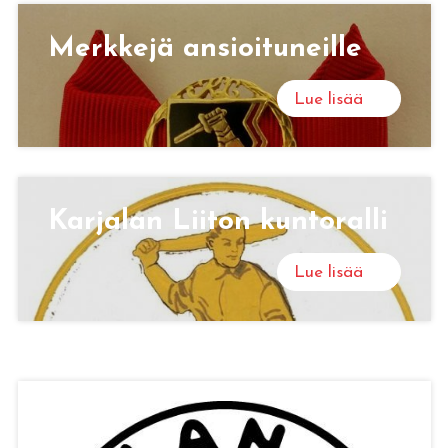
Merk­ke­jä an­sioi­tu­neil­le
Lue lisää
Kar­ja­lan Lii­ton kun­to­ral­li
Lue lisää