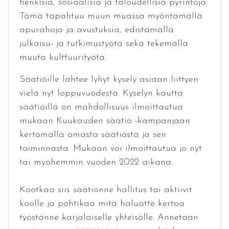
henkisiä, sosiaalisia ja taloudellisia pyrintöjä.
Tämä tapahtuu muun muassa myöntämällä
apurahoja ja avustuksia, edistämällä
julkaisu- ja tutkimustyötä sekä tekemällä
muuta kulttuurityötä.
Säätiöille lähtee lyhyt kysely asiaan liittyen
vielä nyt loppuvuodesta. Kyselyn kautta
säätiöillä on mahdollisuus ilmoittautua
mukaan Kuukauden säätiö -kampanjaan
kertomalla omasta säätiöstä ja sen
toiminnasta. Mukaan voi ilmoittautua jo nyt
tai myöhemmin vuoden 2022 aikana.
Kootkaa siis säätiönne hallitus tai aktiivit
koolle ja pohtikaa mitä haluatte kertoa
työstänne karjalaiselle yhteisölle. Annetaan