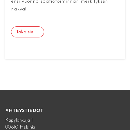
ensi vuonna säätiötoiminnan merkityksen
näkyä!
Takaisin
YHTEYSTIEDOT
Käpylänkuja 1
00610 Helsinki