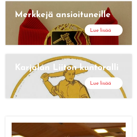
Merk­ke­jä an­sioi­tu­neil­le
Lue lisää
Kar­ja­lan Lii­ton kun­to­ral­li
Lue lisää