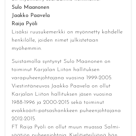
Sulo Maanonen
Jaakko Paavela
Raija Pyöli
Lisäksi ruusukemerkki on myönnetty kahdelle
henkilölle, joiden nimet julkistetaan
myöhemmin.
Suistamolla syntynyt Sulo Maanonen on
toiminut Karjalan Liiton hallituksen
varapuheenjohtajana vuosina 1999-2005.
Viestintäneuvos Jaakko Paavela on ollut
Karjalan Liiton hallituksen jäsen vuosina
1988-1996 ja 2000-2015 sekä toiminut
evakkoäiti-patsashankkeen puheenjohtajana
2012-2015.
FT Raija Pyöli on ollut muun muassa Salmi-
säätiön puheenjohtaja. Kielitieteilijänä hän