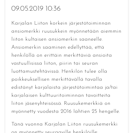
09.05.2019 10:36
Karjalan Liiton korkein järjestötoiminnan
ansiomerkki ruusukkein myönnetään aiemmin
liiton kultaisen ansiomerkin saaneelle.
Ansiomerkin saaminen edellyttää, että
henkilöllä on erittäin merkittäviä ansioita
vastuullisissa liiton, piirin tai seuran
luottamustehtävissä. Henkilön tulee olla
poikkeuksellisen merkittävällä tavalla
edistänyt karjalaista järjestötoimintaa ja/tai
karjalaisen kulttuuritoiminnan tavoitteita
liiton jäsenyhteisössä. Ruusukemerkkiä on
myönnetty vuodesta 2016 lähtien 25 hengelle.
Tänä vuonna Karjalan Liiton ruusukemerkki
on myönnetty seuraaville henkilöille: