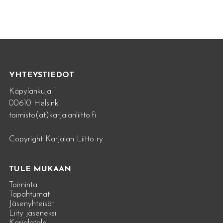
YHTEYSTIEDOT
Käpylänkuja 1
00610 Helsinki
toimisto(at)karjalanliitto.fi
Copyright Karjalan Liitto ry
TULE MUKAAN
Toiminta
Tapahtumat
Jäsenyhteisöt
Liity jäseneksi
Karjalatalo