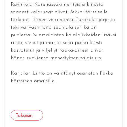
Ravintola Kareliassakin erityistä kiitosta
saaneet kalaruoat olivat Pekka Pärssiselle
tärkeitä. Hänen vetämänsä Eurokokit-järjestö
teki vahvasti töitä suomalaisen kalan
puolesta. Suomalaisten kalalajikkeiden lisäksi
riista, sienet ja marjat sekä paikallisesti
kasvatetut ja viljellyt raaka-aineet olivat
hänen ruokiensa menestyksen salaisuus.
Karjalan Liitto on välittänyt osanoton Pekka
Pärssinen omaisille.
Takaisin