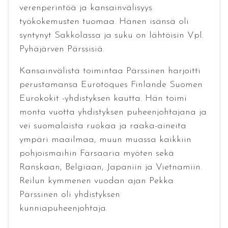
verenperintöä ja kansainvälisyys
työkokemusten tuomaa. Hänen isänsä oli
syntynyt Sakkolassa ja suku on lähtöisin Vpl.
Pyhäjärven Pärssisiä.
Kansainvälistä toimintaa Pärssinen harjoitti
perustamansa Eurotoques Finlande Suomen
Eurokokit -yhdistyksen kautta. Hän toimi
monta vuotta yhdistyksen puheenjohtajana ja
vei suomalaista ruokaa ja raaka-aineita
ympäri maailmaa, muun muassa kaikkiin
pohjoismaihin Färsaaria myöten sekä
Ranskaan, Belgiaan, Japaniin ja Vietnamiin.
Reilun kymmenen vuodan ajan Pekka
Pärssinen oli yhdistyksen
kunniapuheenjohtaja.