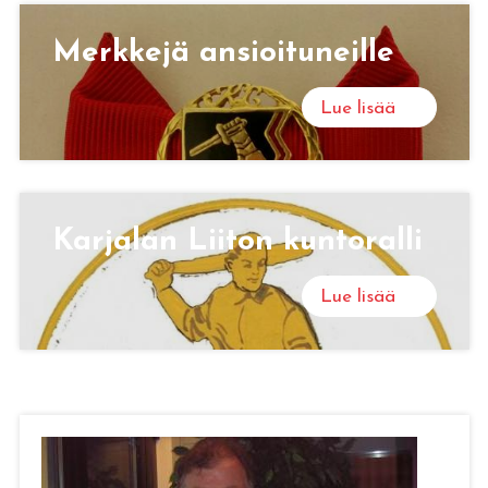
Merk­ke­jä an­sioi­tu­neil­le
Lue lisää
Kar­ja­lan Lii­ton kun­to­ral­li
Lue lisää