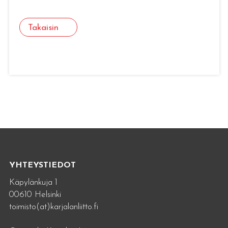
Takaisin
YHTEYSTIEDOT
Käpylänkuja 1
00610 Helsinki
toimisto(at)karjalanliitto.fi