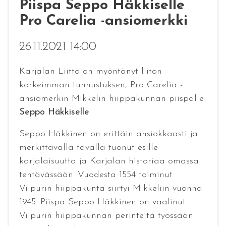
Piispa Seppo Häkkiselle
Pro Carelia -ansiomerkki
26.11.2021 14:00
Karjalan Liitto on myöntänyt liiton
korkeimman tunnustuksen, Pro Carelia -
ansiomerkin Mikkelin hiippakunnan piispalle
Seppo Häkkiselle
.
Seppo Häkkinen on erittäin ansiokkaasti ja
merkittävällä tavalla tuonut esille
karjalaisuutta ja Karjalan historiaa omassa
tehtävässään. Vuodesta 1554 toiminut
Viipurin hiippakunta siirtyi Mikkeliin vuonna
1945. Piispa Seppo Häkkinen on vaalinut
Viipurin hiippakunnan perinteitä työssään