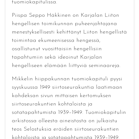
tuomiokapitulissa.
Piispa Seppo Häkkinen on Karjalan Liiton
hengellisen toimikunnan puheenjohtajana
menestyksellisesti kehittänyt Liiton hengellistä
toimintaa ekumeenisessa hengessä,
osallistunut vuosittaisiin hengellisiin
tapahtumiin sekä ideoinut Karjalan
hengelliseen elämään liittyviä seminaareja.
Mikkelin hiippakunnan tuomiokapituli pyysi
syyskuussa 1949 siirtoseurakuntia laatimaan
kahdeksan sivun mittaisen kertomuksen
siirtoseurakuntien kohtaloista ja
sotatapahtumista 1939–1949. Tuomiokapitulin
arkistossa olleesta aineistosta on julkaistu
teos Selostuksia eräiden siirtoseurakuntien
kohtaloista ja sotatapahtumista 1939–1949.