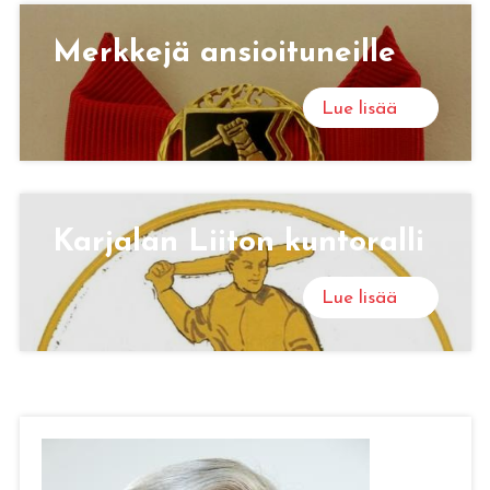
Merk­ke­jä an­sioi­tu­neil­le
Lue lisää
Kar­ja­lan Lii­ton kun­to­ral­li
Lue lisää