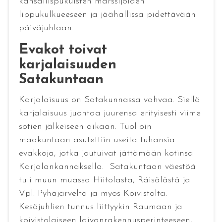
kansallispukuisten marssijoiden
lippukulkueeseen ja jäähallissa pidettävään
päiväjuhlaan.
Evakot toivat
karjalaisuuden
Satakuntaan
Karjalaisuus on Satakunnassa vahvaa. Siellä
karjalaisuus juontaa juurensa erityisesti viime
sotien jälkeiseen aikaan. Tuolloin
maakuntaan asutettiin useita tuhansia
evakkoja, jotka joutuivat jättämään kotinsa
Karjalankannaksella. Satakuntaan väestöä
tuli muun muassa Hiitolasta, Räisälästä ja
Vpl. Pyhäjärveltä ja myös Koivistolta.
Kesäjuhlien tunnus liittyykin Raumaan ja
koivistolaiseen laivanrakennusperinteeseen,