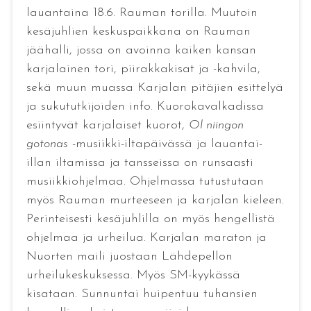
lauantaina 18.6. Rauman torilla. Muutoin
kesäjuhlien keskuspaikkana on Rauman
jäähalli, jossa on avoinna kaiken kansan
karjalainen tori, piirakkakisat ja -kahvila,
sekä muun muassa Karjalan pitäjien esittelyä
ja sukututkijoiden info. Kuorokavalkadissa
esiintyvät karjalaiset kuorot,
Ol niingon
gotonas
-musiikki-iltapäivässä ja lauantai-
illan iltamissa ja tansseissa on runsaasti
musiikkiohjelmaa. Ohjelmassa tutustutaan
myös Rauman murteeseen ja karjalan kieleen.
Perinteisesti kesäjuhlilla on myös hengellistä
ohjelmaa ja urheilua. Karjalan maraton ja
Nuorten maili juostaan Lähdepellon
urheilukeskuksessa. Myös SM-kyykässä
kisataan. Sunnuntai huipentuu tuhansien