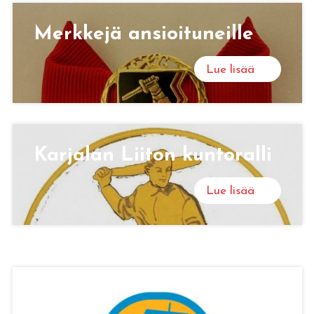
Merk­ke­jä an­sioi­tu­neil­le
Lue lisää
Kar­ja­lan Lii­ton kun­to­ral­li
Lue lisää