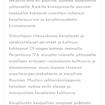
tekijöillä että eri puolilta Suomea saapuvalla
juhlaväellä. Kaikille kiinnostuneille avoimet
kesäjuhlat kokoavat vuosittain tuhansia
karjalaisjuurisia ja karjalaisuudesta
kiinnostuneita.
Viikonlopun tilaisuuksissa karjalaiset ja
satakuntalaiset perinteet ja kulttuuri
kohtaavat
Ol niingon kotonas
-teemalla.
Perjantaina 17.6. muualta tulevalle juhlaväelle
esitellään erityisesti raumalaista kulttuuria ja
elämänmenoa, muun muassa Unescon
maailmanperintökohteita ja merellistä
Raumaa. Muutoin juhlaviikonloppuna
halutaan nostaa esille elävää ja
monipuolista karjalaista kulttuuria.
Karjalaisten kesäjuhlien avajaiset pidetään