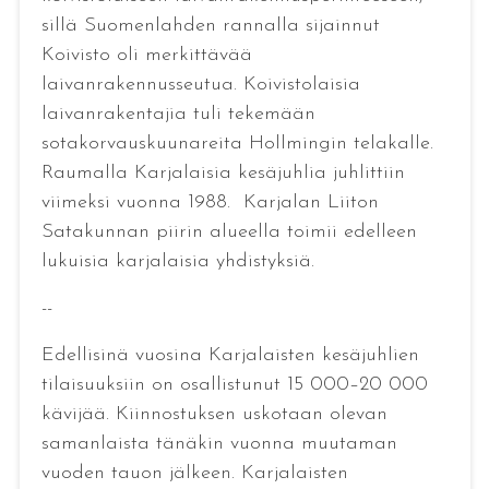
sillä Suomenlahden rannalla sijainnut
Koivisto oli merkittävää
laivanrakennusseutua. Koivistolaisia
laivanrakentajia tuli tekemään
sotakorvauskuunareita Hollmingin telakalle.
Raumalla Karjalaisia kesäjuhlia juhlittiin
viimeksi vuonna 1988. Karjalan Liiton
Satakunnan piirin alueella toimii edelleen
lukuisia karjalaisia yhdistyksiä.
--
Edellisinä vuosina Karjalaisten kesäjuhlien
tilaisuuksiin on osallistunut 15 000–20 000
kävijää. Kiinnostuksen uskotaan olevan
samanlaista tänäkin vuonna muutaman
vuoden tauon jälkeen. Karjalaisten