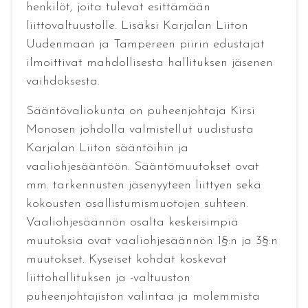
henkilöt, joita tulevat esittämään
liittovaltuustolle. Lisäksi Karjalan Liiton
Uudenmaan ja Tampereen piirin edustajat
ilmoittivat mahdollisesta hallituksen jäsenen
vaihdoksesta.
Sääntövaliokunta on puheenjohtaja Kirsi
Monosen johdolla valmistellut uudistusta
Karjalan Liiton sääntöihin ja
vaaliohjesääntöön. Sääntömuutokset ovat
mm. tarkennusten jäsenyyteen liittyen sekä
kokousten osallistumismuotojen suhteen.
Vaaliohjesäännön osalta keskeisimpiä
muutoksia ovat vaaliohjesäännön 1§:n ja 3§:n
muutokset. Kyseiset kohdat koskevat
liittohallituksen ja -valtuuston
puheenjohtajiston valintaa ja molemmista