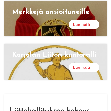
Merk­ke­jä an­sioi­tu­neil­le
Lue lisää
Kar­ja­lan Lii­ton kun­to­ral­li
Lue lisää
Liittohallituksen kokous