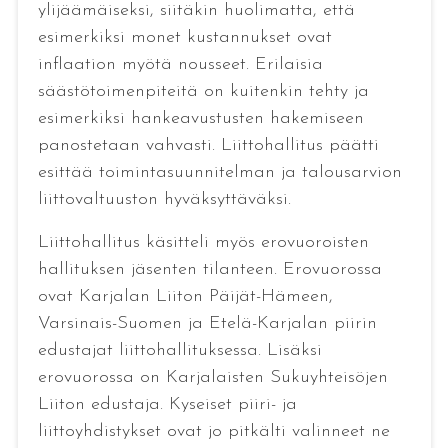
ylijäämäiseksi, siitäkin huolimatta, että
esimerkiksi monet kustannukset ovat
inflaation myötä nousseet. Erilaisia
säästötoimenpiteitä on kuitenkin tehty ja
esimerkiksi hankeavustusten hakemiseen
panostetaan vahvasti. Liittohallitus päätti
esittää toimintasuunnitelman ja talousarvion
liittovaltuuston hyväksyttäväksi.
Liittohallitus käsitteli myös erovuoroisten
hallituksen jäsenten tilanteen. Erovuorossa
ovat Karjalan Liiton Päijät-Hämeen,
Varsinais-Suomen ja Etelä-Karjalan piirin
edustajat liittohallituksessa. Lisäksi
erovuorossa on Karjalaisten Sukuyhteisöjen
Liiton edustaja. Kyseiset piiri- ja
liittoyhdistykset ovat jo pitkälti valinneet ne