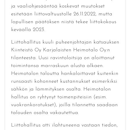
ja vaaliohjesääntöä koskevat muutokset
esitetään liittovaltuustolle 26.11.2022, mutta
lopullisen päätöksen niistä tekee liittokokous
keväällä 2023.
Liittohallitus kuuli puheenjohtajan katsauksen
Kiinteistö Oy Karjalaisten Heimotalo Oy:n
tilanteesta. Uusi ravintoloitsija on aloittanut
toimintansa marraskuun alusta alkaen.
Heimotalon taloutta hankaloittavat kuitenkin
runsaasti kohonneet kustannukset esimerkiksi
sähkön ja lämmityksen osalta. Heimotalon
hallitus on ryhtynyt toimenpiteisiin (esim.
vuokrankorotukset), joilla tilannetta saadaan
talouden osalta vakautettua.
Liittohallitus otti ilahtuneena vastaan tiedon,