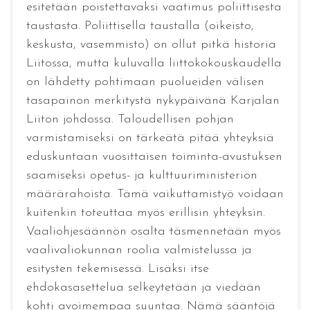
esitetään poistettavaksi vaatimus poliittisesta
taustasta. Poliittisella taustalla (oikeisto,
keskusta, vasemmisto) on ollut pitkä historia
Liitossa, mutta kuluvalla liittokokouskaudella
on lähdetty pohtimaan puolueiden välisen
tasapainon merkitystä nykypäivänä Karjalan
Liiton johdossa. Taloudellisen pohjan
varmistamiseksi on tärkeätä pitää yhteyksiä
eduskuntaan vuosittaisen toiminta-avustuksen
saamiseksi opetus- ja kulttuuriministeriön
määrärahoista. Tämä vaikuttamistyö voidaan
kuitenkin toteuttaa myös erillisin yhteyksin.
Vaaliohjesäännön osalta täsmennetään myös
vaalivaliokunnan roolia valmistelussa ja
esitysten tekemisessä. Lisäksi itse
ehdokasasettelua selkeytetään ja viedään
kohti avoimempaa suuntaa. Nämä sääntöjä