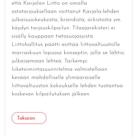
että Karjalan Liitto on omalla
ostotarjouksellaan voittanut Karjala-lehden
julkaisuoikeuksista, brändistä, arkistosta ym.
käydyn tarjouskilpailun. Tilaajarekisteri ei
sisälly kauppaan tietosuojasyistä.
Liittohallitus päätti esittää liittovaltuustolle
marraskuun lopussa konseptin, jolla se lähtisi
julkaisemaan lehteä. Tarkempi
liiketoimintasuunnitelma valmistellaan
kevään mahdolliselle ylimääräiselle
liittovaltuuston kokoukselle lehden tuotantoa
koskevan kilpailutuksen jälkeen.
Takaisin