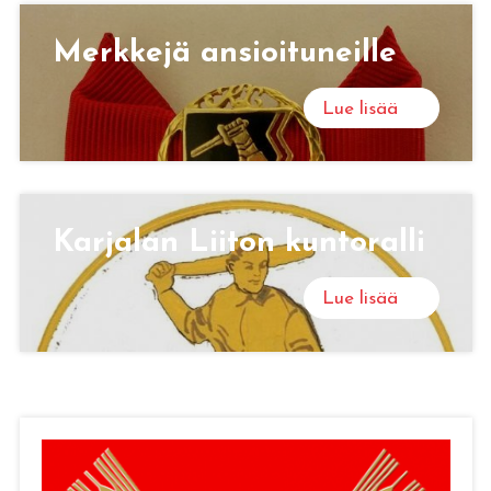
Merk­ke­jä an­sioi­tu­neil­le
Lue lisää
Kar­ja­lan Lii­ton kun­to­ral­li
Lue lisää