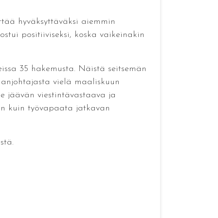
sittää hyväksyttäväksi aiemmin
stui positiiviseksi, koska vaikeinakin
tteissa 35 hakemusta. Näistä seitsemän
nanjohtajasta vielä maaliskuun
le jäävän viestintävastaava ja
oin kuin työvapaata jatkavan
stä.