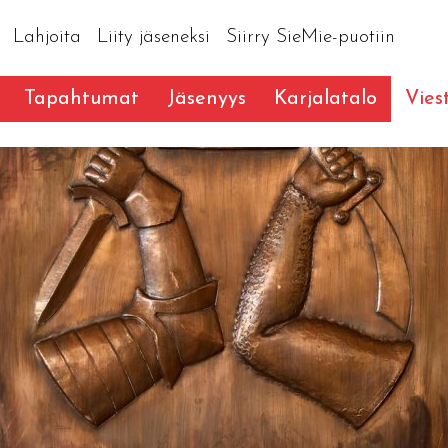
Lahjoita
Liity jäseneksi
Siirry SieMie-puotiin
Tapahtumat
Jäsenyys
Karjalatalo
Vies