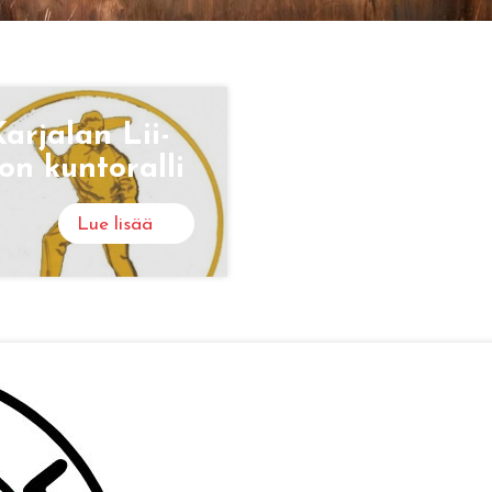
ar­ja­lan Lii­
on kun­to­ral­li
Lue lisää