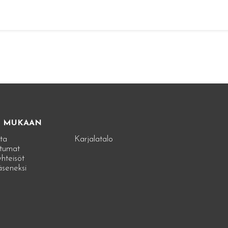
E MUKAAN
ta
Karjalatalo
tumat
hteisöt
jäseneksi