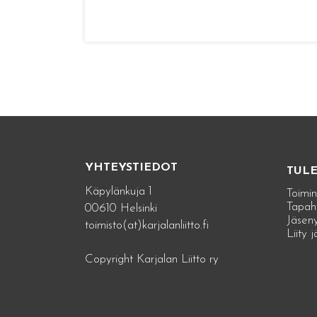
YHTEYSTIEDOT
TUL
Käpylänkuja 1
Toimin
Tapah
00610 Helsinki
Jäseny
toimisto(at)karjalanliitto.fi
Liity 
Copyright Karjalan Liitto ry