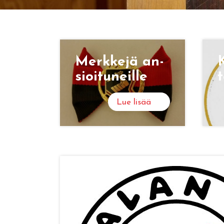
Merk­ke­jä an­
K
sioi­tu­neil­le
t
Lue lisää