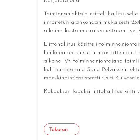
Karjalatalolla.
Toiminnanjohtaja esitteli hallituksell
ilmoitetun ajankohdan mukaisesti 23.4.
aikoina kustannusrakennetta on kyett
Liittohallitus käsitteli toiminnanjoht
henkilöä on kutsuttu haastatteluun. L
aikana. Vt. toiminnanjohtajana toimii 
kulttuurituottaja Saija Pelvaksen teh
markkinointiassistentti Outi Kuivasni
Kokouksen lopuksi liittohallitus kiitt
Takaisin