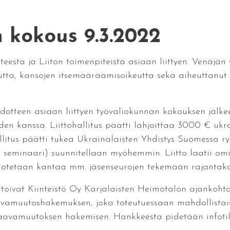
n kokous 9.3.2022
anteesta ja Liiton toimenpiteistä asiaan liittyen. Venäj
eutta, kansojen itsemääräämisoikeutta sekä aiheuttanut
iedotteen asiaan liittyen työvaliokunnan kokouksen jälkee
iden kanssa. Liittohallitus päätti lahjoittaa 3000 € uk
llitus päätti tukea Ukrainalaisten Yhdistys Suomessa r
ai seminaari) suunnitellaan myöhemmin. Liitto laatii omi
sa otetaan kantaa mm. jäsenseurojen tekemään rajantaka
toivat Kiinteistö Oy Karjalaisten Heimotalon ajankohtai
avamuutoshakemuksen, joka toteutuessaan mahdollistai
aavamuutoksen hakemisen. Hankkeesta pidetään infotil