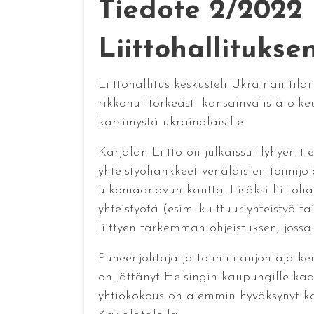
Tiedote 2/2022
Liittohallitukse
Liittohallitus keskusteli Ukrainan til
rikkonut törkeästi kansainvälistä oik
kärsimystä ukrainalaisille.
Karjalan Liitto on julkaissut lyhyen t
yhteistyöhankkeet venäläisten toimijo
ulkomaanavun kautta. Lisäksi liittoha
yhteistyötä (esim. kulttuuriyhteistyö t
liittyen tarkemman ohjeistuksen, jos
Puheenjohtaja ja toiminnanjohtaja ker
on jättänyt Helsingin kaupungille ka
yhtiökokous on aiemmin hyväksynyt k