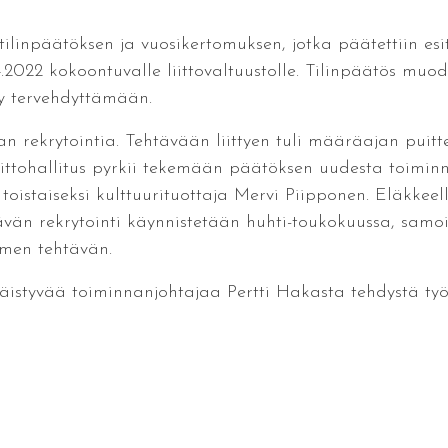
e tilinpäätöksen ja vuosikertomuksen, jotka päätettiin e
2022 kokoontuvalle liittovaltuustolle. Tilinpäätös muodo
y tervehdyttämään.
ajan rekrytointia. Tehtävään liittyen tuli määräajan pui
iittohallitus pyrkii tekemään päätöksen uudesta toimin
toistaiseksi kulttuurituottaja Mervi Piipponen. Eläkkeel
tävän rekrytointi käynnistetään huhti-toukokuussa, sam
emen tehtävän.
i väistyvää toiminnanjohtajaa Pertti Hakasta tehdystä työ