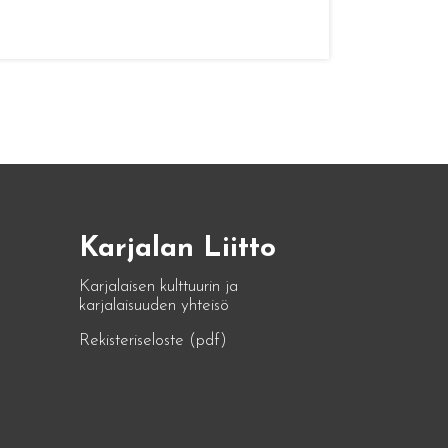
Karjalan Liitto
Karjalaisen kulttuurin ja
karjalaisuuden yhteisö
Rekisteriseloste (pdf)