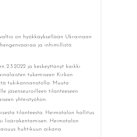
än valtio on hyökkäyksellään Ukrainaan
 hengenvaaraa ja inhimillistä
n 2.3.2022 ja keskeyttänyt kaikki
rainalaisten tukemiseen Kirkon
y:tä tukikannanotolla. Muuta
lle jäsenseuroilleen tilanteeseen
iseen yhteistyöhön.
sesta tilanteesta. Heimotalon hallitus
si lisärakentamisen. Heimotalon
aisuus huhtikuun aikana