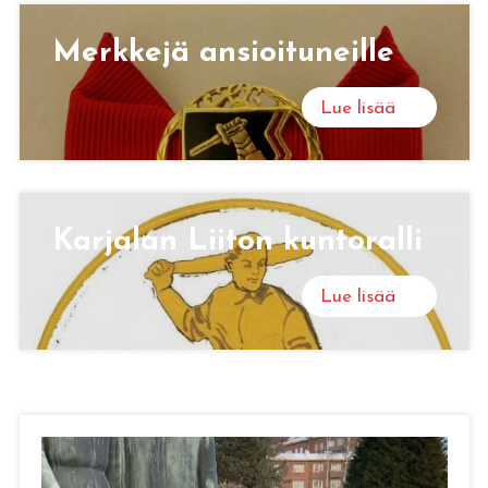
Merk­ke­jä an­sioi­tu­neil­le
Lue lisää
Kar­ja­lan Lii­ton kun­to­ral­li
Lue lisää