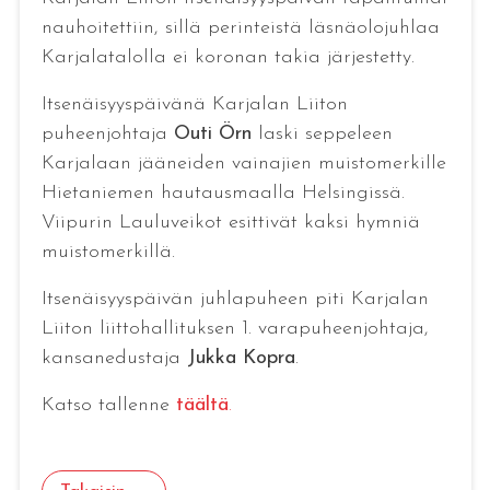
nauhoitettiin, sillä perinteistä läsnäolojuhlaa
Karjalatalolla ei koronan takia järjestetty.
Itsenäisyyspäivänä Karjalan Liiton
puheenjohtaja
Outi Örn
laski seppeleen
Karjalaan jääneiden vainajien muistomerkille
Hietaniemen hautausmaalla Helsingissä.
Viipurin Lauluveikot esittivät kaksi hymniä
muistomerkillä.
Itsenäisyyspäivän juhlapuheen piti Karjalan
Liiton liittohallituksen 1. varapuheenjohtaja,
kansanedustaja
Jukka Kopra
.
Katso tallenne
täältä
.