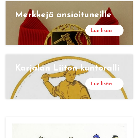
Merk­ke­jä an­sioi­tu­neil­le
Lue lisää
Kar­ja­lan Lii­ton kun­to­ral­li
Lue lisää