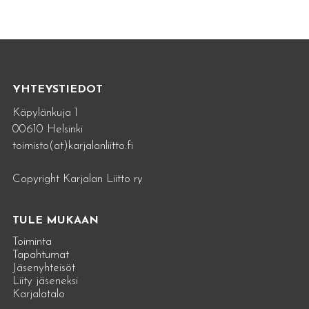
YHTEYSTIEDOT
Käpylänkuja 1
00610 Helsinki
toimisto(at)karjalanliitto.fi
Copyright Karjalan Liitto ry
TULE MUKAAN
Toiminta
Tapahtumat
Jäsenyhteisöt
Liity jäseneksi
Karjalatalo