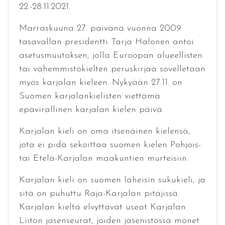
22.-28.11.2021.
Marraskuuna 27. päivänä vuonna 2009
tasavallan presidentti Tarja Halonen antoi
asetusmuutoksen, jolla Euroopan alueellisten
tai vähemmistökielten peruskirjaa sovelletaan
myös karjalan kieleen. Nykyään 27.11. on
Suomen karjalankielisten viettämä
epävirallinen karjalan kielen päivä.
Karjalan kieli on oma itsenäinen kielensä,
jota ei pidä sekoittaa suomen kielen Pohjois-
tai Etelä-Karjalan maakuntien murteisiin.
Karjalan kieli on suomen läheisin sukukieli, ja
sitä on puhuttu Raja-Karjalan pitäjissä.
Karjalan kieltä elvyttävät useat Karjalan
Liiton jäsenseurat, joiden jäsenistössä monet