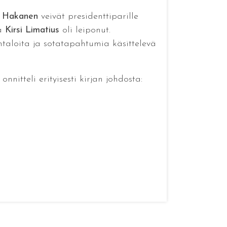
i Hakanen
veivät presidenttiparille
ja
Kirsi Limatius
oli leiponut.
ohtaloita ja sotatapahtumia käsittelevä
onnitteli erityisesti kirjan johdosta: