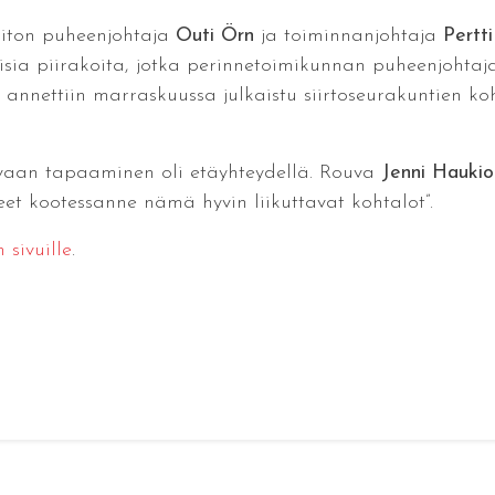
Liiton puheenjohtaja
Outi Örn
ja toiminnanjohtaja
Pertt
isia piirakoita, jotka perinnetoimikunnan puheenjohta
le annettiin marraskuussa julkaistu siirtoseurakuntien k
 vaan tapaaminen oli etäyhteydellä. Rouva
Jenni Haukio
eet kootessanne nämä hyvin liikuttavat kohtalot”.
 sivuille
.