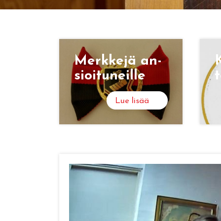
Merk­ke­jä an­
K
sioi­tu­neil­le
t
Lue lisää