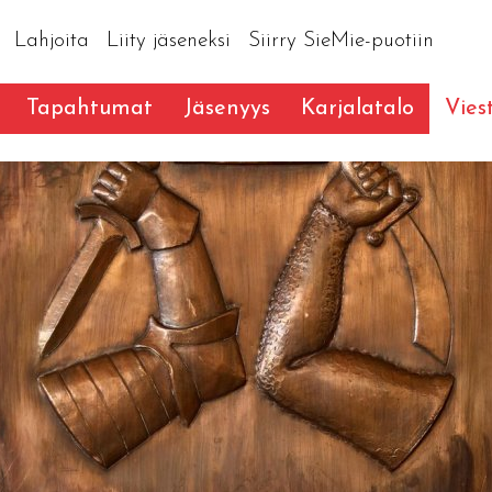
Lahjoita
Liity jäseneksi
Siirry SieMie-puotiin
Tapahtumat
Jäsenyys
Karjalatalo
Vies