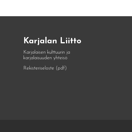
Karjalan Liitto
Karjalaisen kulttuurin ja
karjalaisuuden yhteisö
Rekisteriseloste (pdf)