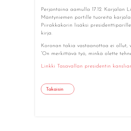
Perjantaina aamulla 17.12. Karjalan 
Mäntyniemen portille tuoreita karjala
Piirakkakorin lisäksi presidenttiparil
kirja.
Koronan takia vastaanottoa ei ollut,
”On merkittävä työ, minkä olette tehn
Linkki Tasavallan presidentin kanslian
Takaisin