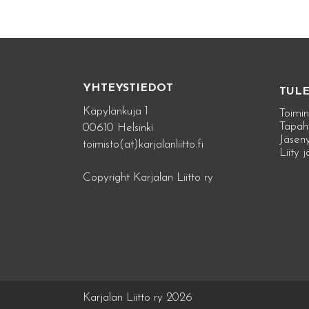
YHTEYSTIEDOT
TUL
Käpylänkuja 1
Toimin
Tapah
00610 Helsinki
Jäseny
toimisto(at)karjalanliitto.fi
Liity 
Copyright Karjalan Liitto ry
Karjalan Liitto ry 2026