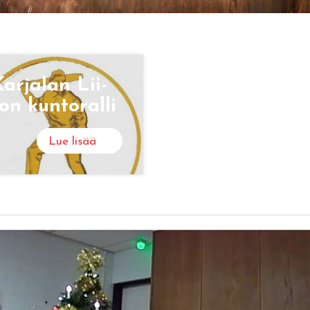
ar­ja­lan Lii­
on kun­to­ral­li
Lue lisää