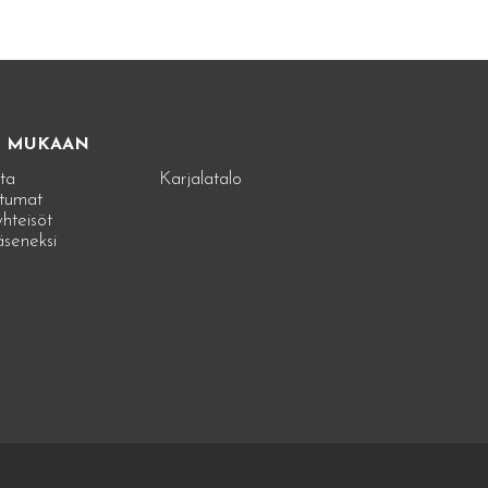
E MUKAAN
ta
Karjalatalo
tumat
hteisöt
jäseneksi