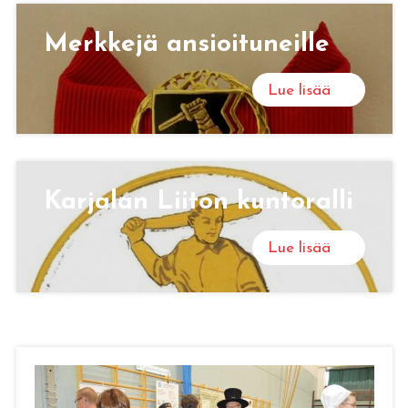
Merk­ke­jä an­sioi­tu­neil­le
Lue lisää
Kar­ja­lan Lii­ton kun­to­ral­li
Lue lisää