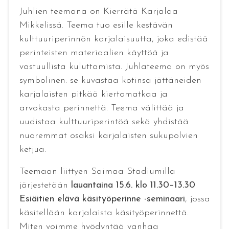
Juhlien teemana on Kierrätä Karjalaa
Mikkelissä. Teema tuo esille kestävän
kulttuuriperinnön karjalaisuutta, joka edistää
perinteisten materiaalien käyttöä ja
vastuullista kuluttamista. Juhlateema on myös
symbolinen: se kuvastaa kotinsa jättäneiden
karjalaisten pitkää kiertomatkaa ja
arvokasta perinnettä. Teema välittää ja
uudistaa kulttuuriperintöä sekä yhdistää
nuoremmat osaksi karjalaisten sukupolvien
ketjua.
Teemaan liittyen Saimaa Stadiumilla
järjestetään
lauantaina 15.6. klo 11.30–13.30
Esiäitien elävä käsityöperinne -seminaari
, jossa
käsitellään karjalaista käsityöperinnettä.
Miten voimme hyödyntää vanhaa