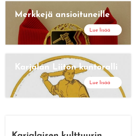
Merk­ke­jä an­sioi­tu­neil­le
Lue lisää
Kar­ja­lan Lii­ton kun­to­ral­li
Lue lisää
Karjalaisen kulttuurin