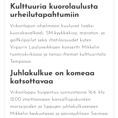
Kulttuuria kuorolaulusta
urheilutapahtumiin
Viikonlopun ohjelmaan kuuluvat lisäksi
kuorokavalkadi, SM-kyykkäkisa, maraton- ja
golfkilpailut sekä iltatilaisuudet kuten
Viipurin Lauluveikkojen konsertti Mikkelin
tuomiokirkossa ja tanssi-iltamat kulttuuritalo
Tempossa.
Juhlakulkue on komeaa
katsottavaa
Viikonloppu huipentuu sunnuntaina 16.6. klo
12.00 starttaavaan kansallispukuisten
marssijoiden ja lippujen juhlakulkueeseen
Mikkelin keskustassa ja päiväjuhlaan Saimaa