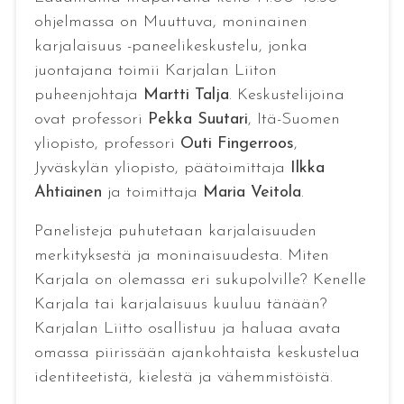
ohjelmassa on Muuttuva, moninainen
karjalaisuus -paneelikeskustelu, jonka
juontajana toimii Karjalan Liiton
puheenjohtaja
Martti Talja
. Keskustelijoina
ovat professori
Pekka Suutari
, Itä-Suomen
yliopisto, professori
Outi Fingerroos
,
Jyväskylän yliopisto, päätoimittaja
Ilkka
Ahtiainen
ja toimittaja
Maria Veitola
.
Panelisteja puhutetaan karjalaisuuden
merkityksestä ja moninaisuudesta. Miten
Karjala on olemassa eri sukupolville? Kenelle
Karjala tai karjalaisuus kuuluu tänään?
Karjalan Liitto osallistuu ja haluaa avata
omassa piirissään ajankohtaista keskustelua
identiteetistä, kielestä ja vähemmistöistä.