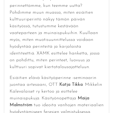
perinnettämme, kun teemme uutta?
Pohdimme muun muassa, miten esiäitien
kulttuuriperintö näkyy tämän päivän
käsityössä, tutustumme kestävään
vaateparteen ja muinaispukuihin. Kuullaan
myös, miten muotisuunnittelussa voidaan
hyödyntää perinteitä ja karjalaista
identiteettiä. XAMK esittelee hanketta, jossa
on pohdittu, miten perinteet, luovuus ja
kulttuuri sopivat kiertotalousajatteluun.
Esiäitien elävä käsityöperinne -seminaarin
juontaa artesaani, OTT
Katja Tikka
. Mikkelin
Kalevalaiset ry kertoo ja esittelee
muinaispukuja. Käsityönopettaja
Maija
Malmström
tuo ideoita vanhojen materiaalien
hyödyntämiseen feresien valmistuksessa.