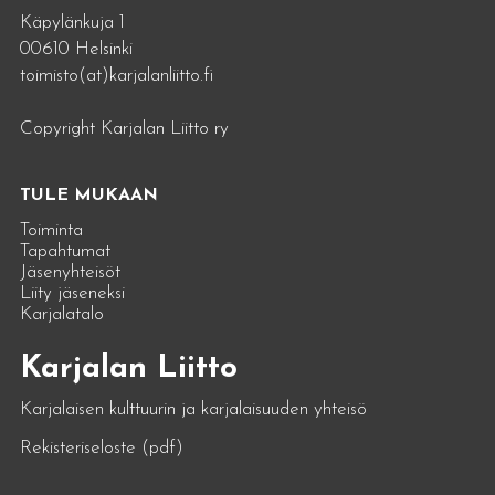
Käpylänkuja 1
00610 Helsinki
toimisto(at)karjalanliitto.fi
Copyright Karjalan Liitto ry
TULE MUKAAN
Toiminta
Tapahtumat
Jäsenyhteisöt
Liity jäseneksi
Karjalatalo
Karjalan Liitto
Karjalaisen kulttuurin ja karjalaisuuden yhteisö
Rekisteriseloste (pdf)