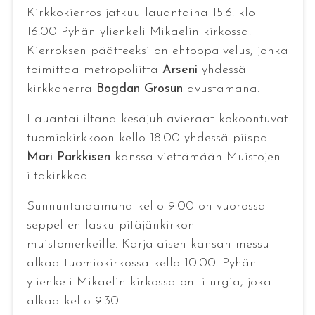
Kirkkokierros jatkuu lauantaina 15.6. klo
16.00 Pyhän ylienkeli Mikaelin kirkossa.
Kierroksen päätteeksi on ehtoopalvelus, jonka
toimittaa metropoliitta
Arseni
yhdessä
kirkkoherra
Bogdan Grosun
avustamana.
Lauantai-iltana kesäjuhlavieraat kokoontuvat
tuomiokirkkoon kello 18.00 yhdessä piispa
Mari Parkkisen
kanssa viettämään Muistojen
iltakirkkoa.
Sunnuntaiaamuna kello 9.00 on vuorossa
seppelten lasku pitäjänkirkon
muistomerkeille. Karjalaisen kansan messu
alkaa tuomiokirkossa kello 10.00. Pyhän
ylienkeli Mikaelin kirkossa on liturgia, joka
alkaa kello 9.30.