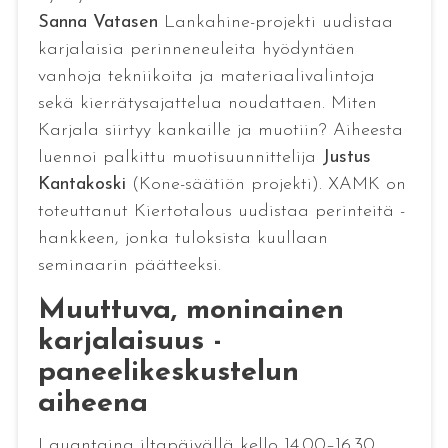
Sanna Vatasen
Lankahine-projekti uudistaa
karjalaisia perinneneuleita hyödyntäen
vanhoja tekniikoita ja materiaalivalintoja
sekä kierrätysajattelua noudattaen. Miten
Karjala siirtyy kankaille ja muotiin? Aiheesta
luennoi palkittu muotisuunnittelija
Justus
Kantakoski
(Kone-säätiön projekti). XAMK on
toteuttanut Kiertotalous uudistaa perinteitä -
hankkeen, jonka tuloksista kuullaan
seminaarin päätteeksi.
Muuttuva, moninainen
karjalaisuus -
paneelikeskustelun
aiheena
Lauantaina iltapäivällä kello 14.00–16.30