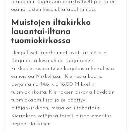
Stadiumin SupreCorner-aktiviteettipuisto on
osana lasten kesäjuhlatapahtumaa.
Muistojen iltakirkko
lauantai-iltana
tuomiokirkossa
Hengelliset tapahtumat ovat tärkeä osa
Karjalaisia kesäjuhlia. Karjalainen
kirkkokierros esittelee karjalaista kirkollista
esineistöä Mikkelissä. Kierros alkaa jo
perjantaina 14.6. klo 16.00 Mikkelin
tuomiokirkosta. Kierroksen aikana käydään
tuomiokapitulissa ja se päättyy
pitäjänkirkkoon, missä on iltahartaus.
Kierroksen vetäjänä toimii piispa emeritus
Seppo Häkkinen.