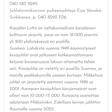
040 583 9295.
Juhlatoimikunnan puheenjohtaja Eija Vänskä-
Sinkkonen, p. 040 8292 706.
Karjalan Liitto on valtakunnallinen karjalaisen
kulttuurin järjestö, jossa on noin 18 000 jäsentä
yli 300 yhdistyksessä eri puolilla
Suomea. Lahdesta vuonna 1949 käynnistyneet
kesäjuhlat ovat jatkuneet katkeamattomana
ketjuna koronavuosia lukuun ottamatta tähän
asti. Kesäjuhlia on vietetty eri puolilla Suomea, ja
monilla paikkakunnilla useaan kertaan. Mikkelissä
juhlat on järjestetty aiemmin vuosina 1986 ja
2001. Aiempien kesäjuhlien kävijämäärät ovat
olleet noin 10 000–15 000. Runsasta osanottoa
odotetaan Mikkeliinkin. Edellisen kerran juhlittiin
Raumalla vuonna 2022.