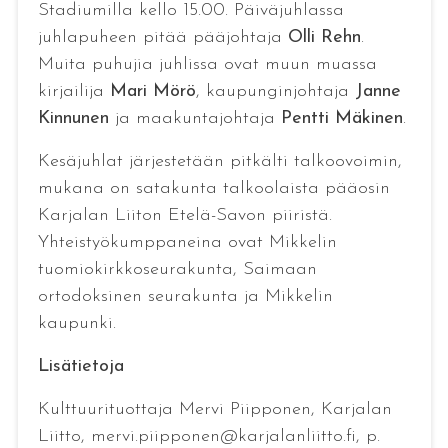
Stadiumilla kello 15.00. Päiväjuhlassa
juhlapuheen pitää pääjohtaja
Olli Rehn
.
Muita puhujia juhlissa ovat muun muassa
kirjailija
Mari Mörö
, kaupunginjohtaja
Janne
Kinnunen
ja maakuntajohtaja
Pentti Mäkinen
.
Kesäjuhlat järjestetään pitkälti talkoovoimin,
mukana on satakunta talkoolaista pääosin
Karjalan Liiton Etelä-Savon piiristä.
Yhteistyökumppaneina ovat Mikkelin
tuomiokirkkoseurakunta, Saimaan
ortodoksinen seurakunta ja Mikkelin
kaupunki.
Lisätietoja
Kulttuurituottaja Mervi Piipponen, Karjalan
Liitto, mervi.piipponen@karjalanliitto.fi, p.