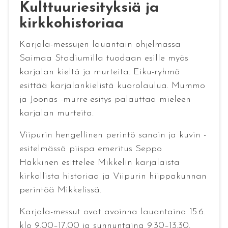
Kulttuuriesityksiä ja
kirkkohistoriaa
Karjala-messujen lauantain ohjelmassa
Saimaa Stadiumilla tuodaan esille myös
karjalan kieltä ja murteita. Eiku-ryhmä
esittää karjalankielistä kuorolaulua. Mummo
ja Joonas -murre-esitys palauttaa mieleen
karjalan murteita.
Viipurin hengellinen perintö sanoin ja kuvin -
esitelmässä piispa emeritus Seppo
Häkkinen esittelee Mikkelin karjalaista
kirkollista historiaa ja Viipurin hiippakunnan
perintöä Mikkelissä.
Karjala-messut ovat avoinna lauantaina 15.6.
klo 9.00–17.00 ja sunnuntaina 9.30–13.30.