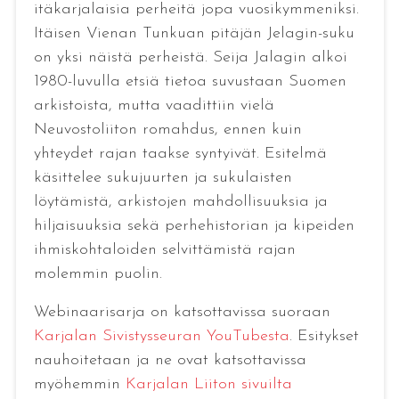
itäkarjalaisia perheitä jopa vuosikymmeniksi.
Itäisen Vienan Tunkuan pitäjän Jelagin-suku
on yksi näistä perheistä. Seija Jalagin alkoi
1980-luvulla etsiä tietoa suvustaan Suomen
arkistoista, mutta vaadittiin vielä
Neuvostoliiton romahdus, ennen kuin
yhteydet rajan taakse syntyivät. Esitelmä
käsittelee sukujuurten ja sukulaisten
löytämistä, arkistojen mahdollisuuksia ja
hiljaisuuksia sekä perhehistorian ja kipeiden
ihmiskohtaloiden selvittämistä rajan
molemmin puolin.
Webinaarisarja on katsottavissa suoraan
Karjalan Sivistysseuran YouTubesta
. Esitykset
nauhoitetaan ja ne ovat katsottavissa
myöhemmin
Karjalan Liiton sivuilta