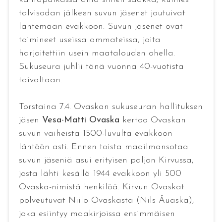
talvisodan jälkeen suvun jäsenet joutuivat
lähtemään evakkoon. Suvun jäsenet ovat
toimineet useissa ammateissa, joita
harjoitettiin usein maatalouden ohella.
Sukuseura juhlii tänä vuonna 40-vuotista
taivaltaan.
Torstaina 7.4. Ovaskan sukuseuran hallituksen
jäsen
Vesa-Matti Ovaska
kertoo Ovaskan
suvun vaiheista 1500-luvulta evakkoon
lähtöön asti. Ennen toista maailmansotaa
suvun jäseniä asui erityisen paljon Kirvussa,
josta lähti kesällä 1944 evakkoon yli 500
Ovaska-nimistä henkilöä. Kirvun Ovaskat
polveutuvat Niilo Ovaskasta (Nils Åuaska),
joka esiintyy maakirjoissa ensimmäisen