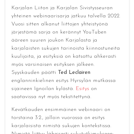
Karjalan Liiton ja Karjalan Sivistysseuran
yhteinen webinaarisarja jatkuu talvella 2022.
Vuosi sitten alkanut liittojen yhteistyönä
järjestämä sarja on kerännyt YouTuben
ääreen suuren joukon Karjalasta ja
karjalaisten sukujen tarinoista kiinnostuneita
kuulijoita, ja esityksiä on katsottu ahkerasti
myös varsinaisen esityksen jälkeen.
Syyskauden päätti
Ted Leclairen
englanninkielinen esitys Hyrsylän mutkassa
sijaineen Ignoilan kylästä.
Esitys
on
saatavissa nyt myös tekstitettynä.
Kevätkauden ensimmäinen webinaari on
torstaina 3.2., jolloin vuorossa on esitys
karjalaisista nimistä sukujen kontekstissa.
Nimistö liittyy läheisesti sukututkimukseen: