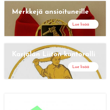
Merk­ke­jä an­sioi­tu­neil­le
Lue lisää
Kar­ja­lan Lii­ton kun­to­ral­li
Lue lisää