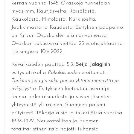
kerran vuonna 1545. Ovaskoja tunnetaan
myös mm. Rautjärveltä, Räisälästä,
Kaukolasta, Hiitolasta, Kurkijoelta,
Jaakkimasta ja Raudusta. Esityksen pääpaino
on Kirvun Ovaskoiden elämänvaiheissa.
Ovaskan sukuseura viettää 25-vuotisjuhlaansa
Helsingissä 10.9.2022.
Kevätkauden päättää 5.5.
Seija Jalaginin
esitys otsikolla
Pakolaisuuden erottamat –
Tunkuan Jelagin-suku punoo yhteen mennyttä ja
nykyisyyttä
. Esitykseen kietoutuu useampi
teema pakolaisuudesta ja suvun jäsenten
yhteydestä yli rajojen. Suomeen pakeni
erityisesti itäkarjalaisia ja inkeriläisiä vuosina
1919–1922. Neuvostoliiton ja Suomen
totalitaristinen raja hajotti tuhansia