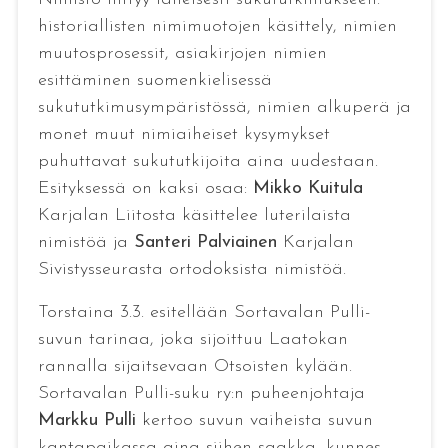
historiallisten nimimuotojen käsittely, nimien
muutosprosessit, asiakirjojen nimien
esittäminen suomenkielisessä
sukututkimusympäristössä, nimien alkuperä ja
monet muut nimiaiheiset kysymykset
puhuttavat sukututkijoita aina uudestaan.
Esityksessä on kaksi osaa:
Mikko Kuitula
Karjalan Liitosta käsittelee luterilaista
nimistöä ja
Santeri Palviainen
Karjalan
Sivistysseurasta ortodoksista nimistöä.
Torstaina 3.3. esitellään Sortavalan Pulli-
suvun tarinaa, joka sijoittuu Laatokan
rannalla sijaitsevaan Otsoisten kylään.
Sortavalan Pulli-suku ry:n puheenjohtaja
Markku Pulli
kertoo suvun vaiheista suvun
kantapaikassa aina siihen saakka, kunnes