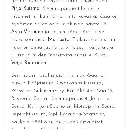
"Juhlat kutsuvat myös nuoria" -kuva. Kuva:
Pirjo Kuisma
. Kivennapalaiset-lehdelle
myönnettiin kunniamaininta kuvasta, jossa on
Sydämen arkeologia -elokuvan näyttelijä
Asta Virtanen
ja hänen kädessään kuva
isoisoisoäidistä
Martasta
. Elokuvassa etsittiin
nuorten omia juuria ja erityisesti karjalaisia
juuria ja niiden merkitystä nuorille. Kuva:
Veijo Ruotanen
.
Seminaarin osallistujat: Heinjoki-Säätiö,
Kirvun Pitäjäseura, Ovaskan sukuseura,
Pärssisen Sukuseura ry, Räisäläisten Säätiö,
Ruskeala-Seura, Kivennapalaiset, Johannes-
Seura, Kurkijoki-Säätiö sr, Metsäpirtti Seura,
Impilahti-seura, Vpl. Pyhäjärvi-Säätiö sr,
Sakkola-Säätiö sr, Suur-Jaakkimalaiset,