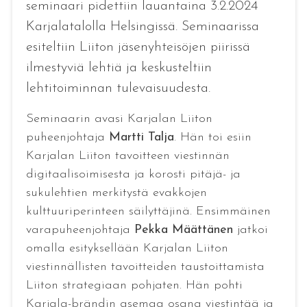
seminaari pidettiin lauantaina 3.2.2024
Karjalatalolla Helsingissä. Seminaarissa
esiteltiin Liiton jäsenyhteisöjen piirissä
ilmestyviä lehtiä ja keskusteltiin
lehtitoiminnan tulevaisuudesta.
Seminaarin avasi Karjalan Liiton
puheenjohtaja
Martti Talja
. Hän toi esiin
Karjalan Liiton tavoitteen viestinnän
digitaalisoimisesta ja korosti pitäjä- ja
sukulehtien merkitystä evakkojen
kulttuuriperinteen säilyttäjinä. Ensimmäinen
varapuheenjohtaja
Pekka Määttänen
jatkoi
omalla esityksellään Karjalan Liiton
viestinnällisten tavoitteiden taustoittamista
Liiton strategiaan pohjaten. Hän pohti
Karjala-brändin asemaa osana viestintää ja