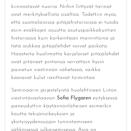
kiinnostavat nuoria. Niihin liittyvät tarinat
ovat merkityksellistä sisältöä. Todettiin myös,
että suomalaisissa pitäjähistorioissa ei tuoda
esiin evakkojen osuutta asutuspaikkakuntien
historiassa kuin korkeintaan mainintoina ja
tätä aukkoa pitäjälehdet voivat paikata.
Haasteita huolimatta karjalaiset pitäjälehdet
ovat pitäneet pintansa verrattain hyvin
painetun viestinnän vähetessä, vaikka
kasvavat kulut rasittavat toimintaa.
Seminaarin järjestelyistä huolehtineen Liiton
viestintävastaavan
Sofia Flygaren
esityksessä
paneuduttiin käytännönläheisen esimerkin
kautta tekijänoikeuksien ja
yksityisyydensuojan tunnistamiseen
sähköisessä julkaisemisessa. Asia on