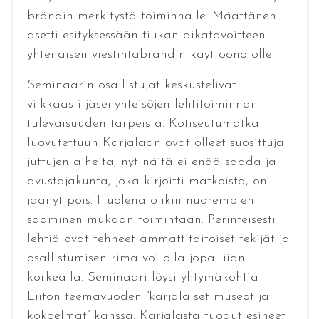
brändin merkitystä toiminnalle. Määttänen
asetti esityksessään tiukan aikatavoitteen
yhtenäisen viestintäbrändin käyttöönotolle.
Seminaarin osallistujat keskustelivat
vilkkaasti jäsenyhteisöjen lehtitoiminnan
tulevaisuuden tarpeista. Kotiseutumatkat
luovutettuun Karjalaan ovat olleet suosittuja
juttujen aiheita, nyt näitä ei enää saada ja
avustajakunta, joka kirjoitti matkoista, on
jäänyt pois. Huolena olikin nuorempien
saaminen mukaan toimintaan. Perinteisesti
lehtiä ovat tehneet ammattitaitoiset tekijät ja
osallistumisen rima voi olla jopa liian
korkealla. Seminaari löysi yhtymäkohtia
Liiton teemavuoden ”karjalaiset museot ja
kokoelmat” kanssa. Karjalasta tuodut esineet