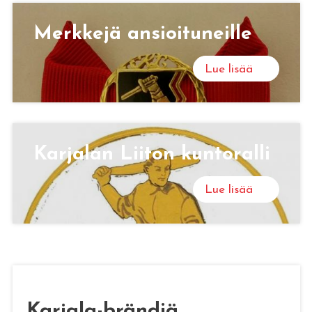
Merk­ke­jä an­sioi­tu­neil­le
Lue lisää
Kar­ja­lan Lii­ton kun­to­ral­li
Lue lisää
Karjala-brändiä