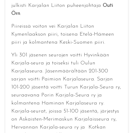
julkisti Karjalan Liiton puheenjohtaja
Outi
Örn
.
Piireissä voiton vei Karjalan Liiton
Kymenlaakson piiri, toisena Etelä-Hämeen
piiri ja kolmantena Keski-Suomen piiri.
Yli 301 jäsenen seurojen voitti Hyvinkään
Karjala-seura ja toiseksi tuli Oulun
Karjalaseura. Jäsenmäärältään 201-300
sarjan voitti Paimion Karjalaseura. Sarjan
101-200 jäsentä voitti Turun Karjala-Seura ry,
seuraavana Porin Karjala-Seura ry ja
kolmantena Haminan Karjalaseura ry.
Karjala-seurat, joissa 51-100 jäsentä, järjestys
on Askaisten-Merimaskun Karjalaisseura ry,
Hervannan Karjala-seura ry ja Kotkan