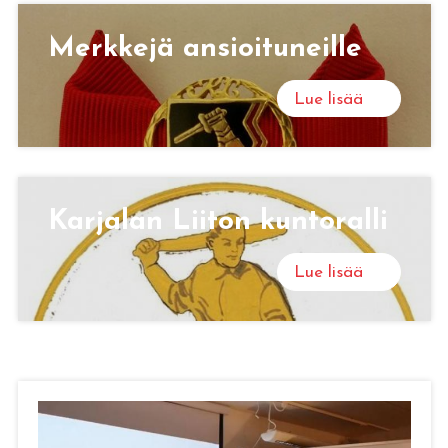
Merk­ke­jä an­sioi­tu­neil­le
Lue lisää
Kar­ja­lan Lii­ton kun­to­ral­li
Lue lisää