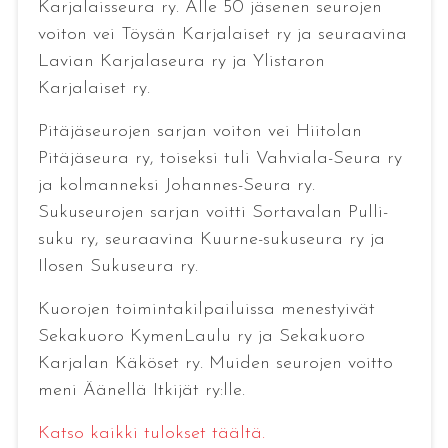
Karjalaisseura ry. Alle 50 jäsenen seurojen
voiton vei Töysän Karjalaiset ry ja seuraavina
Lavian Karjalaseura ry ja Ylistaron
Karjalaiset ry.
Pitäjäseurojen sarjan voiton vei Hiitolan
Pitäjäseura ry, toiseksi tuli Vahviala-Seura ry
ja kolmanneksi Johannes-Seura ry.
Sukuseurojen sarjan voitti Sortavalan Pulli-
suku ry, seuraavina Kuurne-sukuseura ry ja
Ilosen Sukuseura ry.
Kuorojen toimintakilpailuissa menestyivät
Sekakuoro KymenLaulu ry ja Sekakuoro
Karjalan Käköset ry. Muiden seurojen voitto
meni Äänellä Itkijät ry:lle.
Katso kaikki tulokset täältä.