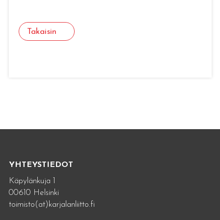
Takaisin
YHTEYSTIEDOT
Käpylänkuja 1
00610 Helsinki
toimisto(at)karjalanliitto.fi