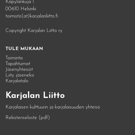
Käpylänkuja 1
00610 Helsinki
toimisto(at)karjalanliitto.fi
Copyright Karjalan Liitto ry
TULE MUKAAN
Toiminta
Tapahtumat
Jäsenyhteisöt
Liity jäseneksi
Karjalatalo
Karjalan Liitto
Karjalaisen kulttuurin ja karjalaisuuden yhteisö
Rekisteriseloste (pdf)