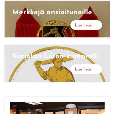
Merk­ke­jä an­sioi­tu­neil­le
Lue lisää
Kar­ja­lan Lii­ton kun­to­ral­li
Lue lisää