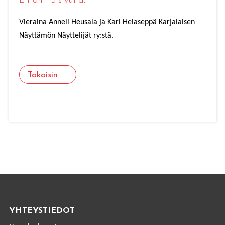
Liiton FB-sivulla
.
Vieraina
Anneli Heusala ja Kari Helaseppä
Karjalaisen
Näyttämön Näyttelijät ry:stä.
Takaisin
YHTEYSTIEDOT