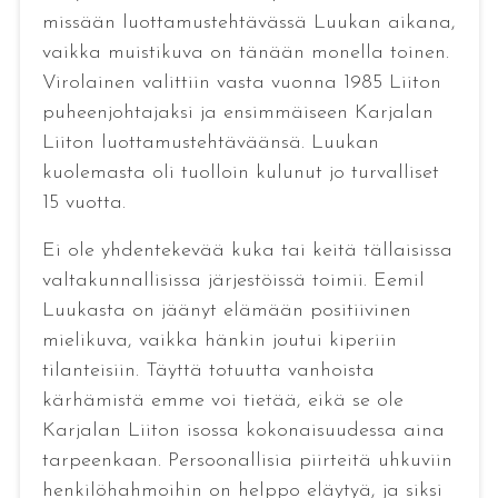
missään luottamustehtävässä Luukan aikana,
vaikka muistikuva on tänään monella toinen.
Virolainen valittiin vasta vuonna 1985 Liiton
puheenjohtajaksi ja ensimmäiseen Karjalan
Liiton luottamustehtäväänsä. Luukan
kuolemasta oli tuolloin kulunut jo turvalliset
15 vuotta.
Ei ole yhdentekevää kuka tai keitä tällaisissa
valtakunnallisissa järjestöissä toimii. Eemil
Luukasta on jäänyt elämään positiivinen
mielikuva, vaikka hänkin joutui kiperiin
tilanteisiin. Täyttä totuutta vanhoista
kärhämistä emme voi tietää, eikä se ole
Karjalan Liiton isossa kokonaisuudessa aina
tarpeenkaan. Persoonallisia piirteitä uhkuviin
henkilöhahmoihin on helppo eläytyä, ja siksi