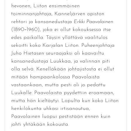
hevonen, Liiton ensimmäinen
toiminnanjohtaja, Kanneljärven opiston
rehtori ja kansanedustaja
Erkki Paavolainen
(1890
1960), joka ei ollut kokouksessa itse
–
edes paikalla. Täysin yllättävä vaalitulos
sekoitti koko Karjalan Liiton. Puheenjohtaja
Juho Hietasen seuraajaksi oli kaavailtu
kansanedustaja Luukkaa, ja valinnan piti
olla selvä. Kenelläkään johtajistosta ei ollut
mitään hampaankolossa Paavolaista
vastaankaan, mutta pesti oli jo pedattu
Luukalle. Paavolaista pyydettiin eroamaan,
mutta hän kieltäytyi. Lopulta kun koko Liiton
henkilökunta uhkasi irtisanoutua,
Paavolainen luopui pestistään ennen kuin
johti yhtäkään kokousta.