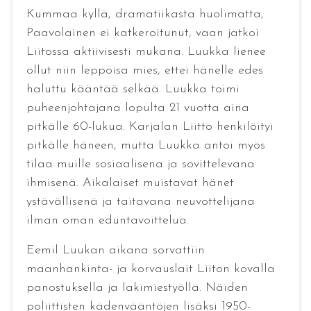
Kummaa kyllä, dramatiikasta huolimatta,
Paavolainen ei katkeroitunut, vaan jatkoi
Liitossa aktiivisesti mukana. Luukka lienee
ollut niin leppoisa mies, ettei hänelle edes
haluttu kääntää selkää. Luukka toimi
puheenjohtajana lopulta 21 vuotta aina
pitkälle 60-lukua. Karjalan Liitto henkilöityi
pitkälle häneen, mutta Luukka antoi myös
tilaa muille sosiaalisena ja sovittelevana
ihmisenä. Aikalaiset muistavat hänet
ystävällisenä ja taitavana neuvottelijana
ilman oman eduntavoittelua.
Eemil Luukan aikana sorvattiin
maanhankinta- ja korvauslait Liiton kovalla
panostuksella ja lakimiestyöllä. Näiden
poliittisten kädenvääntöjen lisäksi 1950-