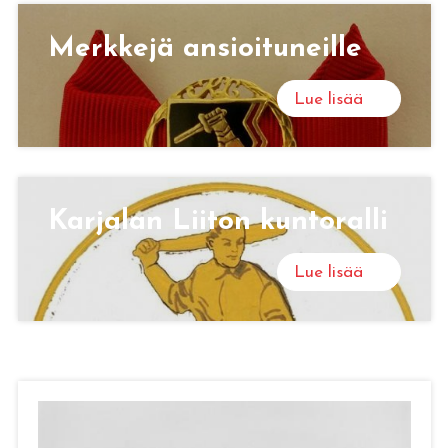
Merk­ke­jä an­sioi­tu­neil­le
Lue lisää
Kar­ja­lan Lii­ton kun­to­ral­li
Lue lisää