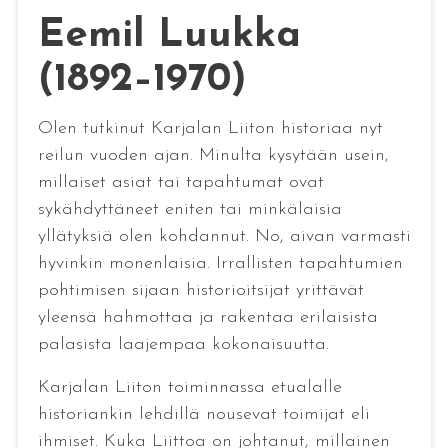
Eemil Luukka
(1892–1970)
Olen tutkinut Karjalan Liiton historiaa nyt
reilun vuoden ajan. Minulta kysytään usein,
millaiset asiat tai tapahtumat ovat
sykähdyttäneet eniten tai minkälaisia
yllätyksiä olen kohdannut. No, aivan varmasti
hyvinkin monenlaisia. Irrallisten tapahtumien
pohtimisen sijaan historioitsijat yrittävät
yleensä hahmottaa ja rakentaa erilaisista
palasista laajempaa kokonaisuutta.
Karjalan Liiton toiminnassa etualalle
historiankin lehdillä nousevat toimijat eli
ihmiset. Kuka Liittoa on johtanut, millainen