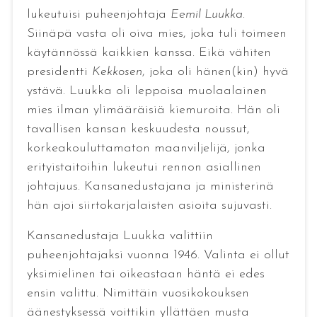
lukeutuisi puheenjohtaja
Eemil Luukka
.
Siinäpä vasta oli oiva mies, joka tuli toimeen
käytännössä kaikkien kanssa. Eikä vähiten
presidentti
Kekkosen
, joka oli hänen(kin) hyvä
ystävä. Luukka oli leppoisa muolaalainen
mies ilman ylimääräisiä kiemuroita. Hän oli
tavallisen kansan keskuudesta noussut,
korkeakouluttamaton maanviljelijä, jonka
erityistaitoihin lukeutui rennon asiallinen
johtajuus. Kansanedustajana ja ministerinä
hän ajoi siirtokarjalaisten asioita sujuvasti.
Kansanedustaja Luukka valittiin
puheenjohtajaksi vuonna 1946. Valinta ei ollut
yksimielinen tai oikeastaan häntä ei edes
ensin valittu. Nimittäin vuosikokouksen
äänestyksessä voittikin yllättäen musta