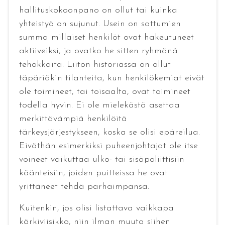
hallituskokoonpano on ollut tai kuinka
yhteistyö on sujunut. Usein on sattumien
summa millaiset henkilöt ovat hakeutuneet
aktiiveiksi, ja ovatko he sitten ryhmänä
tehokkaita. Liiton historiassa on ollut
täpäriäkin tilanteita, kun henkilökemiat eivät
ole toimineet, tai toisaalta, ovat toimineet
todella hyvin. Ei ole mielekästä asettaa
merkittävämpiä henkilöitä
tärkeysjärjestykseen, koska se olisi epäreilua.
Eiväthän esimerkiksi puheenjohtajat ole itse
voineet vaikuttaa ulko- tai sisäpoliittisiin
käänteisiin, joiden puitteissa he ovat
yrittäneet tehdä parhaimpansa.
Kuitenkin, jos olisi listattava vaikkapa
kärkiviisikko, niin ilman muuta siihen