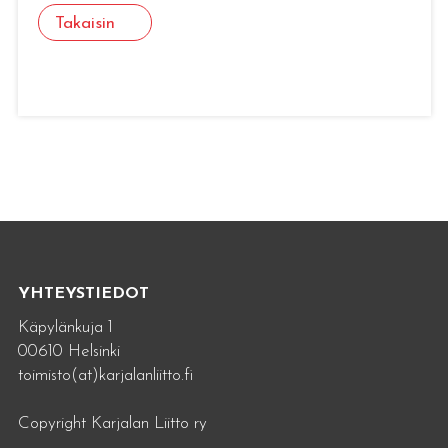
Takaisin
YHTEYSTIEDOT
Käpylänkuja 1
00610 Helsinki
toimisto(at)karjalanliitto.fi
Copyright Karjalan Liitto ry