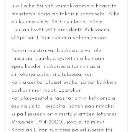
luvulla heräsi yhä voimakkaampia haaveita
menetetyn Karjalan takaisin saamiseksi. Aihe
oli kuuma vielä 1960-luvullakin, jolloin
Luukan hyvät välit presidentti Kekkoseen
ylläpitivät Liiton suhteita valtionjohtoon.
Kaikki muistikuvat Luukasta eivät ole
ruusuisia. Luukkaa syytettiin aikoinaan
epäoikeuden mukaisesta toiminnasta
siirtokarjalaisten sijoituksessa, kun
kannaksenkarjalaiset evakot saivat kaikkein
parhaimmat maat. Laatokan
karjalaisväestölle taas tarjottiin kehnompia
asuinalueita. Toisaalta, hänen pahimmaksi
kilpailijakseen on nimetty yllättäen
Johannes
Virolainen
(1914
2000), joka ei toiminut
–
Karjalan Liiton suorassa palveluksessa tai