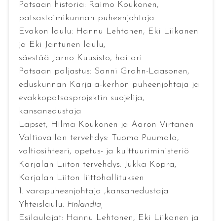
Patsaan historia: Raimo Koukonen,
patsastoimikunnan puheenjohtaja
Evakon laulu: Hannu Lehtonen, Eki Liikanen
ja Eki Jantunen laulu,
säestää Jarno Kuusisto, haitari
Patsaan paljastus: Sanni Grahn-Laasonen,
eduskunnan Karjala-kerhon puheenjohtaja ja
evakkopatsasprojektin suojelija,
kansanedustaja
Lapset, Hilma Koukonen ja Aaron Virtanen
Valtiovallan tervehdys: Tuomo Puumala,
valtiosihteeri, opetus- ja kulttuuriministeriö
Karjalan Liiton tervehdys: Jukka Kopra,
Karjalan Liiton liittohallituksen
1. varapuheenjohtaja ,kansanedustaja
Yhteislaulu:
Finlandia,
Esilaulajat: Hannu Lehtonen, Eki Liikanen ja