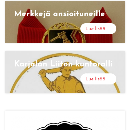
Merk­ke­jä an­sioi­tu­neil­le
Lue lisää
Kar­ja­lan Lii­ton kun­to­ral­li
Lue lisää