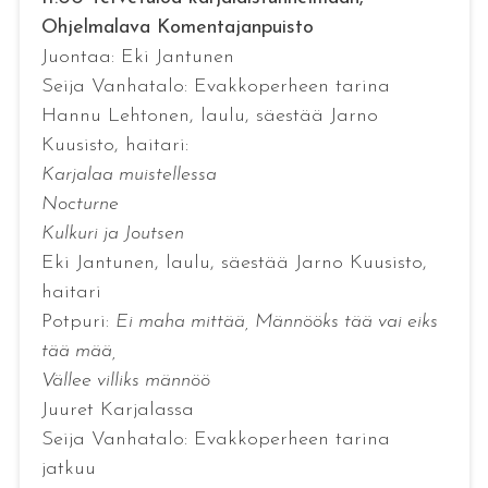
Ohjelmalava Komentajanpuisto
Juontaa: Eki Jantunen
Seija Vanhatalo: Evakkoperheen tarina
Hannu Lehtonen, laulu, säestää Jarno
Kuusisto, haitari:
Karjalaa muistellessa
Nocturne
Kulkuri ja Joutsen
Eki Jantunen, laulu, säestää Jarno Kuusisto,
haitari
Potpuri:
Ei maha mittää, Männööks tää vai eiks
tää mää,
Vällee villiks männöö
Juuret Karjalassa
Seija Vanhatalo: Evakkoperheen tarina
jatkuu