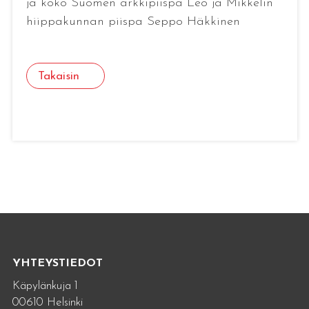
ja koko Suomen arkkipiispa Leo ja Mikkelin
hiippakunnan piispa Seppo Häkkinen
Takaisin
YHTEYSTIEDOT
Käpylänkuja 1
00610 Helsinki