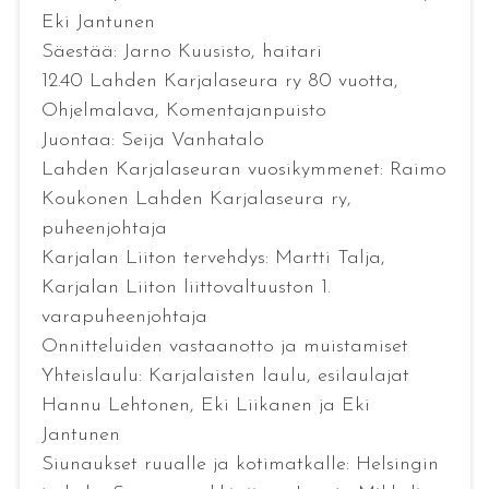
Eki Jantunen
Säestää: Jarno Kuusisto, haitari
12.40 Lahden Karjalaseura ry 80 vuotta,
Ohjelmalava, Komentajanpuisto
Juontaa: Seija Vanhatalo
Lahden Karjalaseuran vuosikymmenet: Raimo
Koukonen Lahden Karjalaseura ry,
puheenjohtaja
Karjalan Liiton tervehdys: Martti Talja,
Karjalan Liiton liittovaltuuston 1.
varapuheenjohtaja
Onnitteluiden vastaanotto ja muistamiset
Yhteislaulu: Karjalaisten laulu, esilaulajat
Hannu Lehtonen, Eki Liikanen ja Eki
Jantunen
Siunaukset ruualle ja kotimatkalle: Helsingin