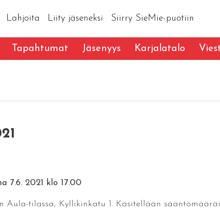
Lahjoita
Liity jäseneksi
Siirry SieMie-puotiin
Tapahtumat
Jäsenyys
Karjalatalo
Vies
021
a 7.6. 2021 klo 17.00
ula-tilassa, Kyllikinkatu 1. Käsitellään sääntömääräis