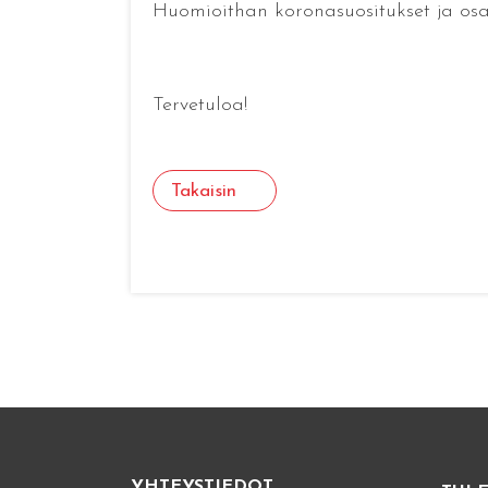
Huomioithan koronasuositukset ja osal
Tervetuloa!
Takaisin
YHTEYSTIEDOT