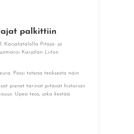
ajat palkittiin
. Karjalatalolla Pitäjä- ja
tuomaroi Karjalan Liiton
eura. Pössi toteaa teoksesta näin:
sat pienet tarinat pitävät historian
isuus. Upea teos, joka kestää