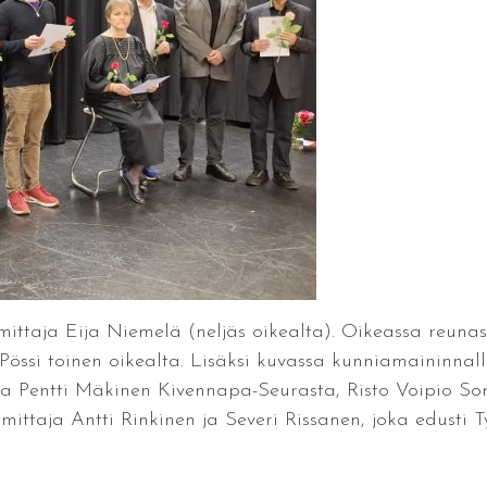
imittaja Eija Niemelä (neljäs oikealta). Oikeassa reun
Pössi toinen oikealta. Lisäksi kuvassa kunniamaininnalla
a Pentti Mäkinen Kivennapa-Seurasta, Risto Voipio Sort
mittaja Antti Rinkinen ja Severi Rissanen, joka edusti T