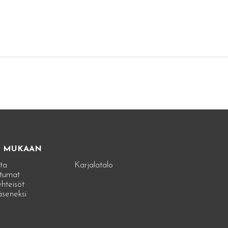
E MUKAAN
ta
Karjalatalo
tumat
hteisöt
jäseneksi