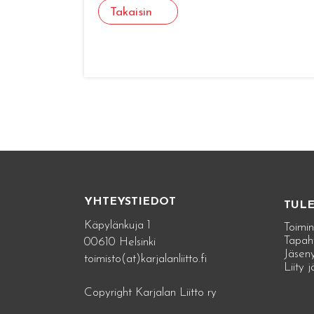
Takaisin
YHTEYSTIEDOT
TUL
Käpylänkuja 1
Toimin
Tapah
00610 Helsinki
Jäseny
toimisto(at)karjalanliitto.fi
Liity 
Copyright Karjalan Liitto ry