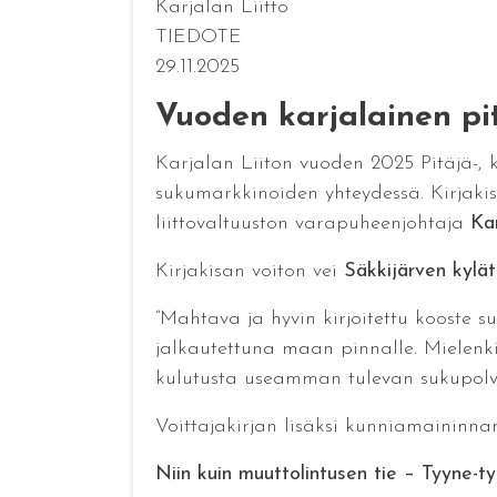
Karjalan Liitto
TIEDOTE
29.11.2025
Vuoden karjalainen pitä
Karjalan Liiton vuoden 2025 Pitäjä-, ky
sukumarkkinoiden yhteydessä. Kirjaki
liittovaltuuston varapuheenjohtaja
Ka
Kirjakisan voiton vei
Säkkijärven kylät
”Mahtava ja hyvin kirjoitettu kooste s
jalkautettuna maan pinnalle. Mielenkii
kulutusta useamman tulevan sukupolve
Voittajakirjan lisäksi kunniamaininnan
Niin kuin muuttolintusen tie – Tyyne-ty