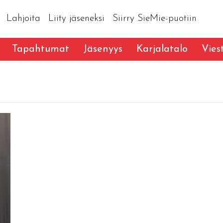
Lahjoita
Liity jäseneksi
Siirry SieMie-puotiin
Tapahtumat
Jäsenyys
Karjalatalo
Vies