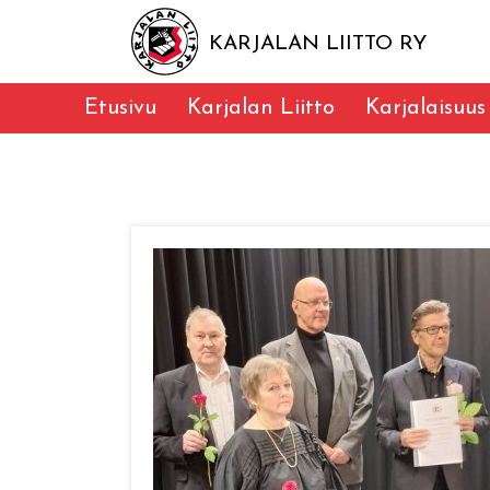
KARJALAN LIITTO RY
Etusivu
Karjalan Liitto
Karjalaisuus