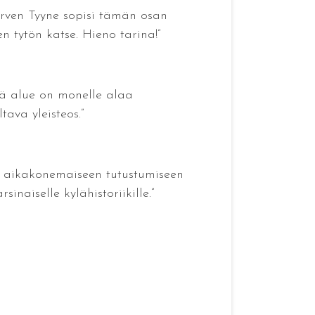
ärven Tyyne sopisi tämän osan
 tytön katse. Hieno tarina!”
mä alue on monelle alaa
tava yleisteos.”
si aikakonemaiseen tutustumiseen
naiselle kylähistoriikille.”