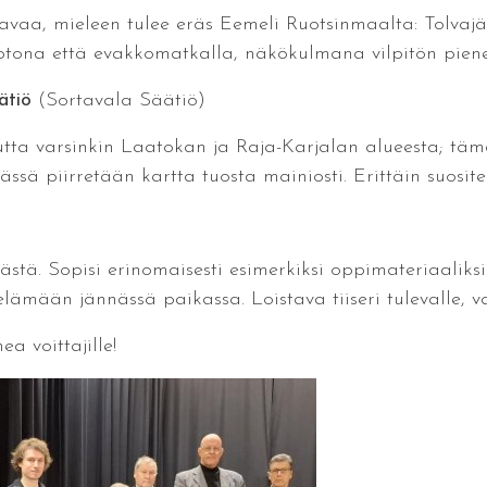
avaa, mieleen tulee eräs Eemeli Ruotsinmaalta: Tolvaj
kotona että evakkomatkalla, näkökulmana vilpitön pienen
ätiö
(Sortavala Säätiö)
utta varsinkin Laatokan ja Raja-Karjalan alueesta; tä
sä piirretään kartta tuosta mainiosti. Erittäin suositel
ästä. Sopisi erinomaisesti esimerkiksi oppimateriaalik
mään jännässä paikassa. Loistava tiiseri tulevalle, varsi
ea voittajille!