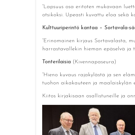
”Lapsuus osa eritoten mukavaan luett
otsikoksi. Upeasti kuvattu eloa sekä 
Kulttuuriperintö kantaa – Sortavala-sä
”Erinomainen kirjaus Sortavalasta, m
harrastavallekin hieman epäselvä ja täs
Tonterilaisia
(Kivennapaseura)
”Hieno kuvaus rajakylästä ja sen eläm
tuohon aikakauteen ja maalaiskylän elä
Kiitos kirjakisaan osallistuneille ja onn