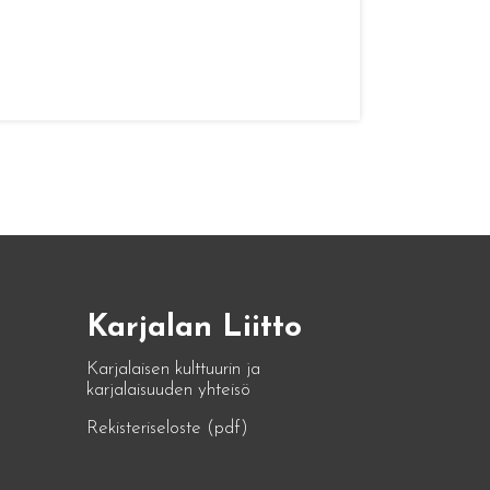
Karjalan Liitto
Karjalaisen kulttuurin ja
karjalaisuuden yhteisö
Rekisteriseloste (pdf)