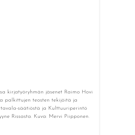
assa kirjatyöryhmän jäsenet Raimo Hovi
 palkittujen teosten tekijöitä ja
avala-säätiöstä ja Kulttuuriperintö
yyne Rissasta. Kuva: Mervi Piipponen.