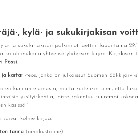
jä-, kylä- ja sukukirjakisan voitt
lä- ja sukukirjakisan palkinnot jaettiin lauantaina 29.11
sassa oli mukana yhteensä yhdeksän kirjaa. Kirjakisan 
ri Pöss
i.
 ja karta
t -teos, jonka on julkaissut Suomen Säkkijärvi-s
uuren kunnan elämästä, mutta kuitenkin siten, että lukui
ntoisia yksityiskohtia, joista rakentuu suurempi kokona
n käsissä.”
 saivat kolme kirjaa:
tön tarina
(omakustanne).