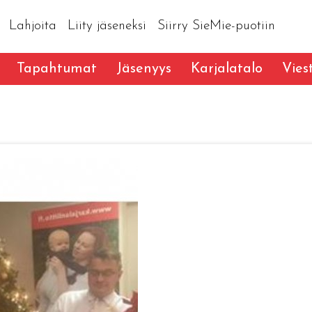
Lahjoita
Liity jäseneksi
Siirry SieMie-puotiin
Tapahtumat
Jäsenyys
Karjalatalo
Vies