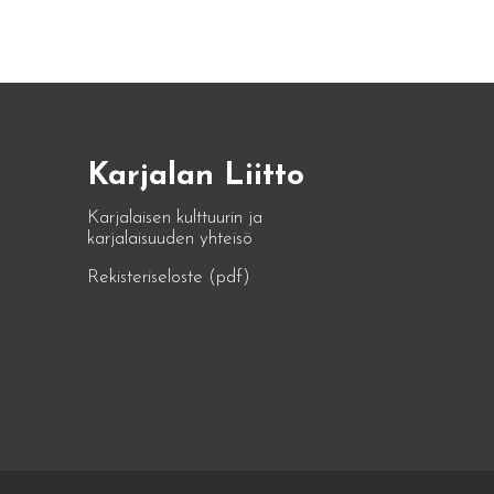
Karjalan Liitto
Karjalaisen kulttuurin ja
karjalaisuuden yhteisö
Rekisteriseloste (pdf)