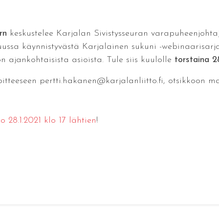
rn
keskustelee Karjalan Sivistysseuran varapuheenjoht
sa käynnistyvästä Karjalainen sukuni -webinaarisarj
n ajankohtaisista asioista. Tule siis kuulolle
torstaina 2
tteeseen pertti.hakanen@karjalanliitto.fi, otsikkoon ma
 28.1.2021 klo 17 lähtien
!