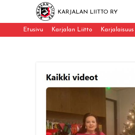
KARJALAN LIITTO RY
Etusivu
Karjalan Liitto
Karjalaisuus