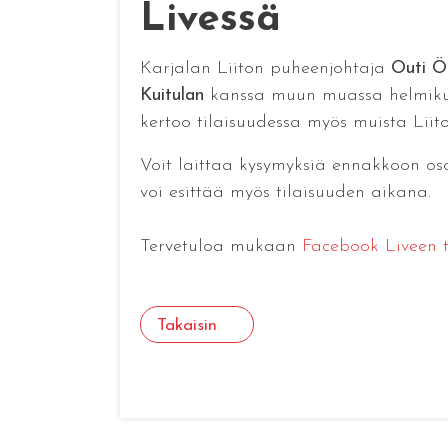
Livessä
Karjalan Liiton puheenjohtaja
Outi Ö
Kuitulan
kanssa muun muassa helmikuus
kertoo tilaisuudessa myös muista Liito
Voit laittaa kysymyksiä ennakkoon osoi
voi esittää myös tilaisuuden aikana.
Tervetuloa mukaan
Facebook Liveen to
Takaisin