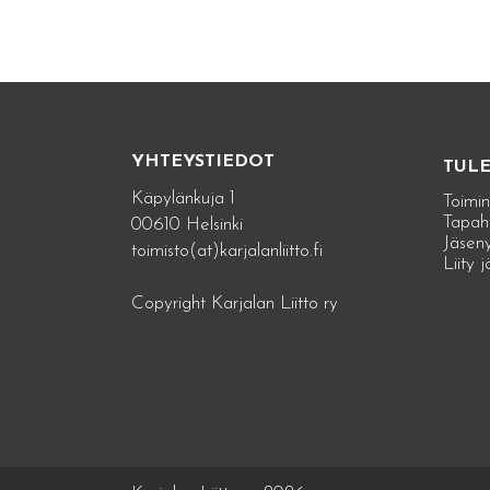
YHTEYSTIEDOT
TUL
Käpylänkuja 1
Toimin
Tapah
00610 Helsinki
Jäseny
toimisto(at)karjalanliitto.fi
Liity 
Copyright Karjalan Liitto ry