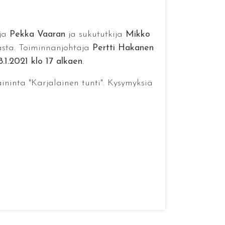
aja
Pekka Vaaran
ja sukututkija
Mikko
asta. Toiminnanjohtaja
Pertti Hakanen
8.1.2021 klo 17 alkaen
.
ininta "Karjalainen tunti". Kysymyksiä