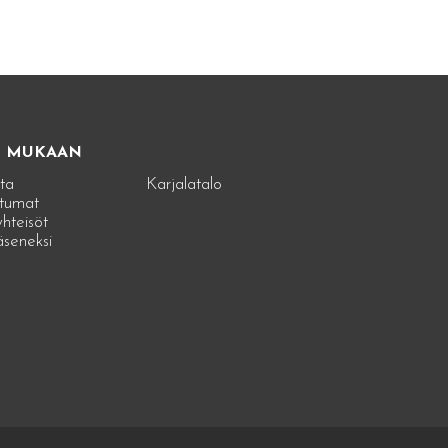
E MUKAAN
ta
Karjalatalo
tumat
hteisöt
jäseneksi