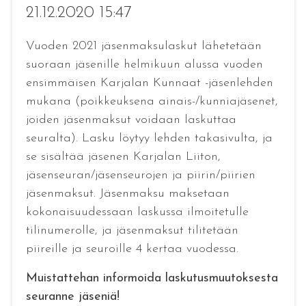
21.12.2020 15:47
Vuoden 2021 jäsenmaksulaskut lähetetään
suoraan jäsenille helmikuun alussa vuoden
ensimmäisen Karjalan Kunnaat -jäsenlehden
mukana (poikkeuksena ainais-/kunniajäsenet,
joiden jäsenmaksut voidaan laskuttaa
seuralta). Lasku löytyy lehden takasivulta, ja
se sisältää jäsenen Karjalan Liiton,
jäsenseuran/jäsenseurojen ja piirin/piirien
jäsenmaksut. Jäsenmaksu maksetaan
kokonaisuudessaan laskussa ilmoitetulle
tilinumerolle, ja jäsenmaksut tilitetään
piireille ja seuroille 4 kertaa vuodessa.
Muistattehan informoida laskutusmuutoksesta
seuranne jäseniä!