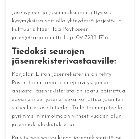
Jäsenyyteen ja jäsenmaksuihin liittyvissä
kysymyksissä voit olla yhteydessä järjestö- ja
kulttuurisihteeri Ida Pöyhöseen,
jasen@karjalanliitto.fi, p. 09 7288 1716.
Tiedoksi seurojen
jäsenrekisterivastaaville:
Karjalan Liiton jäsenrekisteriin on tehty
Postin toimittama osoitepäivitys, jonka
ansiosta jäsenrekisteristä on saatu poistettua
edesmenneet jäsenet sekä korjattua jäsenten
virheelliset osoitetiedot. Tällä toimenpiteellä
pyrimme minimoimaan virheet vuoden alun
jäsenmaksulaskutuksessa.
Päivityksen seurauksena jäsenrekisteristä on