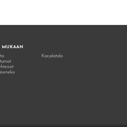
E MUKAAN
ta
Karjalatalo
tumat
hteisöt
jäseneksi