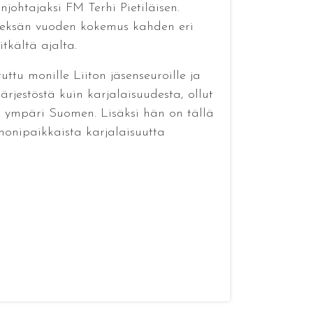
njohtajaksi FM Terhi Pietiläisen.
hdeksän vuoden kokemus kahden eri
tkältä ajalta.
ttu monille Liiton jäsenseuroille ja
ärjestöstä kuin karjalaisuudesta, ollut
a ympäri Suomen. Lisäksi hän on tällä
 monipaikkaista karjalaisuutta