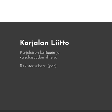
Karjalan Liitto
Karjalaisen kulttuurin ja
karjalaisuuden yhteisö
Rekisteriseloste (pdf)