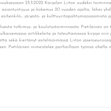
 kokouksessaan 23.3.2022 Karjalan Liiton uudeksi toiminna
ka asiantuntijuus ja kokemus 20 vuoden ajalta, lähes y
sihenkilö-, järjestö- ja kulttuuritapahtumaosaamista pi
sesta tutkimus- ja koulutustoiminnasta. Pietiläinen on tu
ulkaisemassa artikkeleita ja toteuttamassa kirjoja niin j
tta sekä kiertänyt esitelmöimässä Liiton jäsenseuroiss
jäsen. Pietiläinen viimeistelee parhaillaan työnsä ohella