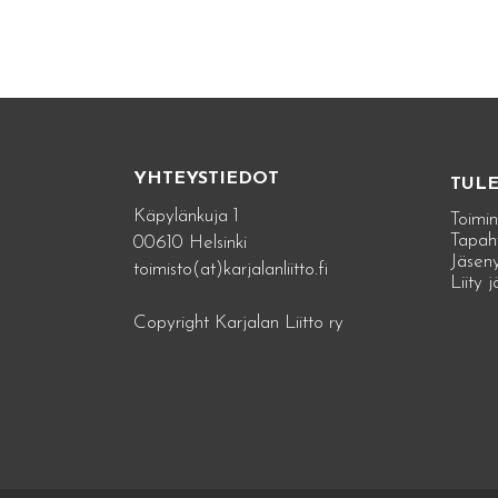
YHTEYSTIEDOT
TUL
Käpylänkuja 1
Toimin
Tapah
00610 Helsinki
Jäseny
toimisto(at)karjalanliitto.fi
Liity 
Copyright Karjalan Liitto ry