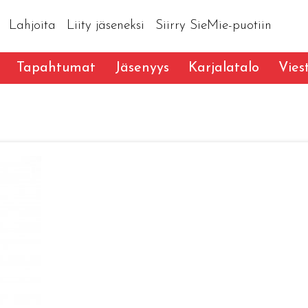
Lahjoita
Liity jäseneksi
Siirry SieMie-puotiin
Tapahtumat
Jäsenyys
Karjalatalo
Vies