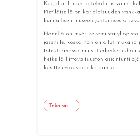
Karjalan Liiton liittohallitus valitsi
Pietiläisellä on karjalaisuuden vank
kunnallisen museon johtamisesta sekä e
Hänellä on myös kokemusta yliopistolli
jäsenille, koska hän on ollut mukana j
toteuttamassa muistitiedonkeruuhanke
hetkellä liittovaltuuston asiantuntija
käsittelevää väitöskirjaansa.
Takaisin