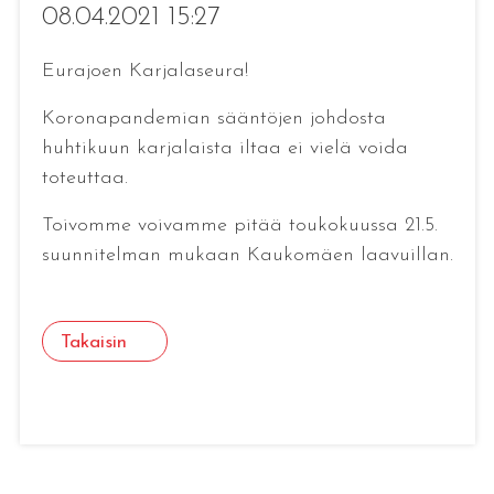
08.04.2021 15:27
Eurajoen Karjalaseura!
Koronapandemian sääntöjen johdosta
huhtikuun karjalaista iltaa ei vielä voida
toteuttaa.
Toivomme voivamme pitää toukokuussa 21.5.
suunnitelman mukaan Kaukomäen laavuillan.
Takaisin