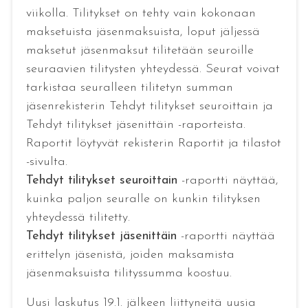
viikolla. Tilitykset on tehty vain kokonaan
maksetuista jäsenmaksuista, loput jäljessä
maksetut jäsenmaksut tilitetään seuroille
seuraavien tilitysten yhteydessä. Seurat voivat
tarkistaa seuralleen tilitetyn summan
jäsenrekisterin Tehdyt tilitykset seuroittain ja
Tehdyt tilitykset jäsenittäin -raporteista.
Raportit löytyvät rekisterin Raportit ja tilastot
-sivulta.
Tehdyt tilitykset seuroittain
-raportti näyttää,
kuinka paljon seuralle on kunkin tilityksen
yhteydessä tilitetty.
Tehdyt tilitykset jäsenittäin
-raportti näyttää
erittelyn jäsenistä, joiden maksamista
jäsenmaksuista tilityssumma koostuu.
Uusi laskutus 19.1. jälkeen liittyneitä uusia