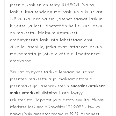
jäseniä koskien on tehty 10.3.2021. Näitä
laskutuksia tehdään marraskuun alkuun asti
1–2 kuukauden välein. Jäsenet saavat laskun
kirjeitse, ja lehti lähetetään heille, kun lasku
on maksettu. Maksumuistutukset
erääntyneistä laskuista lähetetään ensi
viikolla jäsenille, jotka ovat jättäneet laskun
maksamatta ja jotka eivät ole ilmoittaneet
eroavansa.
Seurat pystyvät tarkkailemaan seuransa
jäsenten maksettuja ja maksamattomia
jäsenmaksuja jäsenrekisterin
suoralaskutuksen
maksuntarkkailulistalta
. Lista löytyy
rekisteristä Raportit ja tilastot- sivulta.
Huom!
Merkitse laskujen aikaväliksi 19.1.2021 – kuluva
päivä (laskuaineistot tehtiin jo 19.1.).
Eronneet