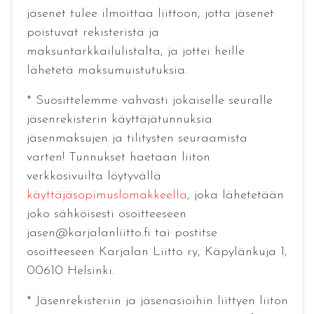
jäsenet tulee ilmoittaa liittoon, jotta jäsenet
poistuvat rekisteristä ja
maksuntarkkailulistalta, ja jottei heille
lähetetä maksumuistutuksia.
* Suosittelemme vahvasti jokaiselle seuralle
jäsenrekisterin käyttäjätunnuksia
jäsenmaksujen ja tilitysten seuraamista
varten! Tunnukset haetaan liiton
verkkosivuilta löytyvällä
käyttäjäsopimuslomakkeella
, joka lähetetään
joko sähköisesti osoitteeseen
jasen@karjalanliitto.fi tai postitse
osoitteeseen Karjalan Liitto ry, Käpylänkuja 1,
00610 Helsinki.
* Jäsenrekisteriin ja jäsenasioihin liittyen liiton