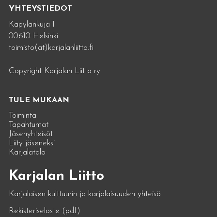
YHTEYSTIEDOT
Käpylänkuja 1
00610 Helsinki
toimisto(at)karjalanliitto.fi
Copyright Karjalan Liitto ry
TULE MUKAAN
Toiminta
Tapahtumat
Jäsenyhteisöt
Liity jäseneksi
Karjalatalo
Karjalan Liitto
Karjalaisen kulttuurin ja karjalaisuuden yhteisö
Rekisteriseloste (pdf)