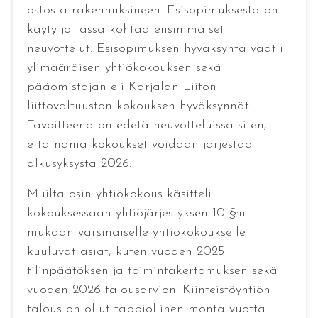
ostosta rakennuksineen. Esisopimuksesta on
käyty jo tässä kohtaa ensimmäiset
neuvottelut. Esisopimuksen hyväksyntä vaatii
ylimääräisen yhtiökokouksen sekä
pääomistajan eli Karjalan Liiton
liittovaltuuston kokouksen hyväksynnät.
Tavoitteena on edetä neuvotteluissa siten,
että nämä kokoukset voidaan järjestää
alkusyksystä 2026.
Muilta osin yhtiökokous käsitteli
kokouksessaan yhtiöjärjestyksen 10 §:n
mukaan varsinaiselle yhtiökokoukselle
kuuluvat asiat, kuten vuoden 2025
tilinpäätöksen ja toimintakertomuksen sekä
vuoden 2026 talousarvion. Kiinteistöyhtiön
talous on ollut tappiollinen monta vuotta