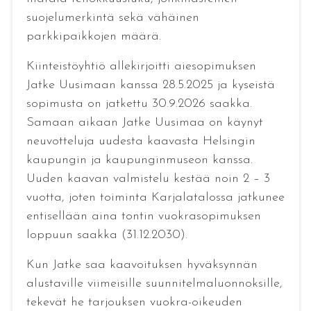
suojelumerkintä sekä vähäinen
parkkipaikkojen määrä.
Kiinteistöyhtiö allekirjoitti aiesopimuksen
Jatke Uusimaan kanssa 28.5.2025 ja kyseistä
sopimusta on jatkettu 30.9.2026 saakka.
Samaan aikaan Jatke Uusimaa on käynyt
neuvotteluja uudesta kaavasta Helsingin
kaupungin ja kaupunginmuseon kanssa.
Uuden kaavan valmistelu kestää noin 2 – 3
vuotta, joten toiminta Karjalatalossa jatkunee
entisellään aina tontin vuokrasopimuksen
loppuun saakka (31.12.2030).
Kun Jatke saa kaavoituksen hyväksynnän
alustaville viimeisille suunnitelmaluonnoksille,
tekevät he tarjouksen vuokra-oikeuden