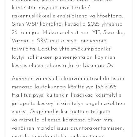
kiinteistön myyntiä investorille /
rakennusliikkeelle ensisijaisena vaihtoehtona.
Siten WSP kontaktoi keväällä 2025 yhteensä
26 toimijaa. Mukana olivat mm. YIT, Skanska,
Varma ja SRV, mutta myös pienempiä
toimijoita. Lopulta yhteistyökumppaniksi
löytyi hallituksen puheenjohtajan käymien
keskustelujen johdosta Jatke Uusimaa Oy.
Aiemmin valmisteltu kaavamuutosehdotus oli
menossa lautakunnan käsittelyyn 13.5.2025.
Hallitus pyysi kuitenkin lisäaikaa käsittelylle
ja lopulta keskeytti käsittelyn ongelmakohtien
vuoksi. Ongelmallisiksi koettuja tekijöitä
valmisteilla olleessa kaavassa olivat mm.
vähäinen mahdollisuus asuntorakentamiseen,
matala tehokkuusluku, jonkinasteinen