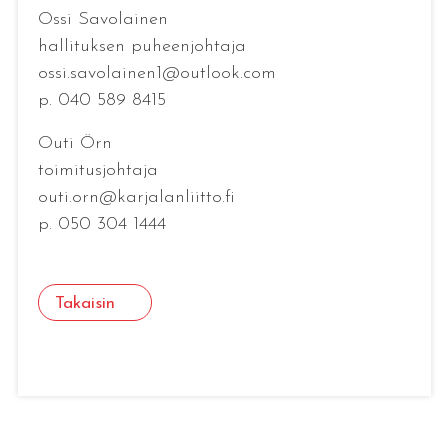
Ossi Savolainen
hallituksen puheenjohtaja
ossi.savolainen1@outlook.com
p. 040 589 8415
Outi Örn
toimitusjohtaja
outi.orn@karjalanliitto.fi
p. 050 304 1444
Takaisin