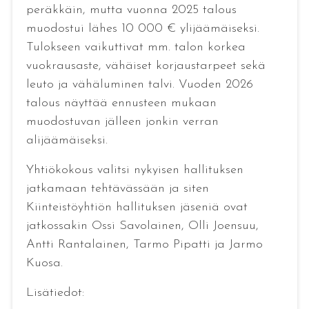
peräkkäin, mutta vuonna 2025 talous
muodostui lähes 10 000 € ylijäämäiseksi.
Tulokseen vaikuttivat mm. talon korkea
vuokrausaste, vähäiset korjaustarpeet sekä
leuto ja vähäluminen talvi. Vuoden 2026
talous näyttää ennusteen mukaan
muodostuvan jälleen jonkin verran
alijäämäiseksi.
Yhtiökokous valitsi nykyisen hallituksen
jatkamaan tehtävässään ja siten
Kiinteistöyhtiön hallituksen jäseniä ovat
jatkossakin Ossi Savolainen, Olli Joensuu,
Antti Rantalainen, Tarmo Pipatti ja Jarmo
Kuosa.
Lisätiedot: