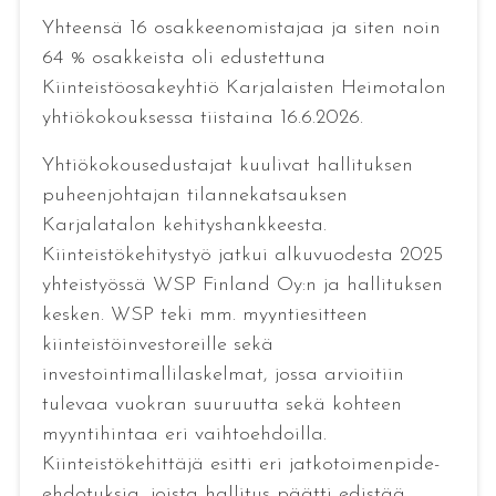
Yhteensä 16 osakkeenomistajaa ja siten noin
64 % osakkeista oli edustettuna
Kiinteistöosakeyhtiö Karjalaisten Heimotalon
yhtiökokouksessa tiistaina 16.6.2026.
Yhtiökokousedustajat kuulivat hallituksen
puheenjohtajan tilannekatsauksen
Karjalatalon kehityshankkeesta.
Kiinteistökehitystyö jatkui alkuvuodesta 2025
yhteistyössä WSP Finland Oy:n ja hallituksen
kesken. WSP teki mm. myyntiesitteen
kiinteistöinvestoreille sekä
investointimallilaskelmat, jossa arvioitiin
tulevaa vuokran suuruutta sekä kohteen
myyntihintaa eri vaihtoehdoilla.
Kiinteistökehittäjä esitti eri jatkotoimenpide-
ehdotuksia, joista hallitus päätti edistää