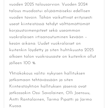
vuoden 2025 talousarvion. Vuoden 2024
talous muodostui alijäämäiseksi edellisen
vuoden tavoin. Tähän vaikuttivat erityisesti
useat kiinteistössä tehdyt välttämättömät
korjaustoimenpiteet sekä useamman
vuokralaisen irtisanoutuminen kevään –
kesän aikana. Uudet vuokralaiset on
kuitenkin löydetty ja siten huhtikuusta 2025
alkaen talon vuokrausaste on kuitenkin ollut
jälleen 100 %.
Yhtiökokous valitsi nykyisen hallituksen
jatkamaan tehtävässään ja siten
Kiinteistöyhtiön hallituksen jäseniä ovat
jatkossakin Ossi Savolainen, Olli Joensuu,
Antti Rantalainen, Tarmo Pipatti ja Jarmo
Kuosa.