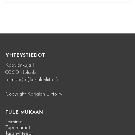
YHTEYSTIEDOT
Käpylänkuja 1
00610 Helsinki
toimisto(at)karjalanliitto.fi
Copyright Karjalan Liitto ry
TULE MUKAAN
Toiminta
Tapahtumat
Jäsenyhteisöt