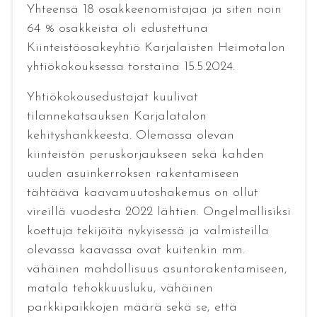
Yhteensä 18 osakkeenomistajaa ja siten noin
64 % osakkeista oli edustettuna
Kiinteistöosakeyhtiö Karjalaisten Heimotalon
yhtiökokouksessa torstaina 15.5.2024.
Yhtiökokousedustajat kuulivat
tilannekatsauksen Karjalatalon
kehityshankkeesta. Olemassa olevan
kiinteistön peruskorjaukseen sekä kahden
uuden asuinkerroksen rakentamiseen
tähtäävä kaavamuutoshakemus on ollut
vireillä vuodesta 2022 lähtien. Ongelmallisiksi
koettuja tekijöitä nykyisessä ja valmisteilla
olevassa kaavassa ovat kuitenkin mm.
vähäinen mahdollisuus asuntorakentamiseen,
matala tehokkuusluku, vähäinen
parkkipaikkojen määrä sekä se, että