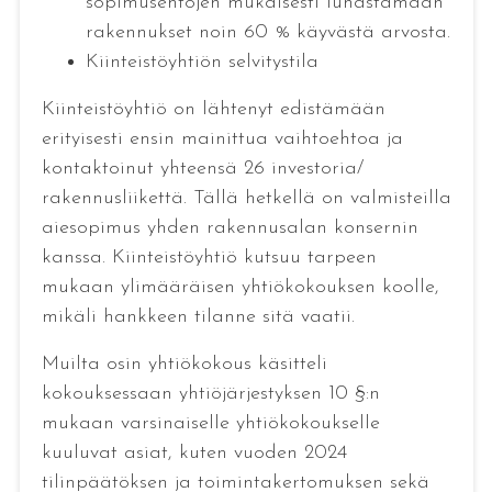
sopimusehtojen mukaisesti lunastamaan
rakennukset noin 60 % käyvästä arvosta.
Kiinteistöyhtiön selvitystila
Kiinteistöyhtiö on lähtenyt edistämään
erityisesti ensin mainittua vaihtoehtoa ja
kontaktoinut yhteensä 26 investoria/
rakennusliikettä. Tällä hetkellä on valmisteilla
aiesopimus yhden rakennusalan konsernin
kanssa. Kiinteistöyhtiö kutsuu tarpeen
mukaan ylimääräisen yhtiökokouksen koolle,
mikäli hankkeen tilanne sitä vaatii.
Muilta osin yhtiökokous käsitteli
kokouksessaan yhtiöjärjestyksen 10 §:n
mukaan varsinaiselle yhtiökokoukselle
kuuluvat asiat, kuten vuoden 2024
tilinpäätöksen ja toimintakertomuksen sekä