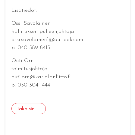
Lisätiedot:
Ossi Savolainen
hallituksen puheenjohtaja
ossi.savolainen1@outlook.com
p. 040 589 8415
Outi Örn
toimitusjohtaja
outi.orn@karjalanliitto.fi
p. 050 304 1444
Takaisin