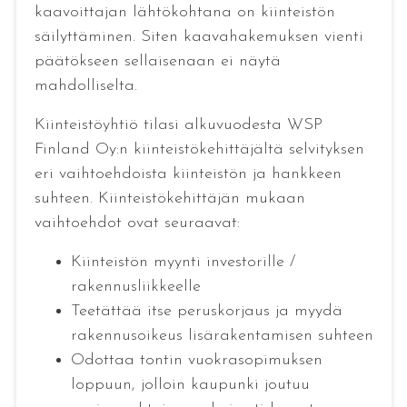
kaavoittajan lähtökohtana on kiinteistön
säilyttäminen. Siten kaavahakemuksen vienti
päätökseen sellaisenaan ei näytä
mahdolliselta.
Kiinteistöyhtiö tilasi alkuvuodesta WSP
Finland Oy:n kiinteistökehittäjältä selvityksen
eri vaihtoehdoista kiinteistön ja hankkeen
suhteen. Kiinteistökehittäjän mukaan
vaihtoehdot ovat seuraavat:
Kiinteistön myynti investorille /
rakennusliikkeelle
Teetättää itse peruskorjaus ja myydä
rakennusoikeus lisärakentamisen suhteen
Odottaa tontin vuokrasopimuksen
loppuun, jolloin kaupunki joutuu