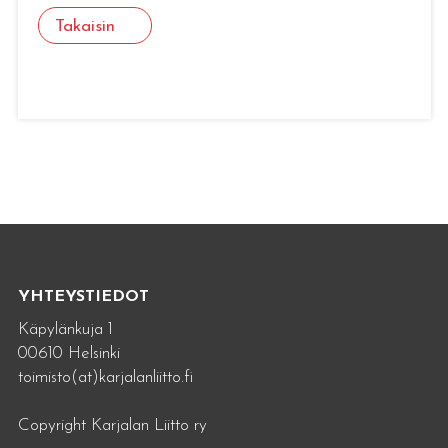
Takaisin
YHTEYSTIEDOT
Käpylänkuja 1
00610 Helsinki
toimisto(at)karjalanliitto.fi
Copyright Karjalan Liitto ry