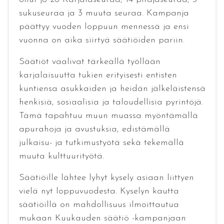
sukuseuraa ja 3 muuta seuraa. Kampanja
päättyy vuoden loppuun mennessä ja ensi
vuonna on aika siirtyä säätiöiden pariin.
Säätiöt vaalivat tärkeällä työllään
karjalaisuutta tukien erityisesti entisten
kuntiensa asukkaiden ja heidän jälkeläistensä
henkisiä, sosiaalisia ja taloudellisia pyrintöjä.
Tämä tapahtuu muun muassa myöntämällä
apurahoja ja avustuksia, edistämällä
julkaisu- ja tutkimustyötä sekä tekemällä
muuta kulttuurityötä.
Säätiöille lähtee lyhyt kysely asiaan liittyen
vielä nyt loppuvuodesta. Kyselyn kautta
säätiöillä on mahdollisuus ilmoittautua
mukaan Kuukauden säätiö -kampanjaan