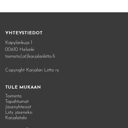
YHTEYSTIEDOT
Käpylänkuja 1
00610 Helsinki
toimisto(at)karjalanliitto.fi
Copyright Karjalan Liitto ry
TULE MUKAAN
Toiminta
Tapahtumat
Jäsenyhteisöt
Liity jäseneksi
Karjalatalo