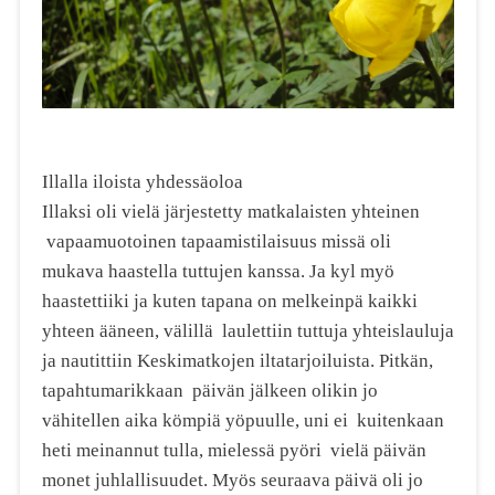
Illalla iloista yhdessäoloa
Illaksi oli vielä järjestetty matkalaisten yhteinen
vapaamuotoinen tapaamistilaisuus missä oli
mukava haastella tuttujen kanssa. Ja kyl myö
haastettiiki ja kuten tapana on melkeinpä kaikki
yhteen ääneen, välillä laulettiin tuttuja yhteislauluja
ja nautittiin Keskimatkojen iltatarjoiluista. Pitkän,
tapahtumarikkaan päivän jälkeen olikin jo
vähitellen aika kömpiä yöpuulle, uni ei kuitenkaan
heti meinannut tulla, mielessä pyöri vielä päivän
monet juhlallisuudet. Myös seuraava päivä oli jo