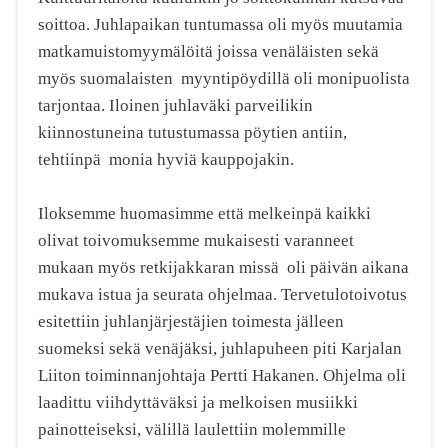
soittoa. Juhlapaikan tuntumassa oli myös muutamia
matkamuistomyymälöitä joissa venäläisten sekä
myös suomalaisten myyntipöydillä oli monipuolista
tarjontaa. Iloinen juhlaväki parveilikin
kiinnostuneina tutustumassa pöytien antiin,
tehtiinpä monia hyviä kauppojakin.
Iloksemme huomasimme että melkeinpä kaikki
olivat toivomuksemme mukaisesti varanneet
mukaan myös retkijakkaran missä oli päivän aikana
mukava istua ja seurata ohjelmaa. Tervetulotoivotus
esitettiin juhlanjärjestäjien toimesta jälleen
suomeksi sekä venäjäksi, juhlapuheen piti Karjalan
Liiton toiminnanjohtaja Pertti Hakanen. Ohjelma oli
laadittu viihdyttäväksi ja melkoisen musiikki
painotteiseksi, välillä laulettiin molemmille