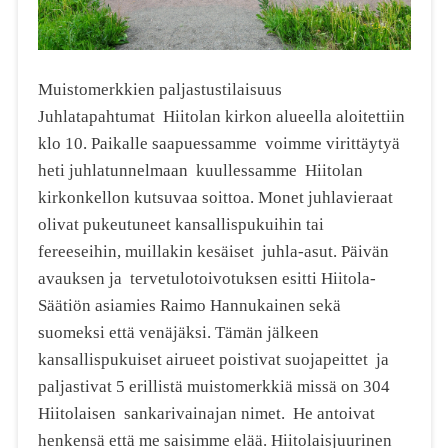
Muistomerkkien paljastustilaisuus
Juhlatapahtumat Hiitolan kirkon alueella aloitettiin
klo 10. Paikalle saapuessamme voimme virittäytyä
heti juhlatunnelmaan kuullessamme Hiitolan
kirkonkellon kutsuvaa soittoa. Monet juhlavieraat
olivat pukeutuneet kansallispukuihin tai
fereeseihin, muillakin kesäiset juhla-asut. Päivän
avauksen ja tervetulotoivotuksen esitti Hiitola-
Säätiön asiamies Raimo Hannukainen sekä
suomeksi että venäjäksi. Tämän jälkeen
kansallispukuiset airueet poistivat suojapeittet ja
paljastivat 5 erillistä muistomerkkiä missä on 304
Hiitolaisen sankarivainajan nimet. He antoivat
henkensä että me saisimme elää. Hiitolaisjuurinen