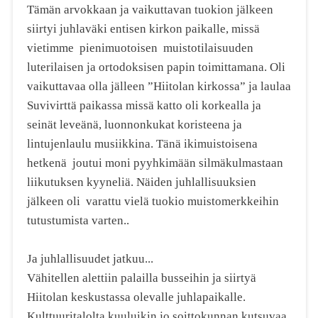
Tämän arvokkaan ja vaikuttavan tuokion jälkeen
siirtyi juhlaväki entisen kirkon paikalle, missä
vietimme pienimuotoisen muistotilaisuuden
luterilaisen ja ortodoksisen papin toimittamana. Oli
vaikuttavaa olla jälleen ”Hiitolan kirkossa” ja laulaa
Suvivirttä paikassa missä katto oli korkealla ja
seinät leveänä, luonnonkukat koristeena ja
lintujenlaulu musiikkina. Tänä ikimuistoisena
hetkenä joutui moni pyyhkimään silmäkulmastaan
liikutuksen kyyneliä. Näiden juhlallisuuksien
jälkeen oli varattu vielä tuokio muistomerkkeihin
tutustumista varten..
Ja juhlallisuudet jatkuu...
Vähitellen alettiin palailla busseihin ja siirtyä
Hiitolan keskustassa olevalle juhlapaikalle.
Kulttuuritalolta kuuluikin jo soittokunnan kutsuvaa