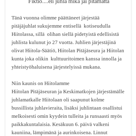
Fiktio....eli juhla mikä jäi pitämättä
Tänä vuonna olimme päättäneet järjestää
pitäjäjuhlat sukujemme entisellä kotiseudulla
Hiitolassa, sillä olihan siellä pidetyistä edellisistä
juhlista kulunut jo 27 vuotta. Juhlien järjestäjinä
olivat Hiitola-Säätiö, Hiitolan Pitäjäseura ja Hiitolan
kunta joka olikin kulttuuritoimen kanssa innolla ja
yhteistyöhaluisena järjestelyissä mukana.
Niin kaunis on Hiitolamme
Hiitolan Pitäjäseuran ja Keskimatkojen järjestämälle
juhlamatkalle Hiitolaan oli saapunut kolme
bussillista juhlavieraita, lisäksi juhlintaan osallistui
melkoisesti omin kyydein tulleita ja runsaasti myös
paikkakuntalaisia. Kesäkuun 6. päivä valkeni
kauniina, lämpimänä ja aurinkoisena. Linnut