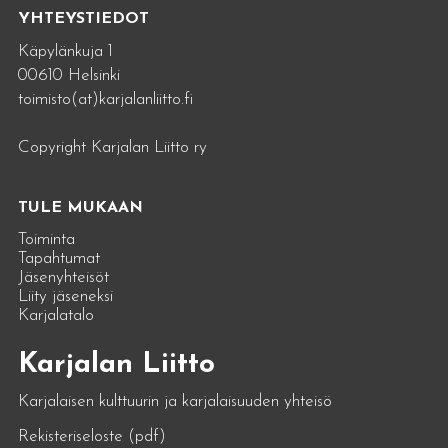
YHTEYSTIEDOT
Käpylänkuja 1
00610 Helsinki
toimisto(at)karjalanliitto.fi
Copyright Karjalan Liitto ry
TULE MUKAAN
Toiminta
Tapahtumat
Jäsenyhteisöt
Liity jäseneksi
Karjalatalo
Karjalan Liitto
Karjalaisen kulttuurin ja karjalaisuuden yhteisö
Rekisteriseloste (pdf)