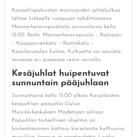
Kansallispukuisten marssijoiden juhlakulkue
lähtee liikkeelle rumpujen tahdittamana
Mannerheiminpuistosta sunnuntaina kello
12.00. Reitti: Mannerheiminpuisto – Rotuaari
– Kauppurienkatu – Rantakatu –
Kaarlenväylän kulma. Kulkuetta voi seurata
monessa eri pisteessä reitin varrella.
Kesäjuhlat huipentuvat
sunnuntain pääjuhlaan
Sunnuntaina kello 15.00 alkaa Karjalaisten
kesäjuhlien pääjuhla Oulun
Musiikkikeskuksen Madetojan salissa.
Pääjuhlan taiteellinen ohjelma on
korkeatasoinen kattaus karjalaista kulttuuria,
musiikkia, tanssia ja sanataidetta. Lisäksi