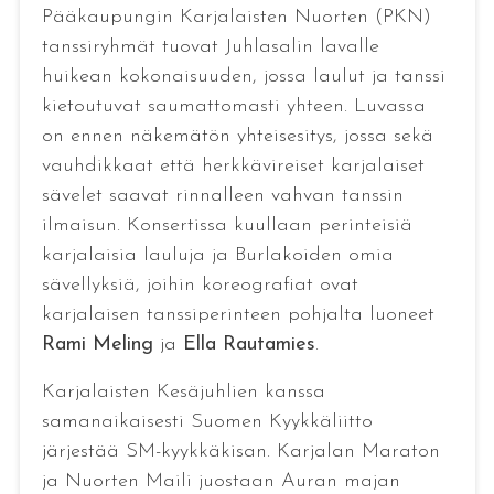
Pääkaupungin Karjalaisten Nuorten (PKN)
tanssiryhmät tuovat Juhlasalin lavalle
huikean kokonaisuuden, jossa laulut ja tanssi
kietoutuvat saumattomasti yhteen. Luvassa
on ennen näkemätön yhteisesitys, jossa sekä
vauhdikkaat että herkkävireiset karjalaiset
sävelet saavat rinnalleen vahvan tanssin
ilmaisun. Konsertissa kuullaan perinteisiä
karjalaisia lauluja ja Burlakoiden omia
sävellyksiä, joihin koreografiat ovat
karjalaisen tanssiperinteen pohjalta luoneet
Rami Meling
ja
Ella Rautamies
.
Karjalaisten Kesäjuhlien kanssa
samanaikaisesti Suomen Kyykkäliitto
järjestää SM-kyykkäkisan. Karjalan Maraton
ja Nuorten Maili juostaan Auran majan