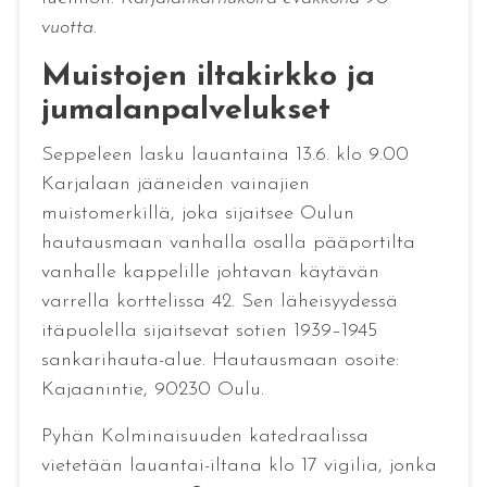
vuotta
.
Muistojen iltakirkko ja
jumalanpalvelukset
Seppeleen lasku lauantaina 13.6. klo 9.00
Karjalaan jääneiden vainajien
muistomerkillä, joka sijaitsee Oulun
hautausmaan vanhalla osalla pääportilta
vanhalle kappelille johtavan käytävän
varrella korttelissa 42. Sen läheisyydessä
itäpuolella sijaitsevat sotien 1939–1945
sankarihauta-alue. Hautausmaan osoite:
Kajaanintie, 90230 Oulu.
Pyhän Kolminaisuuden katedraalissa
vietetään lauantai-iltana klo 17 vigilia, jonka