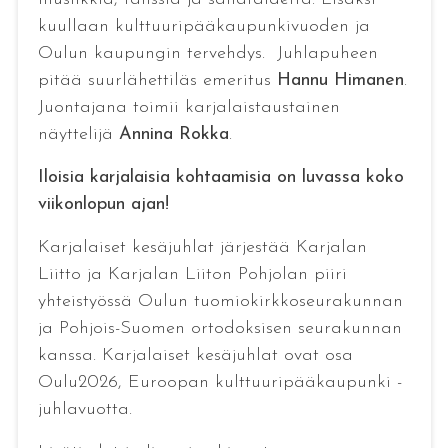
kuullaan kulttuuripääkaupunkivuoden ja
Oulun kaupungin tervehdys. Juhlapuheen
pitää suurlähettiläs emeritus
Hannu Himanen
.
Juontajana toimii karjalaistaustainen
näyttelijä
Annina Rokka
.
Iloisia karjalaisia kohtaamisia on luvassa koko
viikonlopun ajan!
Karjalaiset kesäjuhlat järjestää Karjalan
Liitto ja Karjalan Liiton Pohjolan piiri
yhteistyössä Oulun tuomiokirkkoseurakunnan
ja Pohjois-Suomen ortodoksisen seurakunnan
kanssa. Karjalaiset kesäjuhlat ovat osa
Oulu2026, Euroopan kulttuuripääkaupunki -
juhlavuotta.