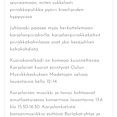
seuraamaan, miten sukkelasti
piirakkapulikka pyörii kisailijoiden
hyppysissä.
Juhlaväki pääsee myös herkuttelemaan
karjalanpiirakoilla: karjalanpiirakkakahvit
piirakkakahvilassa ovat yksi kesäjuhlien
kohokohdista.
Kuorokavalkadi on komeaa kuunneltavaa.
Karjalaiset kuorot esiintyvät Oulun
Musiikkikeskuksen Madetojan salissa
lauantaina kello 12–14.
Karjalainen musiikki ja tanssi kohtaavat
ainutlaatuisessa konsertissa lauantaina 13.6.
klo 15.30-16.30. Karjalankielistä
kansanmusiikkia esittävä Burlakat-yhtye ja