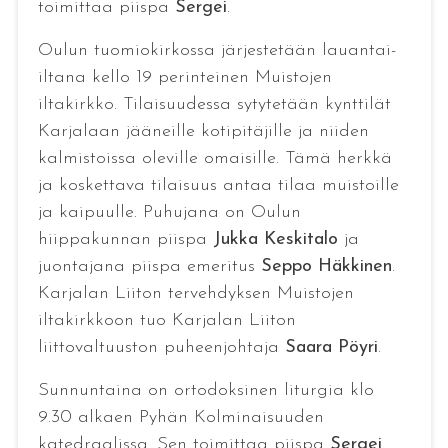
toimittaa piispa
Sergei
.
Oulun tuomiokirkossa järjestetään lauantai-
iltana kello 19 perinteinen Muistojen
iltakirkko. Tilaisuudessa sytytetään kynttilät
Karjalaan jääneille kotipitäjille ja niiden
kalmistoissa oleville omaisille. Tämä herkkä
ja koskettava tilaisuus antaa tilaa muistoille
ja kaipuulle. Puhujana on Oulun
hiippakunnan piispa
Jukka Keskitalo
ja
juontajana piispa emeritus
Seppo Häkkinen
.
Karjalan Liiton tervehdyksen Muistojen
iltakirkkoon tuo Karjalan Liiton
liittovaltuuston puheenjohtaja
Saara Pöyri
.
Sunnuntaina on ortodoksinen liturgia klo
9.30 alkaen Pyhän Kolminaisuuden
katedraalissa. Sen toimittaa piispa
Sergei