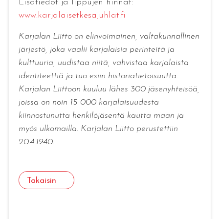
Lisätiedot ja lippujen hinnat:
www.karjalaisetkesajuhlat.fi
Karjalan Liitto on elinvoimainen, valtakunnallinen
järjestö, joka vaalii karjalaisia perinteitä ja
kulttuuria, uudistaa niitä, vahvistaa karjalaista
identiteettiä ja tuo esiin historiatietoisuutta.
Karjalan Liittoon kuuluu lähes 300 jäsenyhteisöä,
joissa on noin 15 000 karjalaisuudesta
kiinnostunutta henkilöjäsentä kautta maan ja
myös ulkomailla. Karjalan Liitto perustettiin
20.4.1940.
Takaisin