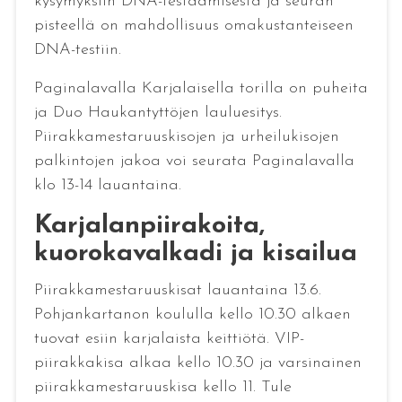
kysymyksiin DNA-testaamisesta ja seuran
pisteellä on mahdollisuus omakustanteiseen
DNA-testiin.
Paginalavalla Karjalaisella torilla on puheita
ja Duo Haukantyttöjen lauluesitys.
Piirakkamestaruuskisojen ja urheilukisojen
palkintojen jakoa voi seurata Paginalavalla
klo 13-14 lauantaina.
Karjalanpiirakoita,
kuorokavalkadi ja kisailua
Piirakkamestaruuskisat lauantaina 13.6.
Pohjankartanon koululla kello 10.30 alkaen
tuovat esiin karjalaista keittiötä. VIP-
piirakkakisa alkaa kello 10.30 ja varsinainen
piirakkamestaruuskisa kello 11. Tule