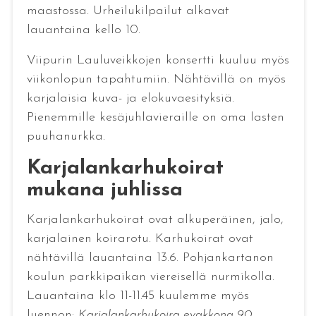
maastossa. Urheilukilpailut alkavat
lauantaina kello 10.
Viipurin Lauluveikkojen konsertti kuuluu myös
viikonlopun tapahtumiin. Nähtävillä on myös
karjalaisia kuva- ja elokuvaesityksiä.
Pienemmille kesäjuhlavieraille on oma lasten
puuhanurkka.
Karjalankarhukoirat
mukana juhlissa
Karjalankarhukoirat ovat alkuperäinen, jalo,
karjalainen koirarotu. Karhukoirat ovat
nähtävillä lauantaina 13.6. Pohjankartanon
koulun parkkipaikan viereisellä nurmikolla.
Lauantaina klo 11-11.45 kuulemme myös
luennon:
Karjalankarhukoira evakkona 90