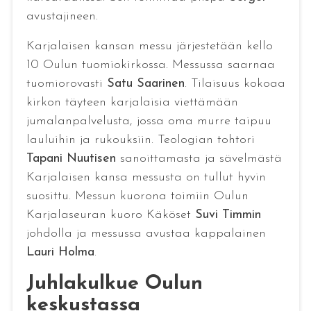
avustajineen.
Karjalaisen kansan messu järjestetään kello
10 Oulun tuomiokirkossa. Messussa saarnaa
tuomiorovasti
Satu Saarinen
. Tilaisuus kokoaa
kirkon täyteen karjalaisia viettämään
jumalanpalvelusta, jossa oma murre taipuu
lauluihin ja rukouksiin. Teologian tohtori
Tapani Nuutisen
sanoittamasta ja sävelmästä
Karjalaisen kansa messusta on tullut hyvin
suosittu. Messun kuorona toimiin Oulun
Karjalaseuran kuoro Käköset
Suvi Timmin
johdolla ja messussa avustaa kappalainen
Lauri Holma
.
Juhlakulkue Oulun
keskustassa