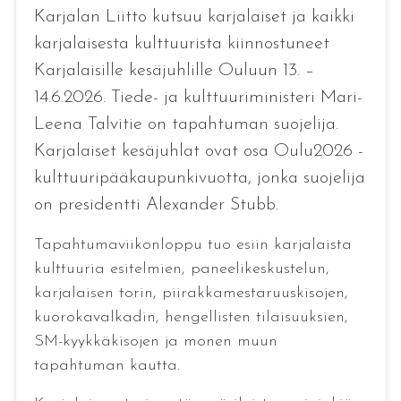
Karjalan Liitto kutsuu karjalaiset ja kaikki
karjalaisesta kulttuurista kiinnostuneet
Karjalaisille kesäjuhlille Ouluun 13. –
14.6.2026. Tiede- ja kulttuuriministeri Mari-
Leena Talvitie on tapahtuman suojelija.
Karjalaiset kesäjuhlat ovat osa Oulu2026 -
kulttuuripääkaupunkivuotta, jonka suojelija
on presidentti Alexander Stubb.
Tapahtumaviikonloppu tuo esiin karjalaista
kulttuuria esitelmien, paneelikeskustelun,
karjalaisen torin, piirakkamestaruuskisojen,
kuorokavalkadin, hengellisten tilaisuuksien,
SM-kyykkäkisojen ja monen muun
tapahtuman kautta.