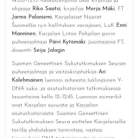
14.00–15.15. Keskustelijoina ovat kirjailija ja
ohjaaja
Riko Saatsi
, kirjailija
Merja Mäki
, FT
Jarmo Paloniemi
, Karjalaiset Nuoret
Šuomešša ry:n hallituksen varajäsen, LuK
Enni
Manninen
, Karjalan Liiton Pohjolan piirin
puheenjohtaja
Päivi Kytömäki
. Juontajana FT,
dosentti
Seija Jalagin
.
Suomen Geneettisen Sukututkimuksen Seuran
puheenjohtaja ja väitöskirjatutkija
Ari
Kolehmainen
luennoi aiheesta Isälinjainen Y-
DNA suku- ja asutushistorian tutkimuksessa
lauantaina kello 12–12.45. Luennon esimerkit
ovat Karjalan suvuista ja Karjalan
asutushistoriasta. Suomen Geneettinen
Sukututkimuksen Seura esittelee Karjalaisella
torilla yhdistyksen toimintaa, vastaa