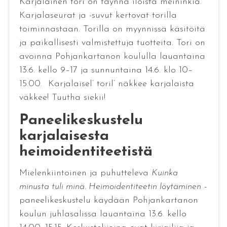
Karjalainen tori on täynnä iloista meininkiä.
Karjalaseurat ja -suvut kertovat torilla
toiminnastaan. Torilla on myynnissä käsitöitä
ja paikallisesti valmistettuja tuotteita. Tori on
avoinna Pohjankartanon koululla lauantaina
13.6. kello 9–17 ja sunnuntaina 14.6. klo 10–
15.00. Karjalaisel’ toril’ näkkee karjalaista
väkkee! Tuutha siekii!
Paneelikeskustelu
karjalaisesta
heimoidentiteetistä
Mielenkiintoinen ja puhutteleva
Kuinka
minusta tuli minä. Heimoidentiteetin löytäminen
-
paneelikeskustelu käydään Pohjankartanon
koulun juhlasalissa lauantaina 13.6. kello