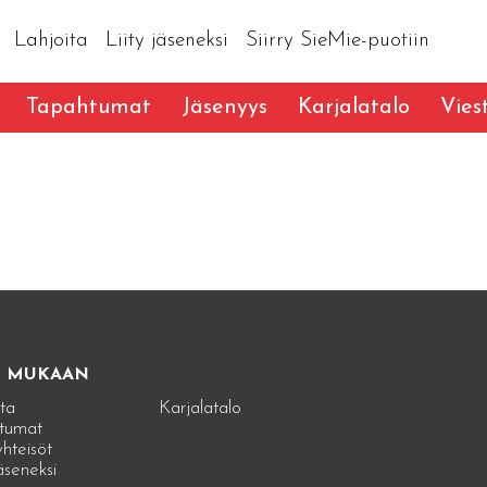
Lahjoita
Liity jäseneksi
Siirry SieMie-puotiin
Tapahtumat
Jäsenyys
Karjalatalo
Vies
E MUKAAN
ta
Karjalatalo
tumat
hteisöt
jäseneksi