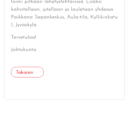
toimi pitkään lähetystehtävissä. Lisäksi
kahvitellaan, jutellaan ja lauletaan yhdessä.
Paikkana Sepänkeskus, Aula-tila, Kyllikinkatu
1, Jyväskylä.
Tervetuloa!
Johtokunta
Takaisin