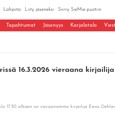
Lahjoita
Liity jäseneksi
Siirry SieMie-puotiin
Tapahtumat
Jäsenyys
Karjalatalo
Vies
issä 16.3.2026 vieraana kirjaili
lo 17.30 alkaen on vieraanamme kirjailija Eeva Oehlandt