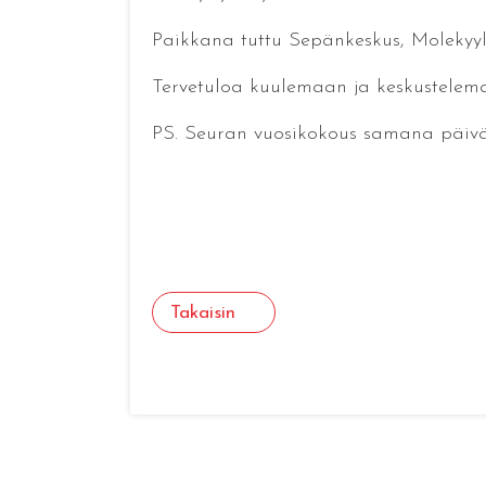
Paikkana tuttu Sepänkeskus, Molekyyli-s
Tervetuloa kuulemaan ja keskustelem
PS. Seuran vuosikokous samana päivänä
Takaisin