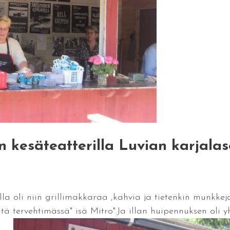
n kesäteatterilla Luvian karjala
la oli niin grillimakkaraa ,kahvia ja tietenkin munkke
tä tervehtimässä" isä Mitro".Ja illan huipennuksen oli y