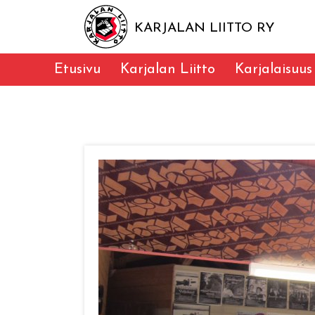
KARJALAN LIITTO RY
Etusivu
Karjalan Liitto
Karjalaisuus