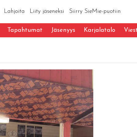
Lahjoita
Liity jäseneksi
Siirry SieMie-puotiin
Tapahtumat
Jäsenyys
Karjalatalo
Vies