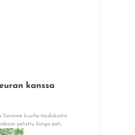
seuran kanssa
ja.Saimme kuulla taidokasta
hdessä pelattu bingo-peli.