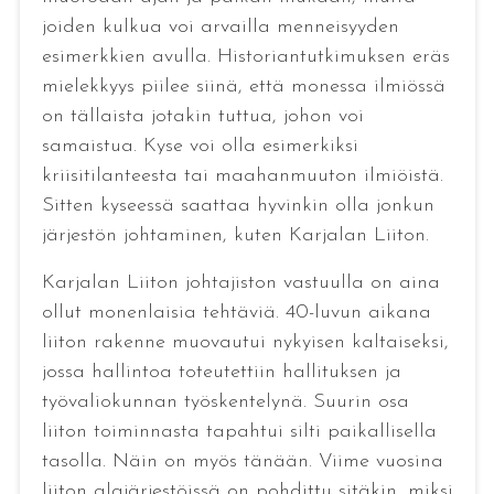
joiden kulkua voi arvailla menneisyyden
esimerkkien avulla. Historiantutkimuksen eräs
mielekkyys piilee siinä, että monessa ilmiössä
on tällaista jotakin tuttua, johon voi
samaistua. Kyse voi olla esimerkiksi
kriisitilanteesta tai maahanmuuton ilmiöistä.
Sitten kyseessä saattaa hyvinkin olla jonkun
järjestön johtaminen, kuten Karjalan Liiton.
Karjalan Liiton johtajiston vastuulla on aina
ollut monenlaisia tehtäviä. 40-luvun aikana
liiton rakenne muovautui nykyisen kaltaiseksi,
jossa hallintoa toteutettiin hallituksen ja
työvaliokunnan työskentelynä. Suurin osa
liiton toiminnasta tapahtui silti paikallisella
tasolla. Näin on myös tänään. Viime vuosina
liiton alajärjestöissä on pohdittu sitäkin, miksi