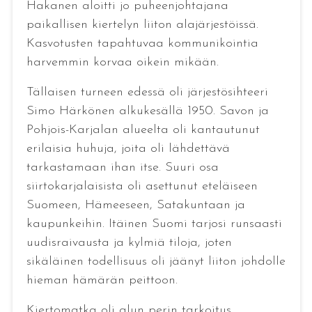
Hakanen aloitti jo puheenjohtajana
paikallisen kiertelyn liiton alajärjestöissä.
Kasvotusten tapahtuvaa kommunikointia
harvemmin korvaa oikein mikään.
Tällaisen turneen edessä oli järjestösihteeri
Simo Härkönen alkukesällä 1950. Savon ja
Pohjois-Karjalan alueelta oli kantautunut
erilaisia huhuja, joita oli lähdettävä
tarkastamaan ihan itse. Suuri osa
siirtokarjalaisista oli asettunut eteläiseen
Suomeen, Hämeeseen, Satakuntaan ja
kaupunkeihin. Itäinen Suomi tarjosi runsaasti
uudisraivausta ja kylmiä tiloja, joten
sikäläinen todellisuus oli jäänyt liiton johdolle
hieman hämärän peittoon.
Kiertomatka oli alun perin tarkoitus