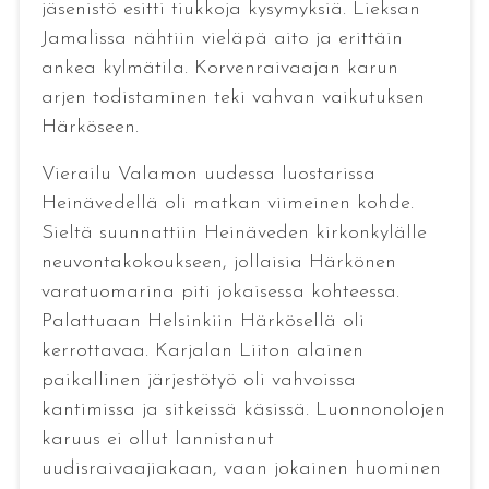
jäsenistö esitti tiukkoja kysymyksiä. Lieksan
Jamalissa nähtiin vieläpä aito ja erittäin
ankea kylmätila. Korvenraivaajan karun
arjen todistaminen teki vahvan vaikutuksen
Härköseen.
Vierailu Valamon uudessa luostarissa
Heinävedellä oli matkan viimeinen kohde.
Sieltä suunnattiin Heinäveden kirkonkylälle
neuvontakokoukseen, jollaisia Härkönen
varatuomarina piti jokaisessa kohteessa.
Palattuaan Helsinkiin Härkösellä oli
kerrottavaa. Karjalan Liiton alainen
paikallinen järjestötyö oli vahvoissa
kantimissa ja sitkeissä käsissä. Luonnonolojen
karuus ei ollut lannistanut
uudisraivaajiakaan, vaan jokainen huominen