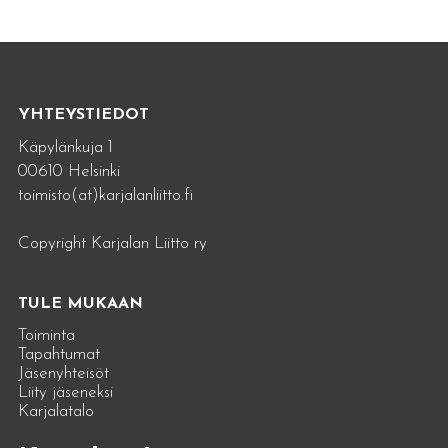
YHTEYSTIEDOT
Käpylänkuja 1
00610 Helsinki
toimisto(at)karjalanliitto.fi
Copyright Karjalan Liitto ry
TULE MUKAAN
Toiminta
Tapahtumat
Jäsenyhteisöt
Liity jäseneksi
Karjalatalo