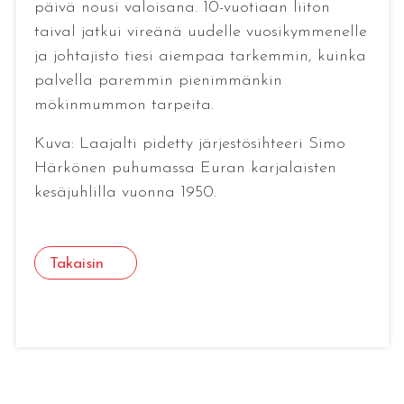
päivä nousi valoisana. 10-vuotiaan liiton
taival jatkui vireänä uudelle vuosikymmenelle
ja johtajisto tiesi aiempaa tarkemmin, kuinka
palvella paremmin pienimmänkin
mökinmummon tarpeita.
Kuva: Laajalti pidetty järjestösihteeri Simo
Härkönen puhumassa Euran karjalaisten
kesäjuhlilla vuonna 1950.
Takaisin