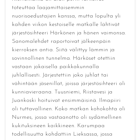
toteuttaa laajamittaisemmin
nuorisoedustajien kanssa, mutta lopulta yli
kahden viikon kestoiselle matkalle lähtivät
järjestösihteeri Härkönen ja hänen vaimonsa.
Sanomalehdet raportoivat jälkeenpäin
kierroksen antia. Siitä välittyy lämmin ja
sovinnollinen tunnelma. Härköset otettiin
vastaan jokaisella paikkakunnalla
juhlallisesti. Järjestettiin joko juhlat tai
vähintään jäsenillat, joissa järjestösihteeri oli
kunniavieraana. Tuusniemi, Riistavesi ja
Juankoski hoituivat ensimmäisinä. Ilmapiiri
oli tuttavallinen. Koko matkan kohokohta oli
Nurmes, jossa vastaanotto oli sydämellinen
kukituksineen kaikkineen. Karumpaa
todellisuutta kohdattiin Lieksassa, jossa