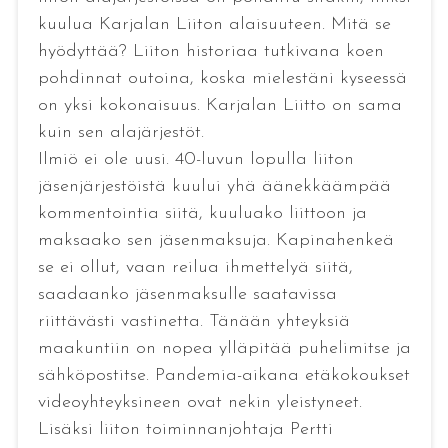
kuulua Karjalan Liiton alaisuuteen. Mitä se
hyödyttää? Liiton historiaa tutkivana koen
pohdinnat outoina, koska mielestäni kyseessä
on yksi kokonaisuus. Karjalan Liitto on sama
kuin sen alajärjestöt.
Ilmiö ei ole uusi. 40-luvun lopulla liiton
jäsenjärjestöistä kuului yhä äänekkäämpää
kommentointia siitä, kuuluako liittoon ja
maksaako sen jäsenmaksuja. Kapinahenkeä
se ei ollut, vaan reilua ihmettelyä siitä,
saadaanko jäsenmaksulle saatavissa
riittävästi vastinetta. Tänään yhteyksiä
maakuntiin on nopea ylläpitää puhelimitse ja
sähköpostitse. Pandemia-aikana etäkokoukset
videoyhteyksineen ovat nekin yleistyneet.
Lisäksi liiton toiminnanjohtaja Pertti