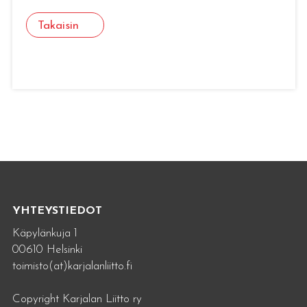
Takaisin
YHTEYSTIEDOT
Käpylänkuja 1
00610 Helsinki
toimisto(at)karjalanliitto.fi
Copyright Karjalan Liitto ry