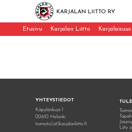
KARJALAN LIITTO RY
Etusivu
Karjalan Liitto
Karjalaisuus
YHTEYSTIEDOT
TUL
Käpylänkuja 1
Toimin
Tapah
00610 Helsinki
Jäseny
toimisto(at)karjalanliitto.fi
Liity 