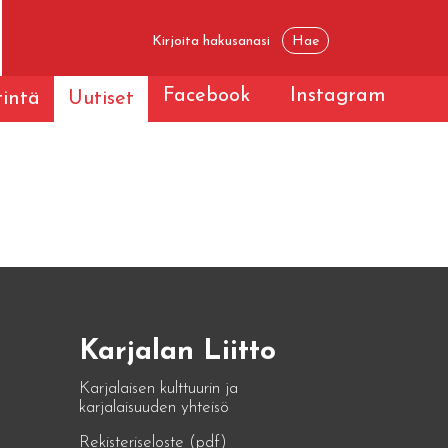
Facebook
Instagram
tintä
Uutiset
Karjalan Liitto
Karjalaisen kulttuurin ja
karjalaisuuden yhteisö
Rekisteriseloste (pdf)