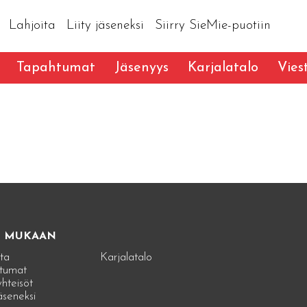
Lahjoita
Liity jäseneksi
Siirry SieMie-puotiin
Tapahtumat
Jäsenyys
Karjalatalo
Vies
E MUKAAN
ta
Karjalatalo
tumat
hteisöt
jäseneksi