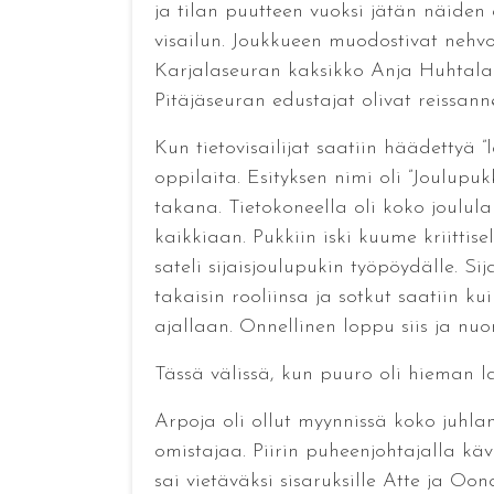
ja tilan puutteen vuoksi jätän näiden e
visailun. Joukkueen muodostivat nehv
Karjalaseuran kaksikko Anja Huhtala 
Pitäjäseuran edustajat olivat reissa
Kun tietovisailijat saatiin häädettyä 
oppilaita. Esityksen nimi oli ”Joulupuk
takana. Tietokoneella oli koko joulula
kaikkiaan. Pukkiin iski kuume kriittis
sateli sijaisjoulupukin työpöydälle. S
takaisin rooliinsa ja sotkut saatiin k
ajallaan. Onnellinen loppu siis ja nuo
Tässä välissä, kun puuro oli hieman la
Arpoja oli ollut myynnissä koko juhla
omistajaa. Piirin puheenjohtajalla kävi
sai vietäväksi sisaruksille Atte ja Oo