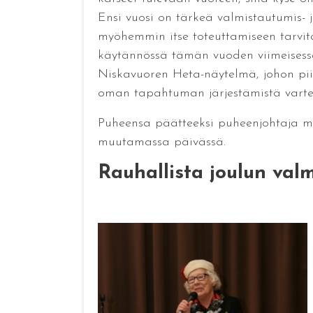
Ensi vuosi on tärkeä valmistautumis- j
myöhemmin itse toteuttamiseen tarvitaa
käytännössä tämän vuoden viimeisessä
Niskavuoren Heta-näytelmä, johon pi
oman tapahtuman järjestämistä varte
Puheensa päätteeksi puheenjohtaja muis
muutamassa päivässä.
Rauhallista joulun valmi