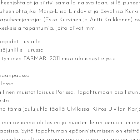
uheenjohtajat ja siirtyi samalla naisvaltaan, sillä puhee
eenjohtajiksi Maija-Liisa Lindqvist ja Eevaliisa Kurki. 
apuheenjohtajat (Esko Kurvinen ja Antti Kaikkonen) ova
eskeisiä tapahtumia, joita olivat mm.
kapidot Luvialla
säjuhlille Turussa
esiintyminen FARMARI 2011-maatalousnäyttelyssä
nkaanpäässä
alassa
linen muistotilaisuus Porissa. Tapahtumaan osallistunu
sta.
tämä joulujuhla täällä Ulvilassa. Kiitos Ulvilan Karjal
intavuonna oli lasten ja nuorten leirin peruuntuminen
 lapsissa. Syitä tapahtuman epäonnistumiseen on etsit
n omalta osaltaan karjalaisen perinteen siirtämisen onn