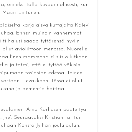
tä, onneksi tällä kuvaannollisesti, kun
n Mauri Lintunen.
laiselta karjalaisvaikuttajalta Kalevi
topuuhaa. Ennen muinoin vanhemmat
iti halusi saada tyttärensä hyviin
i ollut avioliittoon menossa. Nuorelle
e maallinen mammona ei siis ollutkaan
a ja totesi, että ei tyttöä väkisin
 taipumaan tosiasian edessä. Toinen
tuvastaan – evakkoon. Tässä ei ollut
 mukana ja dementia haittaa
 Nevalainen. Aino Korhosen päätettyä
jne”. Seuraavaksi Kristian tarttui
ilullaan Konsta Jylhän joululaulun,