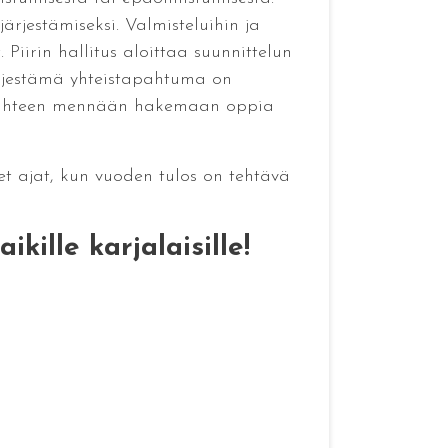
ärjestämiseksi. Valmisteluihin ja
Piirin hallitus aloittaa suunnittelun
ärjestämä yhteistapahtuma on
e Lahteen mennään hakemaan oppia
set ajat, kun vuoden tulos on tehtävä
kille karjalaisille!