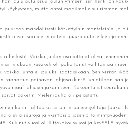
 Jylhän joululaulu osuu joulun ytimeen, sen henki on ka
yntyi köyhyyteen, mutta antoi maailmalle suurimman mahd
ja puuroon mahdollisesti kätkettyihin manteleihin. Ja oli
iestä olivat saaneet mantelin puurolautaselleen ja onn
.
ista hetkistä. Vaikka juhlan osanottajat olivat enemmä
toman mukaan kesäkeli oli pakottanut vaihtamaan reen j
a, vaikka lunta ei jouluksi saataisikaan. Sen verran ikä
n raahattua painavan lahjasäkkinsä juhlatilaan hän jou
työvoimaa” lahjojen jakamiseen. Kokoontunut seurakunt
 saivat paketin. Mielenrauha oli pelastettu.
a ennen kotiin lähtöä astui piirin puheenjohtaja Jouko 
una olevia seuroja ja yksittäisiä jäseniä toimintavuoden
stä. Kulunut vuosi oli liittokokousvuosi ja keväällä hyväk