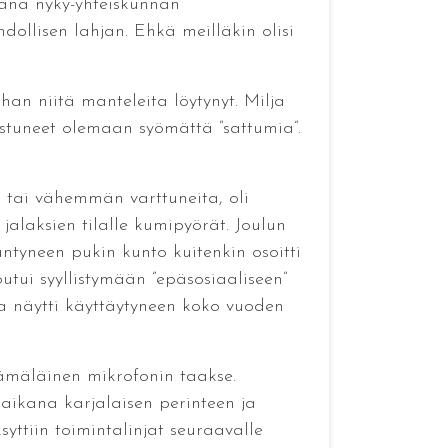
ukana nyky-yhteiskunnan
ollisen lahjan. Ehkä meilläkin olisi
han niitä manteleita löytynyt. Milja
istuneet olemaan syömättä ”sattumia”.
n tai vähemmän varttuneita, oli
alaksien tilalle kumipyörät. Joulun
äntyneen pukin kunto kuitenkin osoitti
tui syyllistymään ”epäsosiaaliseen”
a näytti käyttäytyneen koko vuoden
Hämäläinen mikrofonin taakse.
 aikana karjalaisen perinteen ja
syttiin toimintalinjat seuraavalle