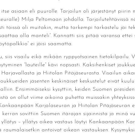
tse asiaan eli puurolle. Tarjoilun oli järjestänyt piirin
uralle) Milja Peltomaan johdolla. Tarjoilutehtävissä nä
ti töissä oli muitakin, mutta tarkempi tarkastelu jäi te
aattaa olla manteli”. Kannatti siis pitää varansa ettei s
löytöpalkkio” ei jäisi saamatta.
u, siis visailu eikä mikään ryppyotsainen tietokilpailu. 
äytyminen ”lauteille” kävi nopsasti. Kaksihenkiset joukk
arjavallasta ja Hiitolan Pitäjäseurasta. Visailun aika
 joukkueiden jäsenten keskinäiset keskustelut eivät kuulu
lliin. Ensimmäiseksi kysyttiin, keiden Suomen presidentt
istä on ollut viime aikoina puhetta muissakin yhteyksis
 Kankaanpään Karjalaseuran ja Hiitolan Pitäjäseuran edus
 kerran sovittiin Suomen itärajan sijainnista ja minä v
llätys – yllätys oikea vastaus löytyi Kankaanpään Kar
ä raumalaisetkin antoivat oikean vastauksen. Kysymyksi