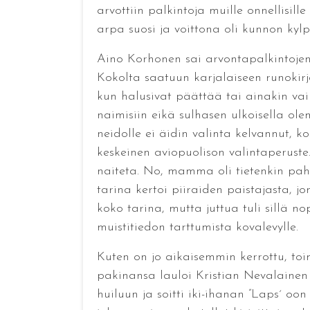
arvottiin palkintoja muille onnellisill
arpa suosi ja voittona oli kunnon kylp
Aino Korhonen sai arvontapalkintojen j
Kokolta saatuun karjalaiseen runokir
kun halusivat päättää tai ainakin vaik
naimisiin eikä sulhasen ulkoisella olem
neidolle ei äidin valinta kelvannut, k
keskeinen aviopuolison valintaperuste.
naiteta. No, mamma oli tietenkin paho
tarina kertoi piiraiden paistajasta, j
koko tarina, mutta juttua tuli sillä n
muistitiedon tarttumista kovalevylle.
Kuten on jo aikaisemmin kerrottu, toi
pakinansa lauloi Kristian Nevalainen 
huiluun ja soitti iki-ihanan ”Laps´ oo