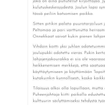
joka on aina puhutellut kirjoittajaa.
kulutuskeskeisyydestä. Joulun lapsi s
tässä peiliin katsomisen paikka.
Sitten pitikin palata puurotarjoiluun 
Peltomaa ja pari varttunutta herrasm
Onnekkaat saivat kukin pienen lahjan
Vihdoin koitti yksi juhlan odotetuimm
joulupukki odotettu vieras. Pukin ker
lahjojenjakourakka ei siis ole vaarass
heikkenemisen merkkejä, että saatuaa
käyttäytymiseen ja käyttämään ”lapsi
kutakuinkin kunnollisesti, koska kaikki
Tilaisuus alkoi olla lopuillaan, mutt
Puheenjohtaja kiitti paikalla edustett
kulttuurin säilyttämiseksi tehdystä työ