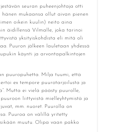
ärjestävän seuran puheenjohtaja otti
s ei hänen mukaansa ollut aivan pienen
nimen oikein kuulin) neito aina
n äidillensä Vilmalle, joka tarinoi
yvistä yksityiskohdista eli mitä oli
ppaa. Puuron jälkeen lauletaan yhdessä
ulupukin käynti ja arvontapalkintojen
n puuropuhetta. Milja tuumi, että
kertoi ex tempore puurotarjoilusta ja
ä”. Mutta ei vielä päästy puurolle,
puuroon liittyvistä mielleyhtymistä ja
juvat, mm. nuoret. Puurolla on
a. Puuroa on välillä yritetty
iksikään muutu. Olipa vaan pakko