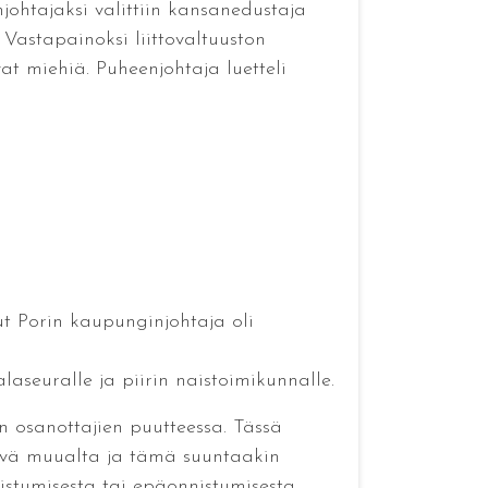
njohtajaksi valittiin kansanedustaja
Vastapainoksi liittovaltuuston
t miehiä. Puheenjohtaja luetteli
t Porin kaupunginjohtaja oli
aseuralle ja piirin naistoimikunnalle.
 osanottajien puutteessa. Tässä
tävä muualta ja tämä suuntaakin
istumisesta tai epäonnistumisesta.