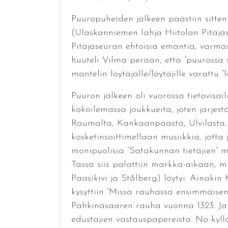
Puuropuheiden jälkeen päästiin sitten i
(Ulaskanniemen lahja Hiitolan Pitäjäse
Pitäjäseuran ehtoisia emäntiä, varmas
huuteli Vilma perään, että ”puurossa s
mantelin löytäjälle/löytäjille varattu ”
Puuron jälkeen oli vuorossa tietovisail
kokoilemassa joukkueita, joten järjest
Raumalta, Kankaanpäästä, Ulvilasta, H
kosketinsoittimellaan musiikkia, jotta
monipuolisia ”Satakunnan tietäjien” ma
Tässä siis palattiin markka-aikaan, m
Paasikivi ja Stålberg) löytyi. Ainakin
kysyttiin ”Missä rauhassa ensimmäisen
Pähkinäsaaren rauha vuonna 1323. Ja y
edustajien vastauspapereista. No kyll