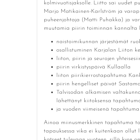
kolmivuotisjaksolle. Liitto sai uudet p
Marjo Matikainen-Karlström ja varapuh
puheenjohtaja (Matti Puhakka) ja var
muutamia piirin toiminnan kannalta k
naistoimikunnan järjestämät ruo
osallistuminen Karjalan Liiton ke
liiton, piirin ja seurojen yhteis
piirin virkistyspäivä Kullaalla
liiton piirikierrostapahtuma Ka
piirin hengelliset päivät Sastam
Talvisodan alkamisen valtakunnal
lähettänyt kiitoksensa tapahtuma
ja vuoden viimeisenä tapahtumana 
Ainoa miinusmerkkinen tapahtuma toim
tapauksessa vika ei kuitenkaan ollut
katseet tulevaan vuoteen, sillä kyse o