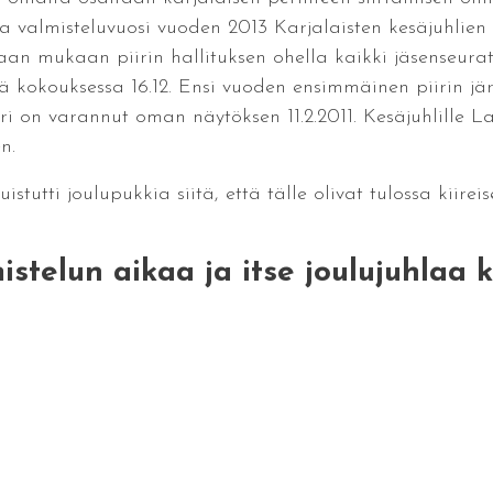
a valmisteluvuosi vuoden 2013 Karjalaisten kesäjuhlien j
n mukaan piirin hallituksen ohella kaikki jäsenseurat. 
 kokouksessa 16.12. Ensi vuoden ensimmäinen piirin j
iri on varannut oman näytöksen 11.2.2011. Kesäjuhlill
n.
tutti joulupukkia siitä, että tälle olivat tulossa kiirei
stelun aikaa ja itse joulujuhlaa kai