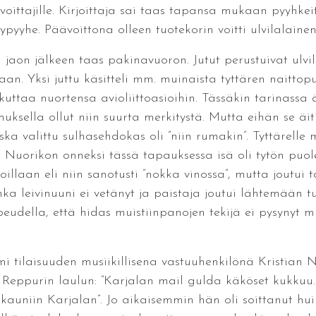
e voittajille. Kirjoittaja sai taas tapansa mukaan pyyhkei
ypyyhe. Päävoittona olleen tuotekorin voitti ulvilalaine
aon jälkeen taas pakinavuoron. Jutut perustuivat ulvila
jaan. Yksi juttu käsitteli mm. muinaista tyttären nait
uttaa nuortensa avioliittoasioihin. Tässäkin tarinassa ä
uksella ollut niin suurta merkitystä. Mutta eihän se äit
oska valittu sulhasehdokas oli ”niin rumakin”. Tyttärell
 Nuorikon onneksi tässä tapauksessa isä oli tytön puolell
illaan eli niin sanotusti ”nokka vinossa”, mutta joutui
onka leivinuuni ei vetänyt ja paistaja joutui lähtemään 
opeudella, että hidas muistiinpanojen tekijä ei pysynyt
mi tilaisuuden musiikillisena vastuuhenkilönä Kristian
Reppurin laulun: ”Karjalan mail gulda käköset kukkuu… 
n kauniin Karjalan”. Jo aikaisemmin hän oli soittanut hu