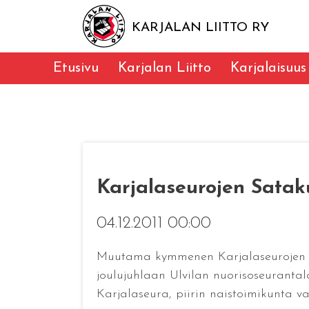
KARJALAN LIITTO RY
Etusivu
Karjalan Liitto
Karjalaisuus
Karjalaseurojen Sataku
04.12.2011 00:00
Muutama kymmenen Karjalaseurojen Sat
joulujuhlaan Ulvilan nuorisoseurantal
Karjalaseura, piirin naistoimikunta vas