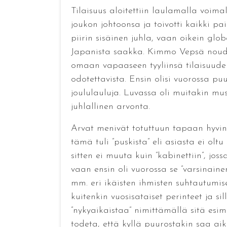
Tilaisuus aloitettiin laulamalla voima
joukon johtoonsa ja toivotti kaikki pa
piirin sisäinen juhla, vaan oikein gl
Japanista saakka. Kimmo Vepsä noudatti
omaan vapaaseen tyyliinsä tilaisuuden 
odotettavista. Ensin olisi vuorossa p
joululauluja. Luvassa oli muitakin musi
juhlallinen arvonta.
Arvat menivät totuttuun tapaan hyvin
tämä tuli ”puskista” eli asiasta ei olt
sitten ei muuta kuin ”kabinettiin”, jos
vaan ensin oli vuorossa se ”varsinaine
mm. eri ikäisten ihmisten suhtautumis
kuitenkin vuosisataiset perinteet ja s
”nykyaikaistaa” nimittämällä sitä es
todeta, että kyllä puurostakin saa aik