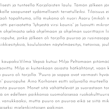
llisesti ja tunteella Karjalaisten laulu. Tämän jälkeen j
ikalle saapuneet sydämellisesti tervetulleiksi. Tilaisuu
obaali tapahtuma, sillä mukana oli nuori Asaru (mikäli 
 periaatetta ”lyhyestä virsi kaunis” ja luovutti mikroni
ohjelmasta sekä ohjelmaan ja ohjelman suorittajiin liitt
uuropuhe, jonka jälkeen oli tarjolla puuroa ja rusinaso
ikkiesityksiä, koululaisten näytelmäesitys, tietovisa, jo
 kaupaksi.Vilma Vepsä kutsui Milja Peltomaan pitämää
u sovittu. Milja ei kuitenkaan asiasta hätkähtänyt, vaan 
sa puuro oli tarjolla. ”Puuro ja soppa ovat varmasti hyvä
n” puuropuhe. Aino Korhonen esitti soljuvalla murteella 
esta puuroon. Monet sitä vähättelevät ja suorastaan tor
illä on edelleen paikkansa suomalaisessa ruokakulttuuriss
im. vanukkaaksi, mutta puuro on puuroa eikä se siitä m
aiseksi mielenkiintoisen pakinan.