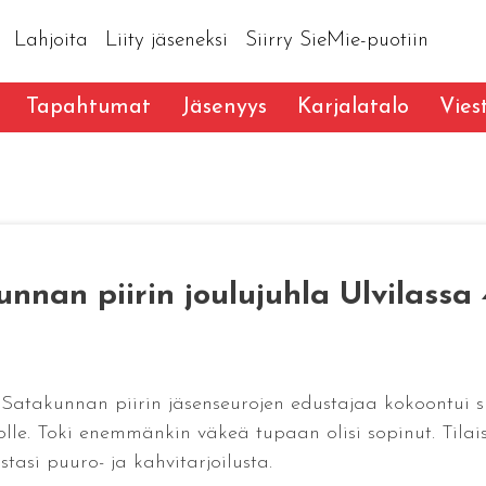
Lahjoita
Liity jäseneksi
Siirry SieMie-puotiin
Tapahtumat
Jäsenyys
Karjalatalo
Vies
nnan piirin joulujuhla Ulvilassa 4
akunnan piirin jäsenseurojen edustajaa kokoontui sun
olle. Toki enemmänkin väkeä tupaan olisi sopinut. Tilai
tasi puuro- ja kahvitarjoilusta.