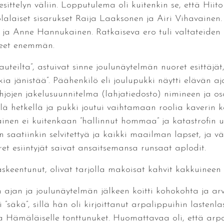
sittelyn väliin. Lopputulema oli kuitenkin se, että Hiito
olalaiset sisarukset Raija Laaksonen ja Airi Vihavain
ja Anne Hannukainen. Ratkaiseva ero tuli valtateiden 
nneet enemmän.
”lauteilta”, astuivat sinne joulunäytelmän nuoret esittäj
kia jänistää”. Päähenkilö eli joulupukki näytti elävän aj
hjojen jakelusuunnitelma (lahjatiedosto) nimineen ja os
ellä hetkellä ja pukki joutui vaihtamaan roolia kaverin 
ijainen ei kuitenkaan ”hallinnut hommaa” ja katastrofin 
uin saatiinkin selvitettyä ja kaikki maailman lapset, ja
ret esiintyjät saivat ansaitsemansa runsaat aplodit.
skeentunut, olivat tarjolla makoisat kahvit kakkuineen j
n ajan ja joulunäytelmän jälkeen koitti kohokohta ja ar
 ”säkä”, sillä hän oli kirjoittanut arpalippuihin lastenl
na Hämäläiselle tonttunuket. Huomattavaa oli, että arpal