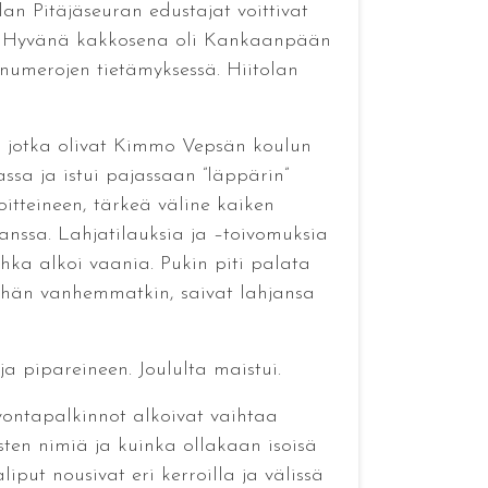
lan Pitäjäseuran edustajat voittivat
en. Hyvänä kakkosena oli Kankaanpään
numerojen tietämyksessä. Hiitolan
ät, jotka olivat Kimmo Vepsän koulun
assa ja istui pajassaan ”läppärin”
oitteineen, tärkeä väline kaiken
kanssa. Lahjatilauksia ja –toivomuksia
uhka alkoi vaania. Pukin piti palata
 vähän vanhemmatkin, saivat lahjansa
a pipareineen. Joululta maistui.
vontapalkinnot alkoivat vaihtaa
asten nimiä ja kuinka ollakaan isoisä
iput nousivat eri kerroilla ja välissä