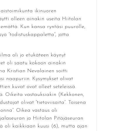
 naistoimikunta ikinuoren
ytti olleen ainakin useita Hiitolan
kemättä. Kun kansa ryntäsi puurolle,
yö ”todistuskappaletta”, jotta
Vilma oli jo etukäteen käynyt
ueet oli saatu kokoon ainakin
na Kristian Nevalainen soitti
isi naapuriin. Kysymykset olivat
ien kuvat ovat olleet seteleissä.
sä. Oikeita vastauksiakin (Kekkonen,
tajat olivat ”tietoviisaita”. Toisena
uonna”. Oikea vastaus oli
jalaseuran ja Hiitolan Pitäjäseuran
ä oli kaikkiaan kuusi (6), mutta ajan